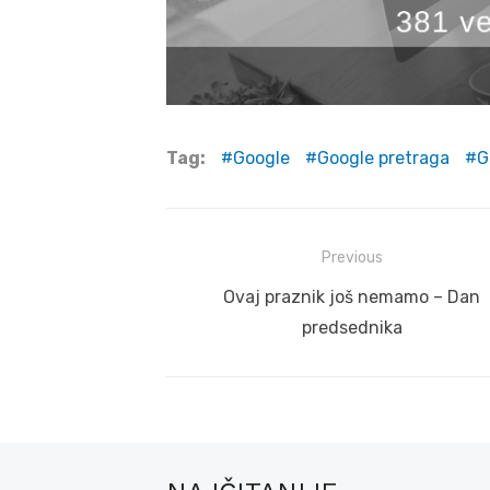
Tag:
Google
Google pretraga
G
Post
Previous
navigation
Previous
Ovaj praznik još nemamo – Dan
post:
predsednika