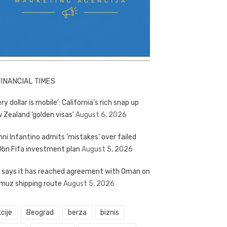
FINANCIAL TIMES
ry dollar is mobile’: California’s rich snap up
 Zealand ‘golden visas’
August 6, 2026
nni Infantino admits ‘mistakes’ over failed
bn Fifa investment plan
August 5, 2026
n says it has reached agreement with Oman on
muz shipping route
August 5, 2026
cije
Beograd
berza
biznis