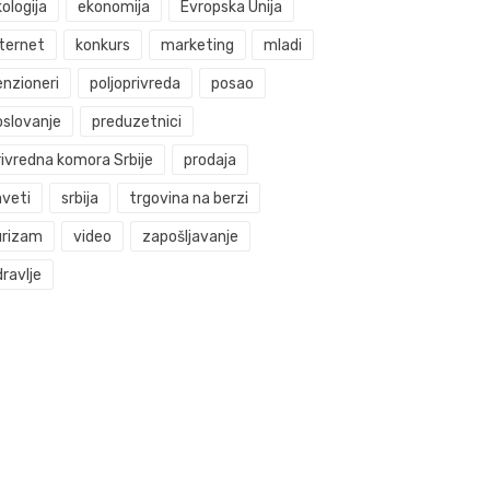
ologija
ekonomija
Evropska Unija
nternet
konkurs
marketing
mladi
enzioneri
poljoprivreda
posao
oslovanje
preduzetnici
rivredna komora Srbije
prodaja
aveti
srbija
trgovina na berzi
urizam
video
zapošljavanje
ravlje