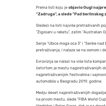
Prema listi koju je
objavio Gugl najpret
“Zadruga”, a slede “Pad berlinskog 
Sledeći na listi najviše pretraživanih po
“Žigosani u reketu”, zatim “Australian 
Serije “Ubice moga oca 3” i “Senke nad 
pretraživanja, i nalaze se na osmom i 
Evrovizija se nalazi na više lista kompa
četvrtom je mestu najpretraživanijih 
najpretraživanijim festivalima i sajmovi
automobila u Beogradu 2019. godine.
Medju deset najpretraživanijih dogadjaj
na prvom mestu, slede “FIBA World Cup
Vimbldon i Rolan Garos, dok je na des