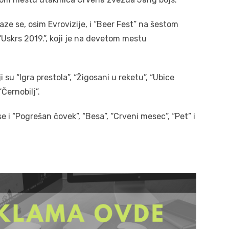
laze se, osim Evrovizije, i “Beer Fest” na šestom
“Uskrs 2019.”, koji je na devetom mestu
i su “Igra prestola”, “Žigosani u reketu”, “Ubice
Černobilj”.
 se i “Pogrešan čovek”, “Besa”, “Crveni mesec”, “Pet” i