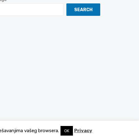
SEARCH
podešavanjima vašeg browsera.
Privacy
OK