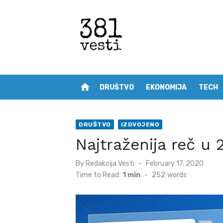
Skip
to
content
home
DRUŠTVO
EKONOMIJA
TECH
DRUŠTVO
IZDVOJENO
Najtraženija reč u 
Posted
By
Redakcija Vesti
February 17, 2020
on
Time to Read:
1 min
-
252
words