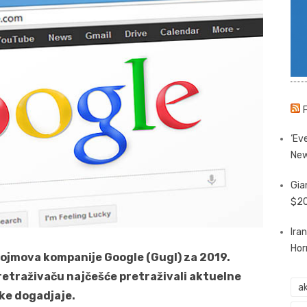
‘Eve
New
Gia
$20
Ira
Hor
 pojmova kompanije Google (Gugl) za 2019.
pretraživaču najčešće pretraživali aktuelne
ak
tske dogadjaje.