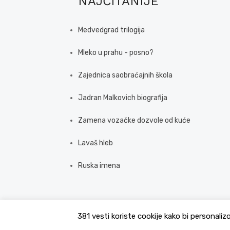
NAJČITANIJE
Medvedgrad trilogija
Mleko u prahu - posno?
Zajednica saobraćajnih škola
Jadran Malkovich biografija
Zamena vozačke dozvole od kuće
Lavaš hleb
Ruska imena
381 vesti koriste cookije kako bi personaliz