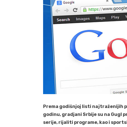
Prema godišnjoj listi najtraženijih
godinu, gradjani Srbije su na Gugl 
serije, rijaliti programe, kao i spor