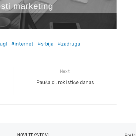
ugl
internet
srbija
zadruga
Next
Next
Paušalci, rok ističe danas
post:
NOVI TEKSTOVI
Pretr