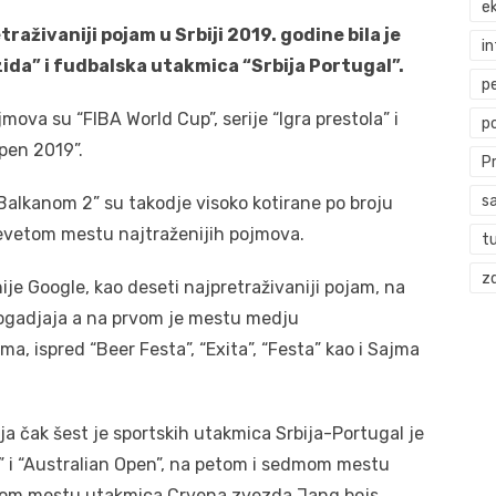
ek
raživaniji pojam u Srbiji 2019. godine bila je
i
zida” i fudbalska utakmica “Srbija Portugal”.
p
jmova su “FIBA World Cup”, serije “Igra prestola” i
p
Open 2019”.
P
s
Balkanom 2” su takodje visoko kotirane po broju
devetom mestu najtraženijih pojmova.
t
zd
nije Google, kao deseti najpretraživaniji pojam, na
dogadjaja a na prvom je mestu medju
ma, ispred “Beer Festa”, “Exita”, “Festa” kao i Sajma
a čak šest je sportskih utakmica Srbija-Portugal je
” i “Australian Open”, na petom i sedmom mestu
etom mestu utakmica Crvena zvezda Jang bojs.