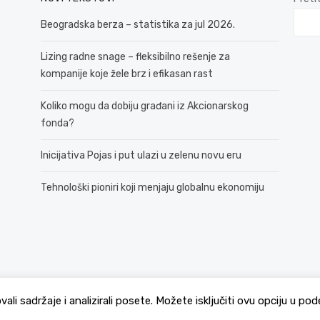
Beogradska berza – statistika za jul 2026.
Lizing radne snage – fleksibilno rešenje za
kompanije koje žele brz i efikasan rast
Koliko mogu da dobiju građani iz Akcionarskog
fonda?
Inicijativa Pojas i put ulazi u zelenu novu eru
Tehnološki pioniri koji menjaju globalnu ekonomiju
© 2026 381 vesti
Politika Privatnosti
ovali sadržaje i analizirali posete. Možete isključiti ovu opciju u 