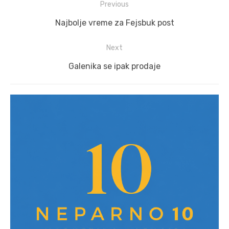
Post
Previous
navigation
Previous
Najbolje vreme za Fejsbuk post
post:
Next
Next
Galenika se ipak prodaje
post: