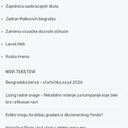
Zajednica saobraćajnih škola
Jadran Malkovich biografija
Zamena vozačke dozvole od kuće
Lavaš hleb
Ruska imena
NOVI TEKSTOVI
Beogradska berza – statistika za jul 2026.
Lizing radne snage – fleksibilno rešenje za kompanije koje žele
brz i efikasan rast
Koliko mogu da dobiju građani iz Akcionarskog fonda?
Inicijativa Pojas i put ulazi u zelenu novu eru