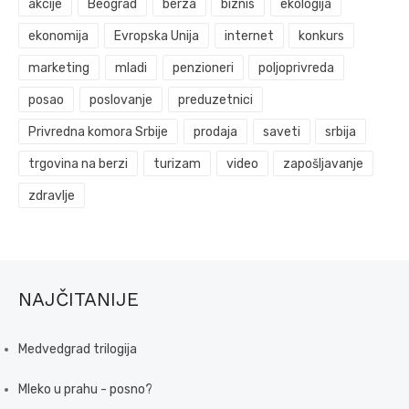
akcije
Beograd
berza
biznis
ekologija
ekonomija
Evropska Unija
internet
konkurs
marketing
mladi
penzioneri
poljoprivreda
posao
poslovanje
preduzetnici
Privredna komora Srbije
prodaja
saveti
srbija
trgovina na berzi
turizam
video
zapošljavanje
zdravlje
NAJČITANIJE
Medvedgrad trilogija
Mleko u prahu - posno?