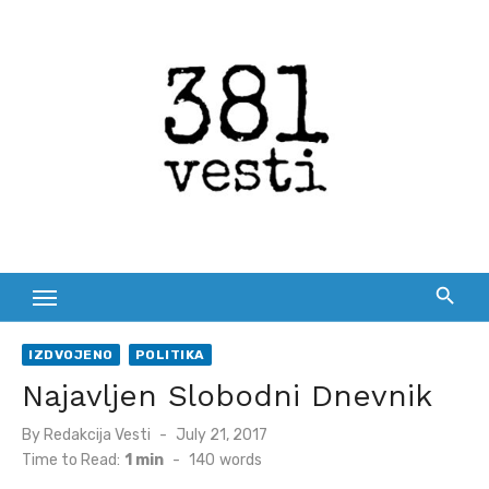
Skip
to
content
IZDVOJENO
POLITIKA
Najavljen Slobodni Dnevnik
Posted
By
Redakcija Vesti
July 21, 2017
on
Time to Read:
1 min
-
140
words