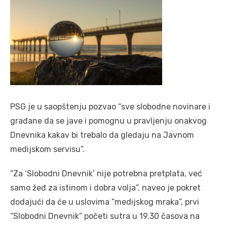
PSG je u saopštenju pozvao “sve slobodne novinare i
građane da se jave i pomognu u pravljenju onakvog
Dnevnika kakav bi trebalo da gledaju na Javnom
medijskom servisu”.
“Za ‘Slobodni Dnevnik’ nije potrebna pretplata, već
samo žeđ za istinom i dobra volja”, naveo je pokret
dodajući da će u uslovima “medijskog mraka”, prvi
“Slobodni Dnevnik” početi sutra u 19.30 časova na