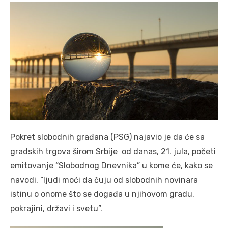
Pokret slobodnih građana (PSG) najavio je da će sa
gradskih trgova širom Srbije od danas, 21. jula, početi
emitovanje “Slobodnog Dnevnika” u kome će, kako se
navodi, “ljudi moći da čuju od slobodnih novinara
istinu o onome što se događa u njihovom gradu,
pokrajini, državi i svetu”.