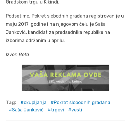
Gradskom trgu u Kikindi.
Podsetimo, Pokret slobodnih građana registrovan je u
maju 2017. godine i na njegovom čelu je Saša
Janković, kandidat za predsednika republike na
izborima održanim u aprilu.
Izvor: Beta
Tag:
okupljanja
Pokret slobodnih građana
Saša Janković
trgovi
vesti