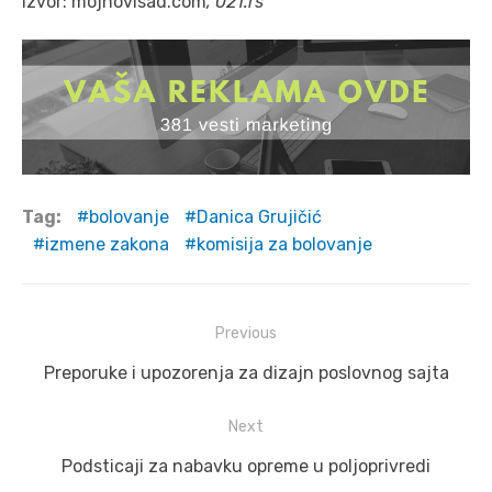
Izvor: mojnovisad.com
, 021.rs
Tag:
bolovanje
Danica Grujičić
izmene zakona
komisija za bolovanje
Post
Previous
navigation
Previous
Preporuke i upozorenja za dizajn poslovnog sajta
post:
Next
Next
Podsticaji za nabavku opreme u poljoprivredi