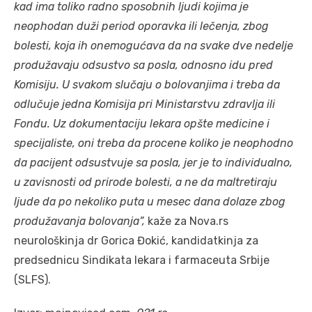
kad ima toliko radno sposobnih ljudi kojima je
neophodan duži period oporavka ili lečenja, zbog
bolesti, koja ih onemogućava da na svake dve nedelje
produžavaju odsustvo sa posla, odnosno idu pred
Komisiju. U svakom slučaju o bolovanjima i treba da
odlučuje jedna Komisija pri Ministarstvu zdravlja ili
Fondu. Uz dokumentaciju lekara opšte medicine i
specijaliste, oni treba da procene koliko je neophodno
da pacijent odsustvuje sa posla, jer je to individualno,
u zavisnosti od prirode bolesti, a ne da maltretiraju
ljude da po nekoliko puta u mesec dana dolaze zbog
produžavanja bolovanja”,
kaže za Nova.rs
neurološkinja dr Gorica Đokić, kandidatkinja za
predsednicu Sindikata lekara i farmaceuta Srbije
(SLFS).