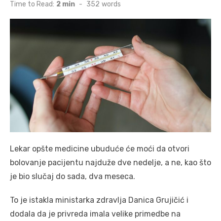
on
Time to Read:
2 min
-
352
words
Lekar opšte medicine ubuduće će moći da otvori
bolovanje pacijentu najduže dve nedelje, a ne, kao što
je bio slučaj do sada, dva meseca.
To je istakla ministarka zdravlja Danica Grujičić i
dodala da je privreda imala velike primedbe na