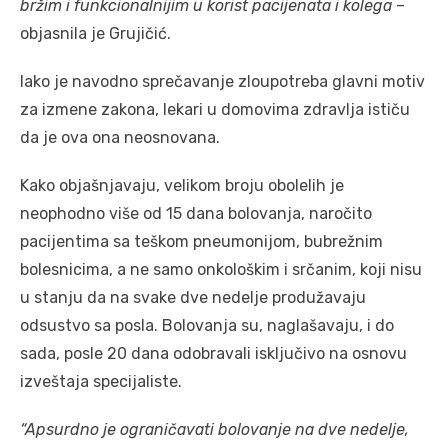
bržim i funkcionalnijim u korist pacijenata i kolega
–
objasnila je Grujičić.
Iako je navodno sprečavanje zloupotreba glavni motiv
za izmene zakona, lekari u domovima zdravlja ističu
da je ova ona neosnovana.
Kako objašnjavaju, velikom broju obolelih je
neophodno više od 15 dana bolovanja, naročito
pacijentima sa teškom pneumonijom, bubrežnim
bolesnicima, a ne samo onkološkim i srčanim, koji nisu
u stanju da na svake dve nedelje produžavaju
odsustvo sa posla. Bolovanja su, naglašavaju, i do
sada, posle 20 dana odobravali isključivo na osnovu
izveštaja specijaliste.
“Apsurdno je ograničavati bolovanje na dve nedelje,