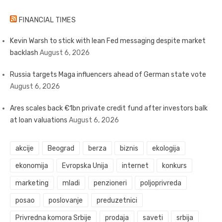
FINANCIAL TIMES
Kevin Warsh to stick with lean Fed messaging despite market
backlash
August 6, 2026
Russia targets Maga influencers ahead of German state vote
August 6, 2026
Ares scales back €1bn private credit fund after investors balk
at loan valuations
August 6, 2026
akcije
Beograd
berza
biznis
ekologija
ekonomija
Evropska Unija
internet
konkurs
marketing
mladi
penzioneri
poljoprivreda
posao
poslovanje
preduzetnici
Privredna komora Srbije
prodaja
saveti
srbija