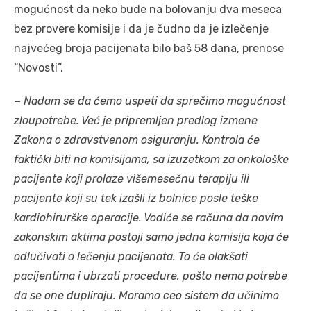
mogućnost da neko bude na bolovanju dva meseca
bez provere komisije i da je čudno da je izlečenje
najvećeg broja pacijenata bilo baš 58 dana, prenose
“Novosti”.
−
Nadam se da ćemo uspeti da sprečimo mogućnost
zloupotrebe. Već je pripremljen predlog izmene
Zakona o zdravstvenom osiguranju. Kontrola će
faktički biti na komisijama, sa izuzetkom za onkološke
pacijente koji prolaze višemesečnu terapiju ili
pacijente koji su tek izašli iz bolnice posle teške
kardiohirurške operacije. Vodiće se računa da novim
zakonskim aktima postoji samo jedna komisija koja će
odlučivati o lečenju pacijenata. To će olakšati
pacijentima i ubrzati procedure, pošto nema potrebe
da se one dupliraju. Moramo ceo sistem da učinimo