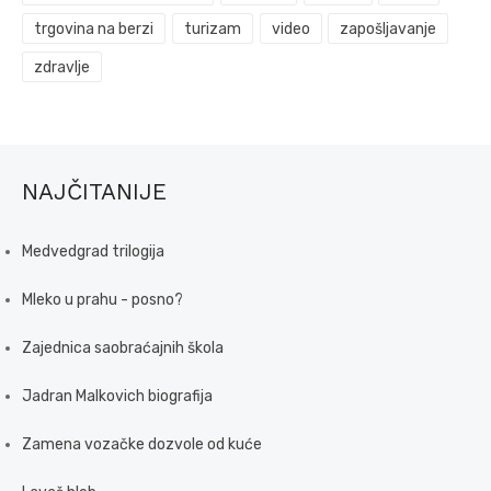
trgovina na berzi
turizam
video
zapošljavanje
zdravlje
NAJČITANIJE
Medvedgrad trilogija
Mleko u prahu - posno?
Zajednica saobraćajnih škola
Jadran Malkovich biografija
Zamena vozačke dozvole od kuće