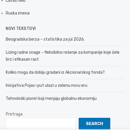
Lavaš hleb
Ruska imena
NOVI TEKSTOVI
Beogradska berza – statistika za jul 2026.
Lizing radne snage – fleksibilno rešenje za kompanije koje žele
brz i efikasan rast
Koliko mogu da dobiju građani iz Akcionarskog fonda?
Inicijativa Pojas i put ulazi u zelenu novu eru
Tehnološki pioniri koji menjaju globalnu ekonomiju
Pretraga
SEARCH