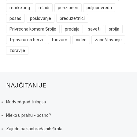
marketing
mladi
penzioneri
poljoprivreda
posao
poslovanje
preduzetnici
Privredna komora Srbije
prodaja
saveti
srbija
trgovina na berzi
turizam
video
zapošljavanje
zdravlje
NAJČITANIJE
Medvedgrad trilogija
Mleko u prahu - posno?
Zajednica saobraćajnih škola