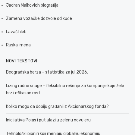
Jadran Malkovich biografija
Zamena vozačke dozvole od kuće
Lavaš hleb
Ruska imena
NOVI TEKSTOVI
Beogradska berza – statistika za jul 2026.
Lizing radne snage – fleksibilno rešenje za kompanije koje žele
brz i efikasan rast
Koliko mogu da dobiju građani iz Akcionarskog fonda?
Inicijativa Pojas i put ulazi u zelenu novu eru
Tehnološki pioniri koji menjaju globalnu ekonomiju