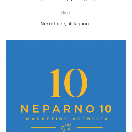
post:
Next
Next
Nekretnine, ali lagano…
post: