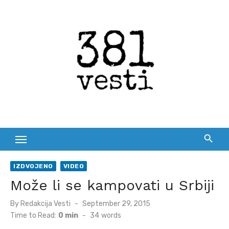
Skip
to
content
IZDVOJENO
VIDEO
Može li se kampovati u Srbiji
Posted
By
Redakcija Vesti
September 29, 2015
on
Time to Read:
0 min
-
34
words