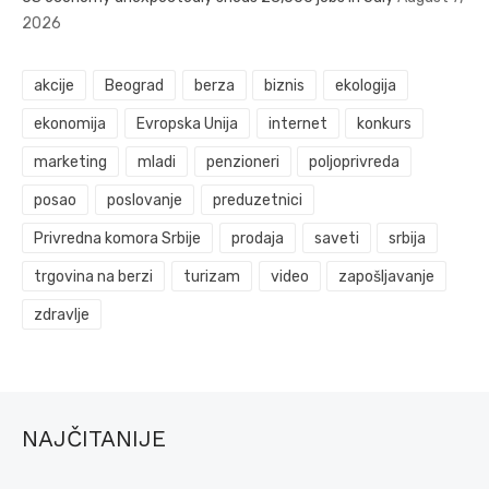
2026
akcije
Beograd
berza
biznis
ekologija
ekonomija
Evropska Unija
internet
konkurs
marketing
mladi
penzioneri
poljoprivreda
posao
poslovanje
preduzetnici
Privredna komora Srbije
prodaja
saveti
srbija
trgovina na berzi
turizam
video
zapošljavanje
zdravlje
NAJČITANIJE