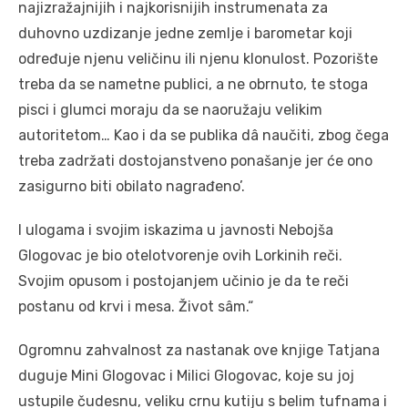
najizražajnijih i najkorisnijih instrumenata za
duhovno uzdizanje jedne zemlje i barometar koji
određuje njenu veličinu ili njenu klonulost. Pozorište
treba da se nametne publici, a ne obrnuto, te stoga
pisci i glumci moraju da se naoružaju velikim
autoritetom… Kao i da se publika dâ naučiti, zbog čega
treba zadržati dostojanstveno ponašanje jer će ono
zasigurno biti obilato nagrađeno’.
I ulogama i svojim iskazima u javnosti Nebojša
Glogovac je bio otelotvorenje ovih Lorkinih reči.
Svojim opusom i postojanjem učinio je da te reči
postanu od krvi i mesa. Život sâm.“
Ogromnu zahvalnost za nastanak ove knjige Tatjana
duguje Mini Glogovac i Milici Glogovac, koje su joj
ustupile čudesnu, veliku crnu kutiju s belim tufnama i