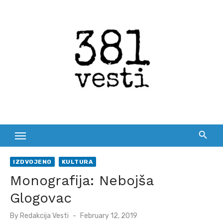
Skip
to
content
IZDVOJENO
KULTURA
Monografija: Nebojša
Glogovac
Posted
By
Redakcija Vesti
February 12, 2019