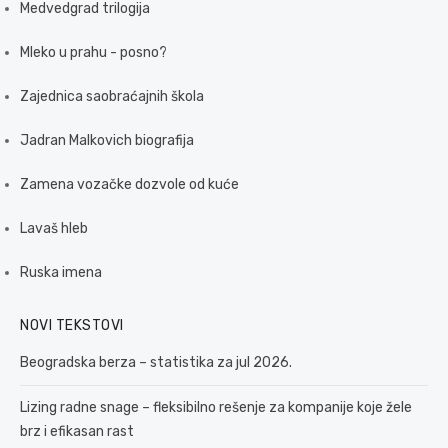
Medvedgrad trilogija
Mleko u prahu - posno?
Zajednica saobraćajnih škola
Jadran Malkovich biografija
Zamena vozačke dozvole od kuće
Lavaš hleb
Ruska imena
NOVI TEKSTOVI
Beogradska berza – statistika za jul 2026.
Lizing radne snage – fleksibilno rešenje za kompanije koje žele
brz i efikasan rast