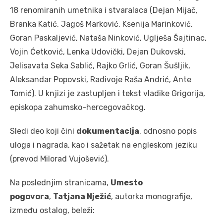
18 renomiranih umetnika i stvaralaca (Dejan Mijač,
Branka Katić, Jagoš Marković, Ksenija Marinković,
Goran Paskaljević, Nataša Ninković, Uglješa Šajtinac,
Vojin Ćetković, Lenka Udovički, Dejan Dukovski,
Jelisavata Seka Sablić, Rajko Grlić, Goran Šušljik,
Aleksandar Popovski, Radivoje Raša Andrić, Ante
Tomić). U knjizi je zastupljen i tekst vladike Grigorija,
episkopa zahumsko-hercegovačkog.
Sledi deo koji čini
dokumentacija
, odnosno popis
uloga i nagrada, kao i sažetak na engleskom jeziku
(prevod Milorad Vujošević).
Na poslednjim stranicama,
Umesto
pogovora
,
Tatjana Nježić
, autorka monografije,
između ostalog, beleži: