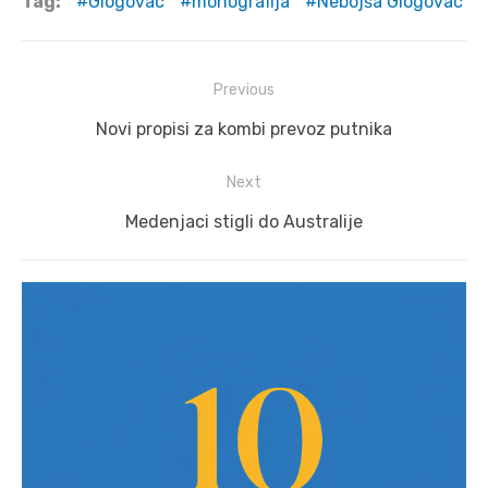
Tag:
Glogovac
monografija
Nebojša Glogovac
Post
Previous
navigation
Previous
Novi propisi za kombi prevoz putnika
post:
Next
Next
Medenjaci stigli do Australije
post: