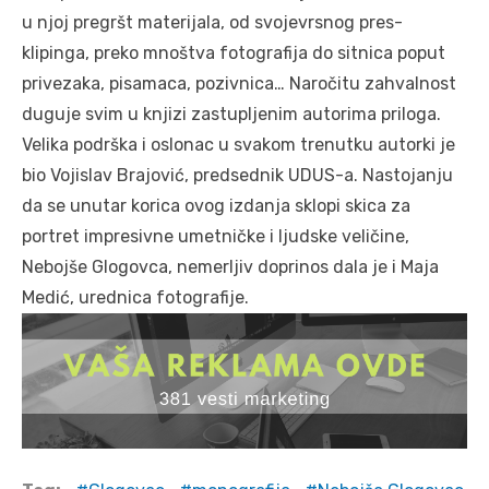
u njoj pregršt materijala, od svojevrsnog pres-
klipinga, preko mnoštva fotografija do sitnica poput
privezaka, pisamaca, pozivnica… Naročitu zahvalnost
duguje svim u knjizi zastupljenim autorima priloga.
Velika podrška i oslonac u svakom trenutku autorki je
bio Vojislav Brajović, predsednik UDUS-a. Nastojanju
da se unutar korica ovog izdanja sklopi skica za
portret impresivne umetničke i ljudske veličine,
Nebojše Glogovca, nemerljiv doprinos dala je i Maja
Medić, urednica fotografije.