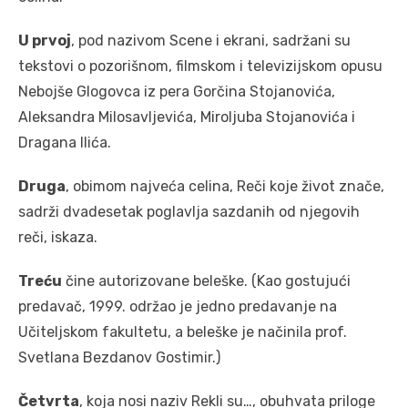
U prvoj
, pod nazivom Scene i ekrani, sadržani su
tekstovi o pozorišnom, filmskom i televizijskom opusu
Nebojše Glogovca iz pera Gorčina Stojanovića,
Aleksandra Milosavljevića, Miroljuba Stojanovića i
Dragana Ilića.
Druga
, obimom najveća celina, Reči koje život znače,
sadrži dvadesetak poglavlja sazdanih od njegovih
reči, iskaza.
Treću
čine autorizovane beleške. (Kao gostujući
predavač, 1999. održao je jedno predavanje na
Učiteljskom fakultetu, a beleške je načinila prof.
Svetlana Bezdanov Gostimir.)
Četvrta
, koja nosi naziv Rekli su…, obuhvata priloge