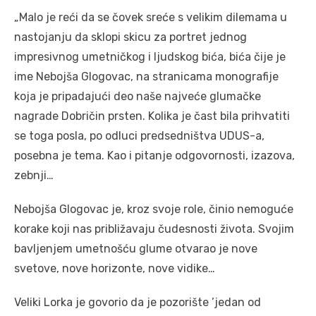
„Malo je reći da se čovek sreće s velikim dilemama u
nastojanju da sklopi skicu za portret jednog
impresivnog umetničkog i ljudskog bića, bića čije je
ime Nebojša Glogovac, na stranicama monografije
koja je pripadajući deo naše najveće glumačke
nagrade Dobričin prsten. Kolika je čast bila prihvatiti
se toga posla, po odluci predsedništva UDUS-a,
posebna je tema. Kao i pitanje odgovornosti, izazova,
zebnji…
Nebojša Glogovac je, kroz svoje role, činio nemoguće
korake koji nas približavaju čudesnosti života. Svojim
bavljenjem umetnošću glume otvarao je nove
svetove, nove horizonte, nove vidike…
Veliki Lorka je govorio da je pozorište ’jedan od