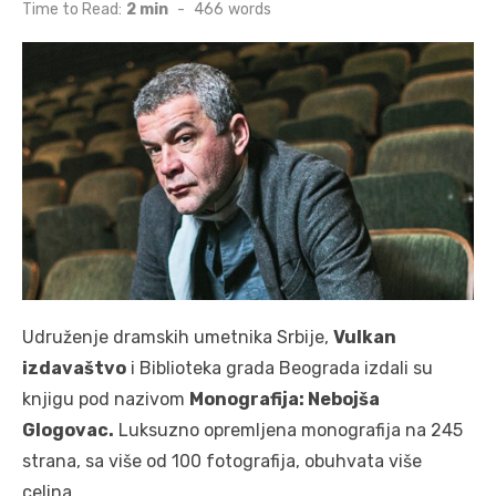
on
Time to Read:
2 min
-
466
words
Udruženje dramskih umetnika Srbije,
Vulkan
izdavaštvo
i Biblioteka grada Beograda izdali su
knjigu pod nazivom
Monografija: Nebojša
Glogovac.
Luksuzno opremljena monografija na 245
strana, sa više od 100 fotografija, obuhvata više
celina.