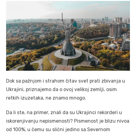
Dok sa pažnjom i strahom čitav svet prati zbivanja u
Ukrajini, priznajemo da o ovoj velikoj zemlji, osim
retkih izuzetaka, ne znamo mnogo.
Da li ste, na primer, znali da su Ukrajinci rekorderi u
iskorenjivanju nepismenosti? Pismenost je blizu nivoa
od 100%, u čemu su slični jedino sa Severnom