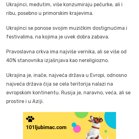
Ukrajinci, međutim, više konzumiraju pečurke, ali i
ribu, posebno u primorskim krajevima.
Ukrajinci se ponose svojim muzičkim dostignućima i
festivalima, na kojima je uvek dobra zabava.
Pravoslavna crkva ima najviše vernika, ali se više od
40% stanovnika izjašnjava kao nereligiozno.
Ukrajina je, inače, najveća država u Evropi, odnosno
najveća država čija se cela teritorija nalazi na
evropskom kontinentu. Rusija je, naravno, veća, ali se
prostire i u Aziji.