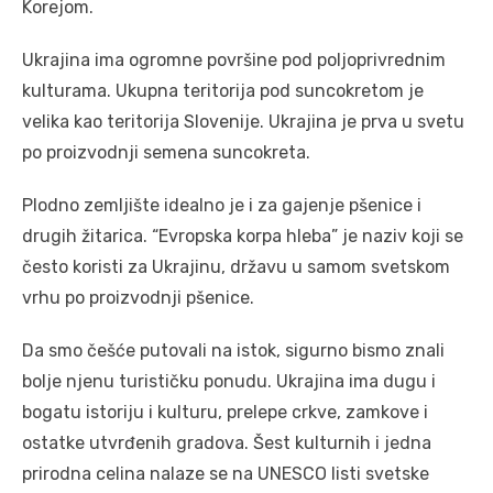
Korejom.
Ukrajina ima ogromne površine pod poljoprivrednim
kulturama. Ukupna teritorija pod suncokretom je
velika kao teritorija Slovenije. Ukrajina je prva u svetu
po proizvodnji semena suncokreta.
Plodno zemljište idealno je i za gajenje pšenice i
drugih žitarica. “Evropska korpa hleba” je naziv koji se
često koristi za Ukrajinu, državu u samom svetskom
vrhu po proizvodnji pšenice.
Da smo češće putovali na istok, sigurno bismo znali
bolje njenu turističku ponudu. Ukrajina ima dugu i
bogatu istoriju i kulturu, prelepe crkve, zamkove i
ostatke utvrđenih gradova. Šest kulturnih i jedna
prirodna celina nalaze se na UNESCO listi svetske