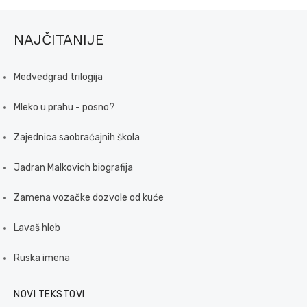
NAJČITANIJE
Medvedgrad trilogija
Mleko u prahu - posno?
Zajednica saobraćajnih škola
Jadran Malkovich biografija
Zamena vozačke dozvole od kuće
Lavaš hleb
Ruska imena
NOVI TEKSTOVI