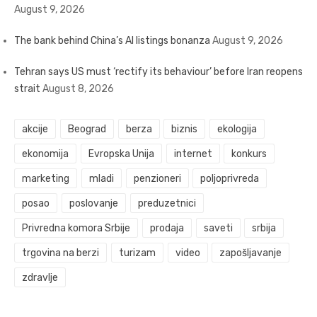
August 9, 2026
The bank behind China’s AI listings bonanza
August 9, 2026
Tehran says US must ‘rectify its behaviour’ before Iran reopens
strait
August 8, 2026
akcije
Beograd
berza
biznis
ekologija
ekonomija
Evropska Unija
internet
konkurs
marketing
mladi
penzioneri
poljoprivreda
posao
poslovanje
preduzetnici
Privredna komora Srbije
prodaja
saveti
srbija
trgovina na berzi
turizam
video
zapošljavanje
zdravlje