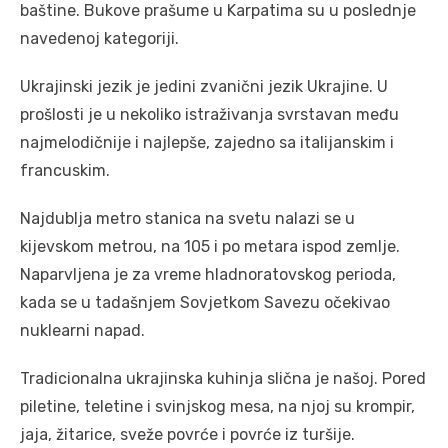
baštine. Bukove prašume u Karpatima su u poslednje
navedenoj kategoriji.
Ukrajinski jezik je jedini zvanični jezik Ukrajine. U
prošlosti je u nekoliko istraživanja svrstavan među
najmelodičnije i najlepše, zajedno sa italijanskim i
francuskim.
Najdublja metro stanica na svetu nalazi se u
kijevskom metrou, na 105 i po metara ispod zemlje.
Naparvljena je za vreme hladnoratovskog perioda,
kada se u tadašnjem Sovjetkom Savezu očekivao
nuklearni napad.
Tradicionalna ukrajinska kuhinja slična je našoj. Pored
piletine, teletine i svinjskog mesa, na njoj su krompir,
jaja, žitarice, sveže povrće i povrće iz turšije.