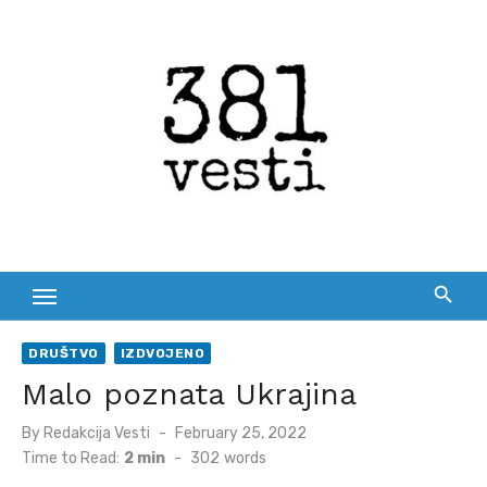
Skip
to
content
DRUŠTVO
IZDVOJENO
Malo poznata Ukrajina
Posted
By
Redakcija Vesti
February 25, 2022
on
Time to Read:
2 min
-
302
words