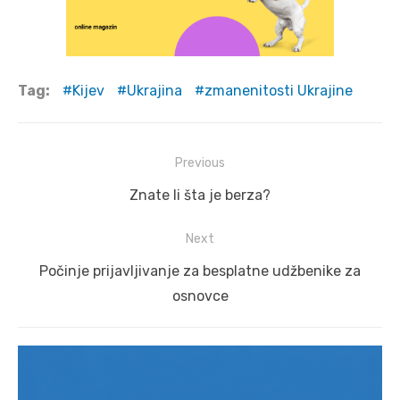
Tag:
Kijev
Ukrajina
zmanenitosti Ukrajine
Post
Previous
navigation
Previous
Znate li šta je berza?
post:
Next
Next
Počinje prijavljivanje za besplatne udžbenike za
post:
osnovce