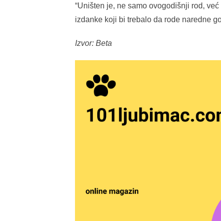
“Uništen je, ne samo ovogodišnji rod, već i
izdanke koji bi trebalo da rode naredne g
Izvor: Beta