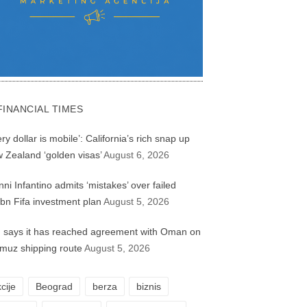
FINANCIAL TIMES
ry dollar is mobile’: California’s rich snap up
 Zealand ‘golden visas’
August 6, 2026
nni Infantino admits ‘mistakes’ over failed
bn Fifa investment plan
August 5, 2026
n says it has reached agreement with Oman on
muz shipping route
August 5, 2026
cije
Beograd
berza
biznis