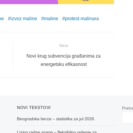
ne
izvoz maline
maline
protest malinara
Next
Next
Novi krug subvencija građanima za
post:
energetsku efikasnost
NOVI TEKSTOVI
Pretr
Beogradska berza – statistika za jul 2026.
Lizing radne snage – fleksibilno rešenje za