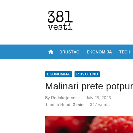
Skip
to
content
home
DRUŠTVO
EKONOMIJA
TECH
EKONOMIJA
IZDVOJENO
Malinari prete potp
Posted
By
Redakcija Vesti
July 25, 2023
on
Time to Read:
2 min
-
347
words