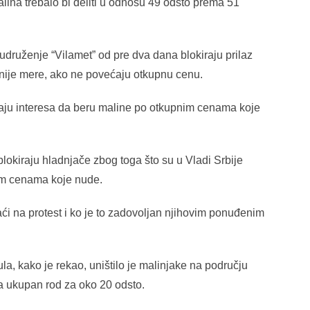
ina trebalo bi deliti u odnosu 49 odsto prema 51
udruženje “Vilamet” od pre dva dana blokiraju prilaz
alnije mere, ako ne povećaju otkupnu cenu.
ju interesa da beru maline po otkupnim cenama koje
blokiraju hladnjače zbog toga što su u Vladi Srbije
tim cenama koje nude.
ći na protest i ko je to zadovoljan njihovim ponuđenim
a, kako je rekao, uništilo je malinjake na području
ila ukupan rod za oko 20 odsto.