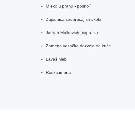
Mleko u prahu - posno?
Zajednica saobraćajnih škola
Jadran Malkovich biografija
Zamena vozačke dozvole od kuće
Lavaš hleb
Ruska imena