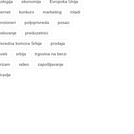
ologija
ekonomija
Evropska Unija
ternet
konkurs
marketing
mladi
enzioneri
poljoprivreda
posao
oslovanje
preduzetnici
rivredna komora Srbije
prodaja
veti
srbija
trgovina na berzi
urizam
video
zapošljavanje
ravlje