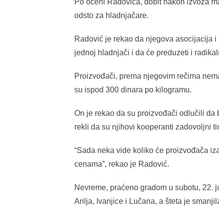
Po oceni Radovića, dobit nakon izvoza mal
odsto za hladnjačare.
Radović je rekao da njegova asocijacija i 
jednoj hladnjači i da će preduzeti i radik
Proizvođači, prema njegovim rečima nema
su ispod 300 dinara po kilogramu.
On je rekao da su proizvođači odlučili da 
rekli da su njihovi kooperanti zadovoljni 
“Sada neka vide koliko će proizvođača iza
cenama”, rekao je Radović.
Nevreme, praćeno gradom u subotu, 22. jul
Arilja, Ivanjice i Lučana, a šteta je smanj