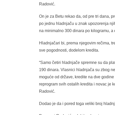
Radović.
On je za Betu rekao da, od pre tri dana, p
po jednu hladnjaču u znak upozorenja nj
na minimalno 300 dinara po kilogramu, a d
Hladnjačari bi, prema njegovim rečima, tr
sve pogodnosti, dodelom kredita.
“Samo četiri hladnjače spremne su da pla
190 dinara. Vlasnici hladnjača su zbog ne
moguće od države, kredite na dve godine 
reprogram svih ostalih kredita i novac je k
Radović.
Dodao je da i pored toga veliki broj hladn