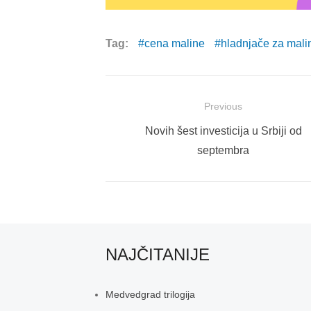
Tag:
cena maline
hladnjače za mali
Post
Previous
navigation
Previous
Novih šest investicija u Srbiji od
post:
septembra
NAJČITANIJE
Medvedgrad trilogija