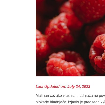
Last Updated on: July 24, 2023
Malinari će, ako vlasnici hladnjača ne po
blokade hladnjača, izjavio je predsednik 