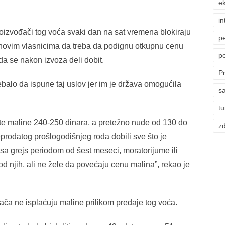
ek
in
roizvođači tog voća svaki dan na sat vremena blokiraju
p
ihovim vlasnicima da treba da podignu otkupnu cenu
p
a se nakon izvoza deli dobit.
P
ebalo da ispune taj uslov jer im je država omogućila
sa
t
te maline 240-250 dinara, a pretežno nude od 130 do
zd
prodatog prošlogodišnjeg roda dobili sve što je
sa grejs periodom od šest meseci, moratorijume ili
od njih, ali ne žele da povećaju cenu malina”, rekao je
jača ne isplaćuju maline prilikom predaje tog voća.