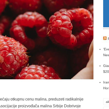
‘Eve
New
Gia
$20
Ira
Hor
većaju otkupnu cenu malina, preduzeti radikalnije
ak
Asocijacije proizvođača malina Srbije Dobrivoje