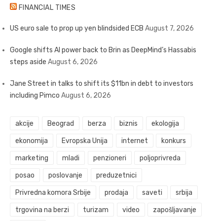
FINANCIAL TIMES
US euro sale to prop up yen blindsided ECB
August 7, 2026
Google shifts AI power back to Brin as DeepMind’s Hassabis
steps aside
August 6, 2026
Jane Street in talks to shift its $11bn in debt to investors
including Pimco
August 6, 2026
akcije
Beograd
berza
biznis
ekologija
ekonomija
Evropska Unija
internet
konkurs
marketing
mladi
penzioneri
poljoprivreda
posao
poslovanje
preduzetnici
Privredna komora Srbije
prodaja
saveti
srbija
trgovina na berzi
turizam
video
zapošljavanje