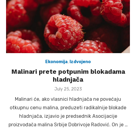
Ekonomija
,
Izdvojeno
Malinari prete potpunim blokadama
hladnjača
Posted
July 25, 2023
on
Malinari će, ako vlasnici hladnjača ne povećaju
otkupnu cenu malina, preduzeti radikalnije blokade
hladnjača, izjavio je predsednik Asocijacije
proizvođača malina Srbije Dobrivoje Radović. On je …