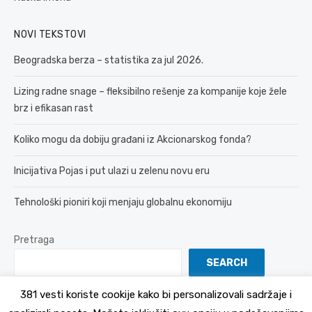
NOVI TEKSTOVI
Beogradska berza – statistika za jul 2026.
Lizing radne snage – fleksibilno rešenje za kompanije koje žele
brz i efikasan rast
Koliko mogu da dobiju građani iz Akcionarskog fonda?
Inicijativa Pojas i put ulazi u zelenu novu eru
Tehnološki pioniri koji menjaju globalnu ekonomiju
Pretraga
SEARCH
381 vesti koriste cookije kako bi personalizovali sadržaje i