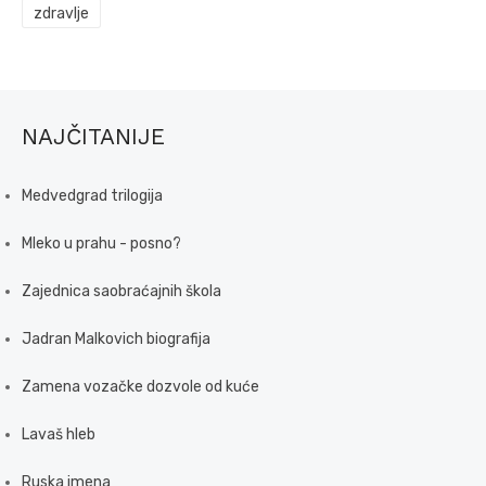
zdravlje
NAJČITANIJE
Medvedgrad trilogija
Mleko u prahu - posno?
Zajednica saobraćajnih škola
Jadran Malkovich biografija
Zamena vozačke dozvole od kuće
Lavaš hleb
Ruska imena