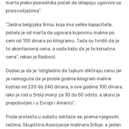
marta preko posrednika počeli da sklapaju ugovore sa
proizvodjačima”.
“Jedna belgijska firma, koja ima velike kapacitete,
počela je od marta da ugovara kupovinu maline po
ceni od 100 dinara po kilogramu. Tada su tvrdili da je
to akontaciona cena, a sada kažu da je to konačna
cena”, rekao je Radović.
Dodao je da je “očigledno da tajkuni diktiraju cenu jer
je nemoguće da je prošle godine kilogram maline
koštao od 220 do 240 dinara, a ove godine 100 dinara,
iako je rod u Srbiji manji za 30 do 50 odsto, a skoro je
prepolovljen i u Evropi i Americi”.
Posle protesta u subotu održaće se, prema njegovim
rečima, Skupština Asocijacije malinara Srbije, a jedan