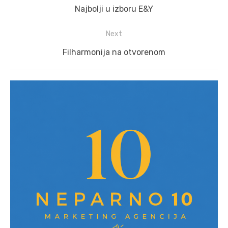
navigation
Previous
Najbolji u izboru E&Y
post:
Next
Next
Filharmonija na otvorenom
post: