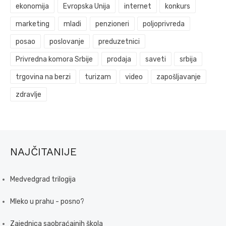
ekonomija
Evropska Unija
internet
konkurs
marketing
mladi
penzioneri
poljoprivreda
posao
poslovanje
preduzetnici
Privredna komora Srbije
prodaja
saveti
srbija
trgovina na berzi
turizam
video
zapošljavanje
zdravlje
NAJČITANIJE
Medvedgrad trilogija
Mleko u prahu - posno?
Zajednica saobraćajnih škola