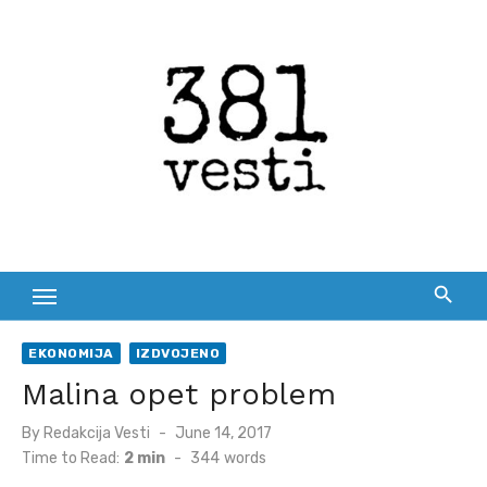
Skip
to
content
EKONOMIJA
IZDVOJENO
Malina opet problem
Posted
By
Redakcija Vesti
June 14, 2017
on
Time to Read:
2 min
-
344
words