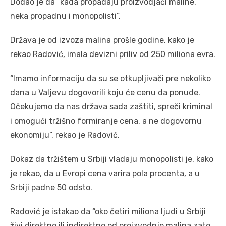
Dodao je da “kada propadaju proizvodjači maline,
neka propadnu i monopolisti”.
Država je od izvoza malina prošle godine, kako je
rekao Radović, imala devizni priliv od 250 miliona evra.
“Imamo informaciju da su se otkupljivači pre nekoliko
dana u Valjevu dogovorili koju će cenu da ponude.
Očekujemo da nas država sada zaštiti, spreči kriminal
i omogući tržišno formiranje cena, a ne dogovornu
ekonomiju”, rekao je Radović.
Dokaz da tržištem u Srbiji vladaju monopolisti je, kako
je rekao, da u Evropi cena varira pola procenta, a u
Srbiji padne 50 odsto.
Radović je istakao da “oko četiri miliona ljudi u Srbiji
živi direktno ili indirektno od proizvodnje malina zato