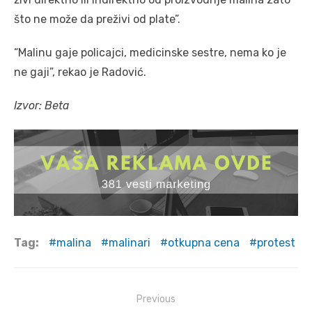
što ne može da preživi od plate”.
“Malinu gaje policajci, medicinske sestre, nema ko je
ne gaji”, rekao je Radović.
Izvor: Beta
Tag:
malina
malinari
otkupna cena
protest
Post
Previous