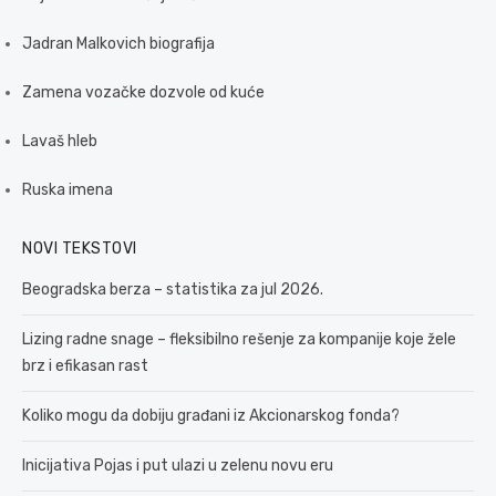
Jadran Malkovich biografija
Zamena vozačke dozvole od kuće
Lavaš hleb
Ruska imena
NOVI TEKSTOVI
Beogradska berza – statistika za jul 2026.
Lizing radne snage – fleksibilno rešenje za kompanije koje žele
brz i efikasan rast
Koliko mogu da dobiju građani iz Akcionarskog fonda?
Inicijativa Pojas i put ulazi u zelenu novu eru