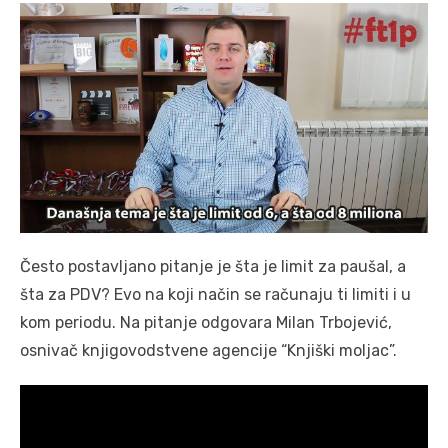
Često postavljano pitanje je šta je limit za paušal, a
šta za PDV? Evo na koji način se računaju ti limiti i u
kom periodu. Na pitanje odgovara Milan Trbojević,
osnivač knjigovodstvene agencije “Knjiški moljac”.