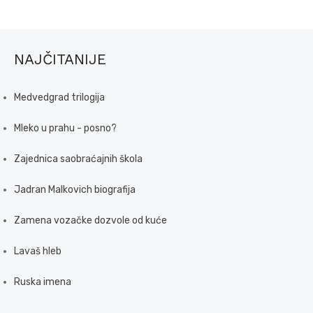
NAJČITANIJE
Medvedgrad trilogija
Mleko u prahu - posno?
Zajednica saobraćajnih škola
Jadran Malkovich biografija
Zamena vozačke dozvole od kuće
Lavaš hleb
Ruska imena