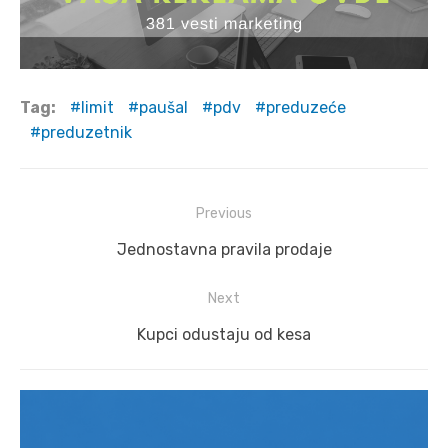
Tag:
limit
paušal
pdv
preduzeće
preduzetnik
Post
Previous
navigation
Previous
Jednostavna pravila prodaje
post:
Next
Next
Kupci odustaju od kesa
post: