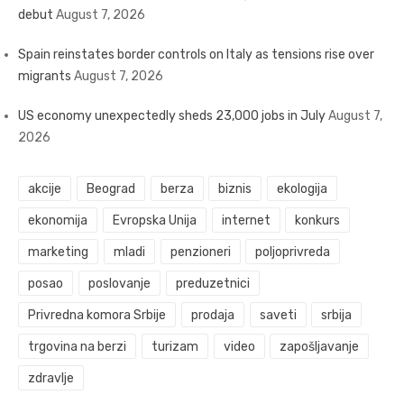
debut
August 7, 2026
Spain reinstates border controls on Italy as tensions rise over
migrants
August 7, 2026
US economy unexpectedly sheds 23,000 jobs in July
August 7,
2026
akcije
Beograd
berza
biznis
ekologija
ekonomija
Evropska Unija
internet
konkurs
marketing
mladi
penzioneri
poljoprivreda
posao
poslovanje
preduzetnici
Privredna komora Srbije
prodaja
saveti
srbija
trgovina na berzi
turizam
video
zapošljavanje
zdravlje