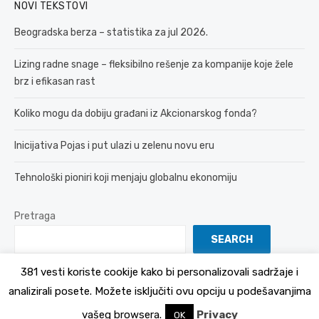
NOVI TEKSTOVI
Beogradska berza – statistika za jul 2026.
Lizing radne snage – fleksibilno rešenje za kompanije koje žele
brz i efikasan rast
Koliko mogu da dobiju građani iz Akcionarskog fonda?
Inicijativa Pojas i put ulazi u zelenu novu eru
Tehnološki pioniri koji menjaju globalnu ekonomiju
Pretraga
SEARCH
381 vesti koriste cookije kako bi personalizovali sadržaje i
analizirali posete. Možete isključiti ovu opciju u podešavanjima
© 2026 381 vesti
Politika Privatnosti
vašeg browsera.
Privacy
OK