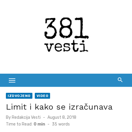
Skip
to
content
IZDVOJENO
VIDEO
Limit i kako se izračunava
Posted
By
Redakcija Vesti
August 8, 2018
on
Time to Read:
0 min
-
35
words