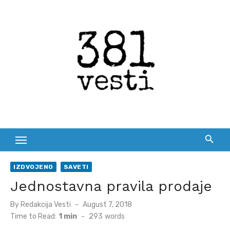
Skip
to
content
IZDVOJENO
SAVETI
Jednostavna pravila prodaje
Posted
By
Redakcija Vesti
August 7, 2018
on
Time to Read:
1 min
-
293
words