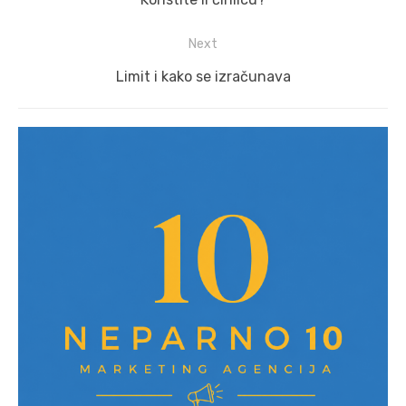
post:
Next
Next
Limit i kako se izračunava
post: