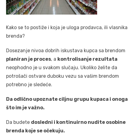
Kako se to postiže i koja je uloga prodavca, ili vlasnika
brenda?
Dosezanje nivoa dobrih iskustava kupca sa brendom
planiran je proces
, a
kontrolisanje rezultata
neophodno je u svakom slučaju. Ukoliko želite da
potrošači ostvare duboku vezu sa vašim brendom
potrebno je sledeće.
Da odlično upoznate ciljnu grupu kupaca i onoga
što im je važno.
Da budete
dosledni i kontinuirno nudite osobine
brenda koje se očekuju.