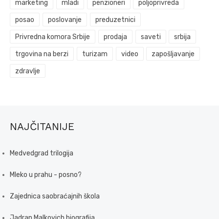
marketing
mladi
penzioneri
poljoprivreda
posao
poslovanje
preduzetnici
Privredna komora Srbije
prodaja
saveti
srbija
trgovina na berzi
turizam
video
zapošljavanje
zdravlje
NAJČITANIJE
Medvedgrad trilogija
Mleko u prahu - posno?
Zajednica saobraćajnih škola
Jadran Malkovich biografija