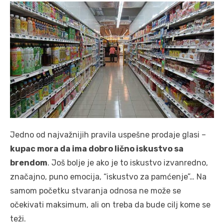
Jedno od najvažnijih pravila uspešne prodaje glasi –
kupac mora da ima dobro lično iskustvo sa
brendom
. Još bolje je ako je to iskustvo izvanredno,
značajno, puno emocija, “iskustvo za pamćenje”… Na
samom početku stvaranja odnosa ne može se
očekivati maksimum, ali on treba da bude cilj kome se
teži.