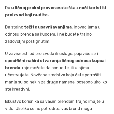
Da
u ličnoj praksi proveravate šta znači koristiti
proizvod koji nudite.
Da stalno
težite usavršavanjima
, inovacijama u
odnosu brenda sa kupcem, i ne budete trajno
zadovoljni postignutim.
U zavisnosti od proizvoda ili usluge, pojaviće se
i
specifični načini stvaranja ličnog odnosa kupca i
brenda
koje možete da ponudite, ili u njima
učestvujete. Novčana sredstva koja ćete potrošiti
manja su od nekih za druge namene, posebno ukoliko
ste kreativni.
Iskustvo korisnika sa vašim brendom trajno imajte u
vidu. Ukoliko se ne potrudite, vaš brend mogu