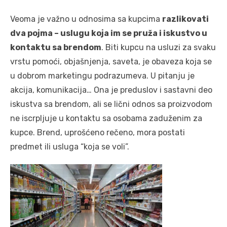
Veoma je važno u odnosima sa kupcima
razlikovati
dva pojma – uslugu koja im se pruža i iskustvo u
kontaktu sa brendom
. Biti kupcu na usluzi za svaku
vrstu pomoći, objašnjenja, saveta, je obaveza koja se
u dobrom marketingu podrazumeva. U pitanju je
akcija, komunikacija… Ona je preduslov i sastavni deo
iskustva sa brendom, ali se lični odnos sa proizvodom
ne iscrpljuje u kontaktu sa osobama zaduženim za
kupce. Brend, uprošćeno rečeno, mora postati
predmet ili usluga “koja se voli”.