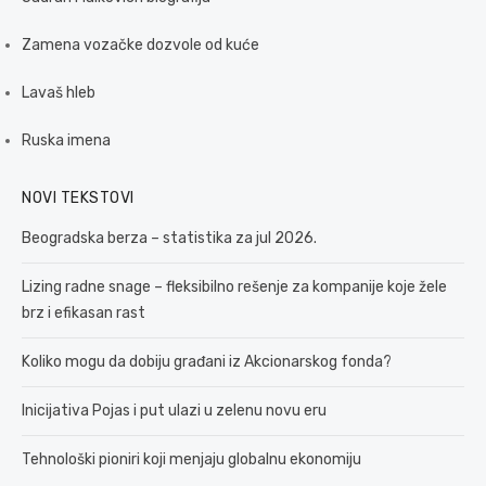
Zamena vozačke dozvole od kuće
Lavaš hleb
Ruska imena
NOVI TEKSTOVI
Beogradska berza – statistika za jul 2026.
Lizing radne snage – fleksibilno rešenje za kompanije koje žele
brz i efikasan rast
Koliko mogu da dobiju građani iz Akcionarskog fonda?
Inicijativa Pojas i put ulazi u zelenu novu eru
Tehnološki pioniri koji menjaju globalnu ekonomiju