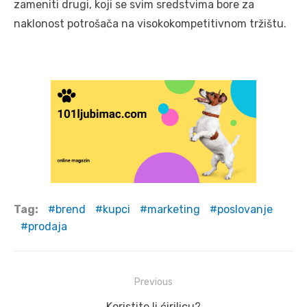
zameniti drugi, koji se svim sredstvima bore za
naklonost potrošača na visokokompetitivnom tržištu.
Tag:
brend
kupci
marketing
poslovanje
prodaja
Post
Previous
navigation
Previous
Koristite li ćirilicu?