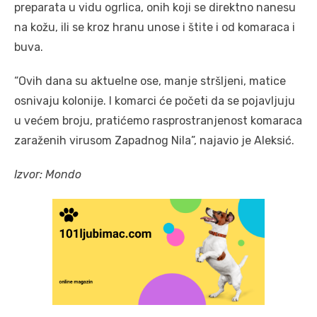
preparata u vidu ogrlica, onih koji se direktno nanesu
na kožu, ili se kroz hranu unose i štite i od komaraca i
buva.
“Ovih dana su aktuelne ose, manje stršljeni, matice
osnivaju kolonije. I komarci će početi da se pojavljuju
u većem broju, pratićemo rasprostranjenost komaraca
zaraženih virusom Zapadnog Nila”, najavio je Aleksić.
Izvor: Mondo