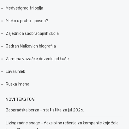
Medvedgrad trilogija
Mleko u prahu - posno?
Zajednica saobraćajnih škola
Jadran Malkovich biografija
Zamena vozačke dozvole od kuće
Lavaš hleb
Ruska imena
NOVI TEKSTOVI
Beogradska berza – statistika za jul 2026.
Lizing radne snage – fleksibilno rešenje za kompanije koje žele