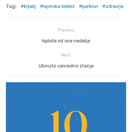
Tag:
krpelj
lajmska bolest
parkovi
zdravlje
Post
Previous
navigation
Previous
Isplate od ove nedelje
post:
Next
Next
Ukinuto vanredno stanje
post: