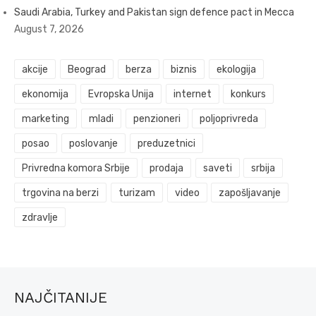
Saudi Arabia, Turkey and Pakistan sign defence pact in Mecca
August 7, 2026
akcije
Beograd
berza
biznis
ekologija
ekonomija
Evropska Unija
internet
konkurs
marketing
mladi
penzioneri
poljoprivreda
posao
poslovanje
preduzetnici
Privredna komora Srbije
prodaja
saveti
srbija
trgovina na berzi
turizam
video
zapošljavanje
zdravlje
NAJČITANIJE