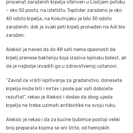
procenat zaraženih krpelja otkriven u Lisičjem potoku
– oko 50 posto, na izletištu Topčider zaraženo je oko
40 odsto krpelja, na Кošutnjaku je bilo 30 odsto
zaraženih, dok je svaki peti krpelj pronađen na Adi bio
zaražen.
Aleksić je naveo da do 48 sati nema opasnosti da
krpelj prenese bakteriju koja izaziva lajmsku bolest, ali
da je najbolje izvaditi ga u zdravstvenoj ustanovi.
“Zavod će vršiti ispitivanje za građanstvo, donesete
krpelja može biti i mrtav i posle par sati dobićete
rezultat”, rekao je Aleksić i dodao da zbog ujeda
krpelja ne treba uzimati antibiotike na svoju ruku.
Aleksić je rekao i da za kućne ljubimce postoji veliki
broj preparata kojima se oni štite, od hemijskih