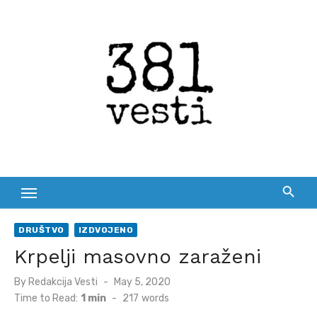
Skip
to
content
DRUŠTVO
IZDVOJENO
Krpelji masovno zaraženi
Posted
By
Redakcija Vesti
May 5, 2020
on
Time to Read:
1 min
-
217
words