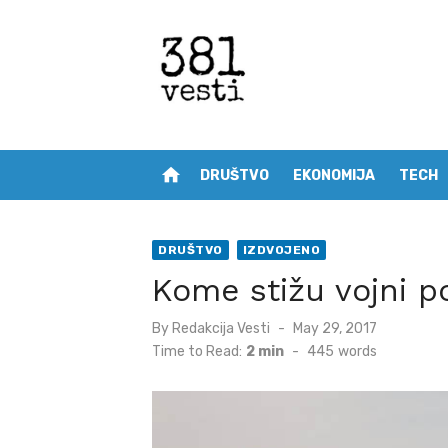
Skip
to
content
home
DRUŠTVO
EKONOMIJA
TECH
DRUŠTVO
IZDVOJENO
Kome stižu vojni po
Posted
By
Redakcija Vesti
May 29, 2017
on
Time to Read:
2 min
-
445
words