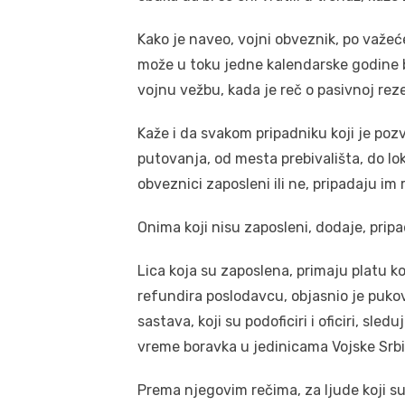
Kako je naveo, vojni obveznik, po važeć
može u toku jedne kalendarske godine 
vojnu vežbu, kada je reč o pasivnoj reze
Kaže i da svakom pripadniku koji je poz
putovanja, od mesta prebivališta, do loka
obveznici zaposleni ili ne, pripadaju im
Onima koji nisu zaposleni, dodaje, prip
Lica koja su zaposlena, primaju platu 
refundira poslodavcu, objasnio je puko
sastava, koji su podoficiri i oficiri, sl
vreme boravka u jedinicama Vojske Srbi
Prema njegovim rečima, za ljude koji su 