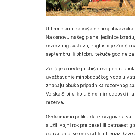
U tom planu definišemo broj obveznika
Na osnovu našeg plana, jedinice izrađu
rezervnog sastava, naglasio je Zorić i 
septembru ili oktobru tekuće godine z
Zorić je u nedelju obišao segment obuk
uvežbavanje minobacačkog voda u vatre
značaju obuke pripadnika rezervnog sas
Vojske Srbije, koju čine mirnodopski i r
rezerve.
Ovde imamo priliku da iz razgovora sa 
služili vojni rok pre deset ili petnaest
obuka da bi se oni vratili u trenaž, kaže 