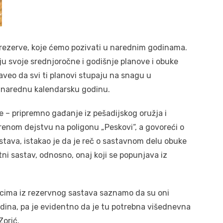
 rezerve, koje ćemo pozivati u narednim godinama.
ju svoje srednjoročne i godišnje planove i obuke
naveo da svi ti planovi stupaju na snagu u
a narednu kalendarsku godinu.
e – pripremno gađanje iz pešadijskog oružja i
nom dejstvu na poligonu „Peskovi“, a govoreći o
tava, istakao je da je reč o sastavnom delu obuke
atni sastav, odnosno, onaj koji se popunjava iz
licima iz rezervnog sastava saznamo da su oni
 godina, pa je evidentno da je tu potrebna višednevna
Zorić.