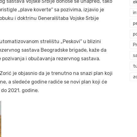
og sastava Vojske Srbije donose se unapred, tako
ek
ristigle „plave koverte“ sa pozivima, izjavio je
i
obuku i doktrinu Generalštaba Vojske Srbije
p
p
automatizovanom strelištu „Peskovi“ u blizini
P
 rezervnog sastava Beogradske brigade, kaže da
s
e pozivanja i obučavanja rezervnog sastava.
t
Zorić je objasnio da je trenutno na snazi plan koji
zd
e, a sledeće godine radiće se novi plan koji će
 do 2021. godine.