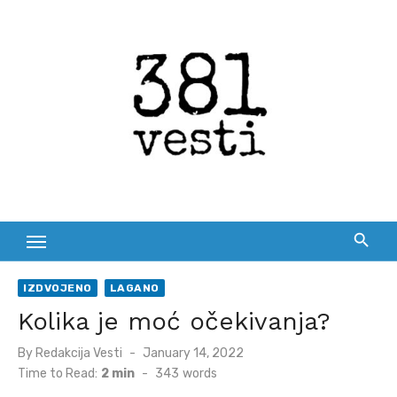
Skip
to
content
IZDVOJENO
LAGANO
Kolika je moć očekivanja?
Posted
By
Redakcija Vesti
January 14, 2022
on
Time to Read:
2 min
-
343
words