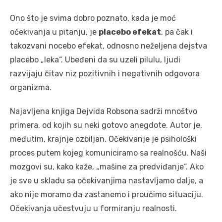
Ono što je svima dobro poznato, kada je moć
očekivanja u pitanju, je
placebo efekat
, pa čak i
takozvani nocebo efekat, odnosno neželjena dejstva
placebo „leka“. Ubeđeni da su uzeli pilulu, ljudi
razvijaju čitav niz pozitivnih i negativnih odgovora
organizma.
Najavljena knjiga Dejvida Robsona sadrži mnoštvo
primera, od kojih su neki gotovo anegdote. Autor je,
međutim, krajnje ozbiljan. Očekivanje je psihološki
proces putem kojeg komuniciramo sa realnošću. Naši
mozgovi su, kako kaže, „mašine za predviđanje“. Ako
je sve u skladu sa očekivanjima nastavljamo dalje, a
ako nije moramo da zastanemo i proučimo situaciju.
Očekivanja učestvuju u formiranju realnosti.