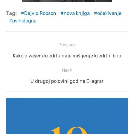
Tag:
Dejvid Robson
nova knjiga
očekivanje
psihologija
Post
Previous
navigation
Previous
Kako o vašem kreditu daje mišljenje kreditni biro
post:
Next
Next
U drugoj polovini godine E-agrar
post: