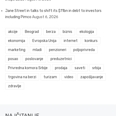
Jane Street in talks to shift its $11bn in debt to investors
including Pimco
August 6, 2026
akcije
Beograd
berza
biznis
ekologija
ekonomija
Evropska Unija
internet
konkurs
marketing
mladi
penzioneri
poljoprivreda
posao
poslovanje
preduzetnici
Privredna komora Srbije
prodaja
saveti
srbija
trgovina na berzi
turizam
video
zapošljavanje
zdravlje
NAJČITANIJE