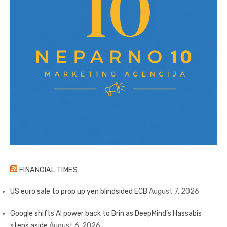
FINANCIAL TIMES
US euro sale to prop up yen blindsided ECB
August 7, 2026
Google shifts AI power back to Brin as DeepMind’s Hassabis
steps aside
August 6, 2026