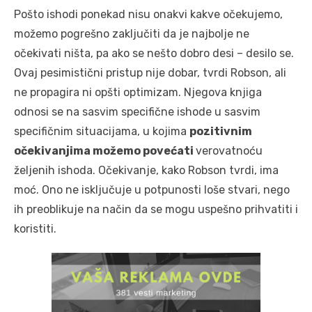
Pošto ishodi ponekad nisu onakvi kakve očekujemo,
možemo pogrešno zaključiti da je najbolje ne
očekivati ništa, pa ako se nešto dobro desi – desilo se.
Ovaj pesimistični pristup nije dobar, tvrdi Robson, ali
ne propagira ni opšti optimizam. Njegova knjiga
odnosi se na sasvim specifične ishode u sasvim
specifičnim situacijama, u kojima
pozitivnim
očekivanjima možemo povećati
verovatnoću
željenih ishoda. Očekivanje, kako Robson tvrdi, ima
moć. Ono ne isključuje u potpunosti loše stvari, nego
ih preoblikuje na način da se mogu uspešno prihvatiti i
koristiti.