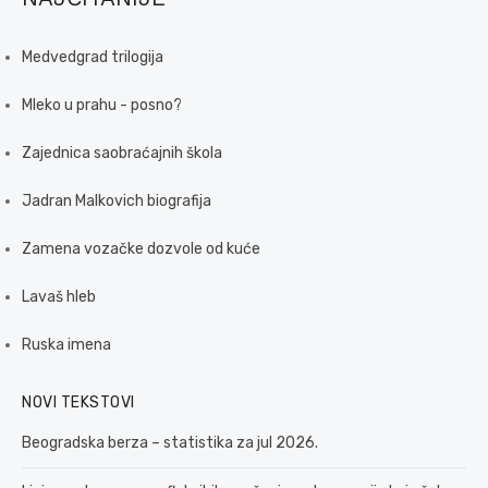
Medvedgrad trilogija
Mleko u prahu - posno?
Zajednica saobraćajnih škola
Jadran Malkovich biografija
Zamena vozačke dozvole od kuće
Lavaš hleb
Ruska imena
NOVI TEKSTOVI
Beogradska berza – statistika za jul 2026.