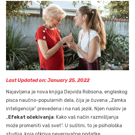
Last Updated on: January 25, 2022
Najavljena je novа knjigа Dejvida Robsona, engleskog
pisca naučno-popularnih dela, čija je čuvena „Zamka
inteligencije“ prevedena i na naš jezik. Njen naslov je
„
Efekat očekivanja
: Kako vaš način razmišljanja
može promeniti vaš svet“. U suštini, to je psihološka
studija, koja otkriva neverovatne podatke.