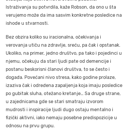
Istraživanja su potvrdila, kaže Robson, da ono u šta
verujemo može da ima sasvim konkretne posledice na
ishode u stvarnosti.
Bez obzira koliko su iracionalna, očekivanja i
verovanja utiču na zdravlje, sreću, pa čak i opstanak.
Ukoliko, na primer, jedno društvo, pa tako i pojedinci u
njemu, očekuju da stari ljudi pate od demencije i
postanu beskorisni članovi društva, to se često i
događa. Povećani nivo stresa, kako godine prolaze,
izaziva čak i određena zapaljenja koja imaju posledice
po gubitak sluha, otežano kretanje… Sa druge strane,
u zajednicama gde se stari smatraju izvorom
mudrosti i inspiracije ljudi dugo ostaju mentalno i
fizički aktivni, iako nemaju posebne predispozicije u
odnosu na prvu grupu.