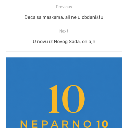
Post
Previous
navigation
Previous
Deca sa maskama, ali ne u obdaništu
post:
Next
Next
U novu iz Novog Sada, onlajn
post: