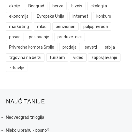
akcije
Beograd
berza
biznis
ekologija
ekonomija
Evropska Unija
internet
konkurs
marketing
mladi
penzioneri
poljoprivreda
posao
poslovanje
preduzetnici
Privredna komora Srbije
prodaja
saveti
srbija
trgovina na berzi
turizam
video
zapošljavanje
zdravlje
NAJČITANIJE
Medvedgrad trilogija
Mleko u prahu - posno?