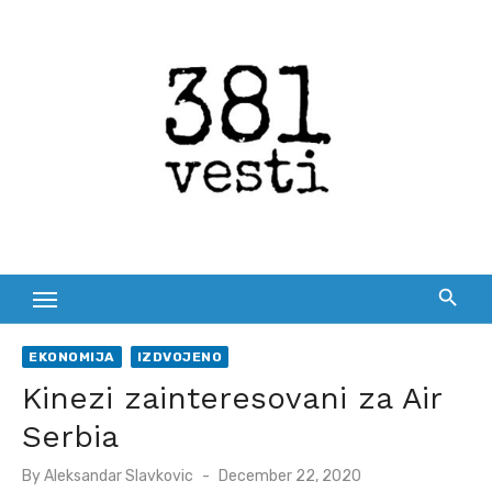
Skip
to
content
EKONOMIJA
IZDVOJENO
Kinezi zainteresovani za Air
Serbia
Posted
By
Aleksandar Slavkovic
December 22, 2020