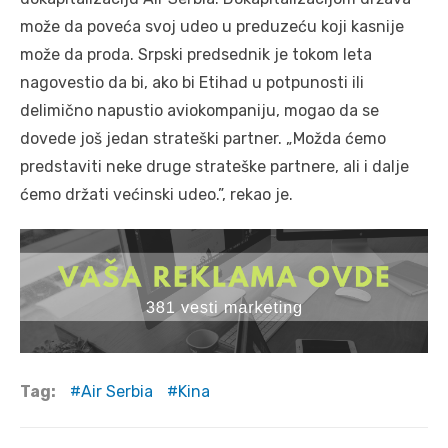
može da poveća svoj udeo u preduzeću koji kasnije
može da proda. Srpski predsednik je tokom leta
nagovestio da bi, ako bi Etihad u potpunosti ili
delimično napustio aviokompaniju, mogao da se
dovede još jedan strateški partner. „Možda ćemo
predstaviti neke druge strateške partnere, ali i dalje
ćemo držati većinski udeo.”, rekao je.
Tag:
Air Serbia
Kina