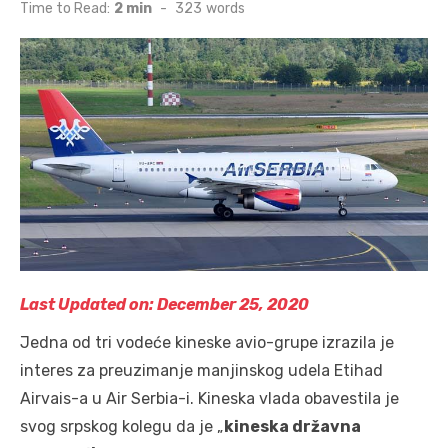
on
Time to Read:
2 min
-
323
words
Last Updated on: December 25, 2020
Jedna od tri vodeće kineske avio-grupe izrazila je
interes za preuzimanje manjinskog udela Etihad
Airvais-a u Air Serbia-i. Kineska vlada obavestila je
svog srpskog kolegu da je „
kineska državna