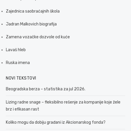
Zajednica saobraćajnih škola
Jadran Malkovich biografija
Zamena vozačke dozvole od kuće
Lavaš hleb
Ruska imena
NOVI TEKSTOVI
Beogradska berza – statistika za jul 2026.
Lizing radne snage – fleksibilno rešenje za kompanije koje žele
brz i efikasan rast
Koliko mogu da dobiju građani iz Akcionarskog fonda?