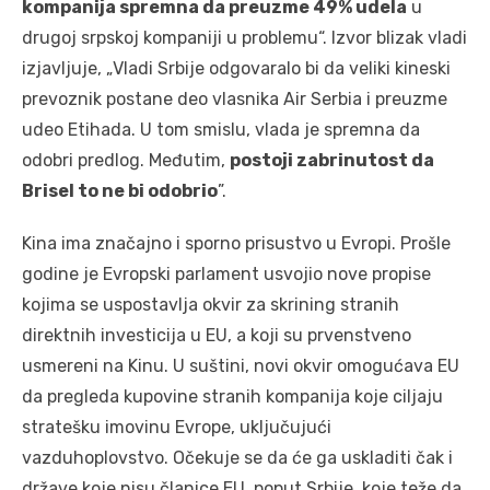
kompanija spremna da preuzme 49% udela
u
drugoj srpskoj kompaniji u problemu“. Izvor blizak vladi
izjavljuje, „Vladi Srbije odgovaralo bi da veliki kineski
prevoznik postane deo vlasnika Air Serbia i preuzme
udeo Etihada. U tom smislu, vlada je spremna da
odobri predlog. Međutim,
postoji zabrinutost da
Brisel to ne bi odobrio
”.
Kina ima značajno i sporno prisustvo u Evropi. Prošle
godine je Evropski parlament usvojio nove propise
kojima se uspostavlja okvir za skrining stranih
direktnih investicija u EU, a koji su prvenstveno
usmereni na Kinu. U suštini, novi okvir omogućava EU
da pregleda kupovine stranih kompanija koje ciljaju
stratešku imovinu Evrope, uključujući
vazduhoplovstvo. Očekuje se da će ga uskladiti čak i
države koje nisu članice EU, poput Srbije, koje teže da