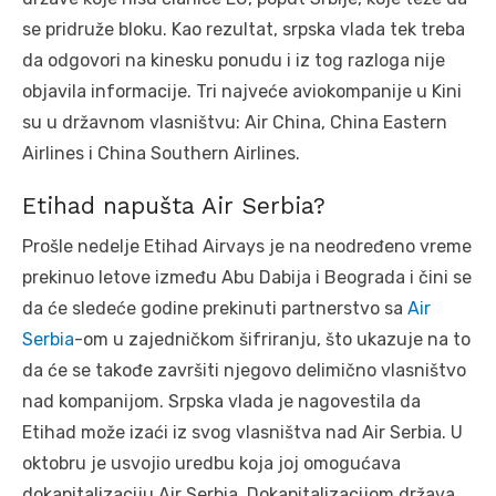
se pridruže bloku. Kao rezultat, srpska vlada tek treba
da odgovori na kinesku ponudu i iz tog razloga nije
objavila informacije. Tri najveće aviokompanije u Kini
su u državnom vlasništvu: Air China, China Eastern
Airlines i China Southern Airlines.
Etihad napušta Air Serbia?
Prošle nedelje Etihad Airvays je na neodređeno vreme
prekinuo letove između Abu Dabija i Beograda i čini se
da će sledeće godine prekinuti partnerstvo sa
Air
Serbia
-om u zajedničkom šifriranju, što ukazuje na to
da će se takođe završiti njegovo delimično vlasništvo
nad kompanijom. Srpska vlada je nagovestila da
Etihad može izaći iz svog vlasništva nad Air Serbia. U
oktobru je usvojio uredbu koja joj omogućava
dokapitalizaciju Air Serbia. Dokapitalizacijom država