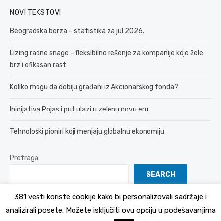
NOVI TEKSTOVI
Beogradska berza – statistika za jul 2026.
Lizing radne snage – fleksibilno rešenje za kompanije koje žele
brz i efikasan rast
Koliko mogu da dobiju građani iz Akcionarskog fonda?
Inicijativa Pojas i put ulazi u zelenu novu eru
Tehnološki pioniri koji menjaju globalnu ekonomiju
Pretraga
SEARCH
381 vesti koriste cookije kako bi personalizovali sadržaje i
analizirali posete. Možete isključiti ovu opciju u podešavanjima
© 2026 381 vesti
Politika Privatnosti