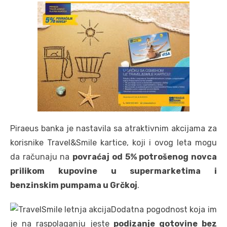
Piraeus banka je nastavila sa atraktivnim akcijama za
korisnike Travel&Smile kartice, koji i ovog leta mogu
da računaju na
povraćaj od 5% potrošenog novca
prilikom kupovine u supermarketima i
benzinskim pumpama u Grčkoj
.
Dodatna pogodnost koja im
je na raspolaganju jeste
podizanje gotovine bez