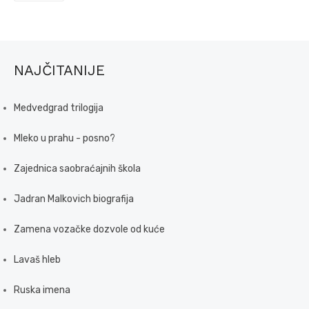
NAJČITANIJE
Medvedgrad trilogija
Mleko u prahu - posno?
Zajednica saobraćajnih škola
Jadran Malkovich biografija
Zamena vozačke dozvole od kuće
Lavaš hleb
Ruska imena