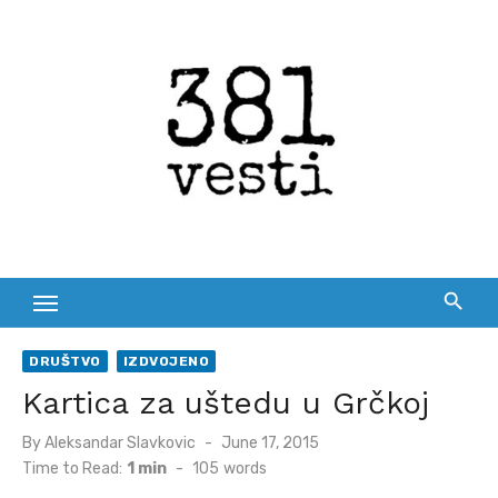
Skip
to
content
DRUŠTVO
IZDVOJENO
Kartica za uštedu u Grčkoj
Posted
By
Aleksandar Slavkovic
June 17, 2015
on
Time to Read:
1 min
-
105
words