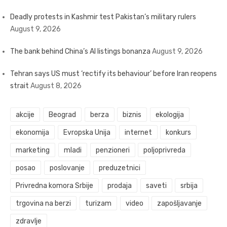
Deadly protests in Kashmir test Pakistan’s military rulers
August 9, 2026
The bank behind China’s AI listings bonanza
August 9, 2026
Tehran says US must ‘rectify its behaviour’ before Iran reopens
strait
August 8, 2026
akcije
Beograd
berza
biznis
ekologija
ekonomija
Evropska Unija
internet
konkurs
marketing
mladi
penzioneri
poljoprivreda
posao
poslovanje
preduzetnici
Privredna komora Srbije
prodaja
saveti
srbija
trgovina na berzi
turizam
video
zapošljavanje
zdravlje