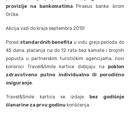
provizije na bankomatima
Piraeus banke širom
Grčke.
Akcija važi do kraja septembra 2015!
Pored
standardnih benefita
u vidu grejs perioda do
45 dana, plaćanja na do 12 rata bez kamate i brojnih
popusta u partnerskim turističkim agencijama, novi
korisnici Travel&Smile kartice dobijaju na
poklon
zdravstveno putno individualno ili porodično
osiguranje
.
Travel&Smile kartica se izdaje
bez godišnje
članarine za prvu godinu
korišćenja.