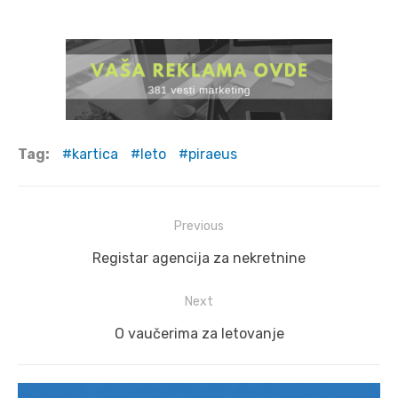
Tag:
kartica
leto
piraeus
Post
Previous
navigation
Previous
Registar agencija za nekretnine
post:
Next
Next
O vaučerima za letovanje
post: