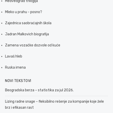
Medvedgrad trilogija
Mleko u prahu - posno?
Zajednica saobraćajnih škola
Jadran Malkovich biografija
Zamena vozačke dozvole od kuće
Lavaš hleb
Ruska imena
NOVI TEKSTOVI
Beogradska berza – statistika za jul 2026.
Lizing radne snage – fleksibilno rešenje za kompanije koje žele
brz i efikasan rast