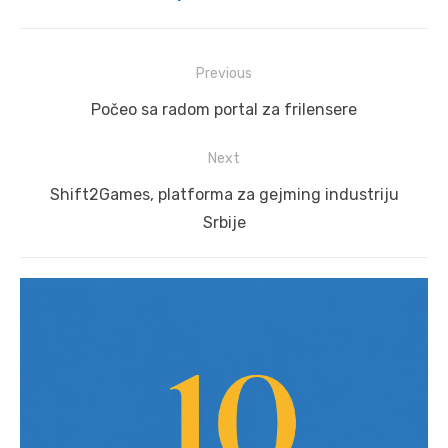
Post
Previous
navigation
Previous
Počeo sa radom portal za frilensere
post:
Next
Next
Shift2Games, platforma za gejming industriju
post:
Srbije