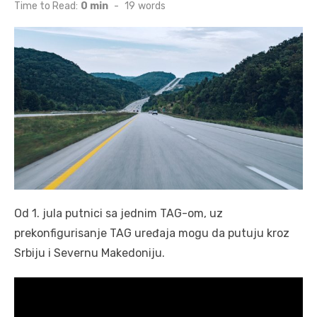
on
Time to Read:
0 min
-
19
words
Od 1. jula putnici sa jednim TAG-om, uz
prekonfigurisanje TAG uređaja mogu da putuju kroz
Srbiju i Severnu Makedoniju.