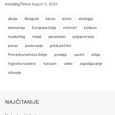
including Pimco
August 6, 2026
akcije
Beograd
berza
biznis
ekologija
ekonomija
Evropska Unija
internet
konkurs
marketing
mladi
penzioneri
poljoprivreda
posao
poslovanje
preduzetnici
Privredna komora Srbije
prodaja
saveti
srbija
trgovina na berzi
turizam
video
zapošljavanje
zdravlje
NAJČITANIJE