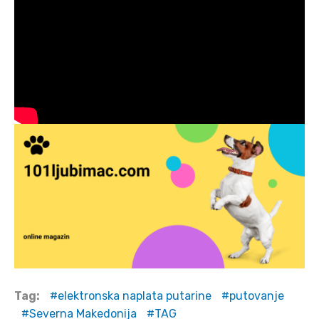
Tag:
elektronska naplata putarine
putovanje
Severna Makedonija
TAG