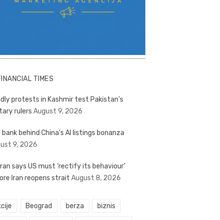
FINANCIAL TIMES
dly protests in Kashmir test Pakistan’s
tary rulers
August 9, 2026
 bank behind China’s AI listings bonanza
ust 9, 2026
ran says US must ‘rectify its behaviour’
ore Iran reopens strait
August 8, 2026
cije
Beograd
berza
biznis