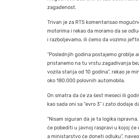
zagađenost.
Trivan je za RTS komentarisao mogućnos
motorima i rekao da moramo da se odl
i razboljevamo, ili ćemo da vozimo jeft
“Poslednjih godina postajemo groblje a
pristanemo na tu vrstu zagađivanja be
vozila starija od 10 godina”, rekao je mi
oko 180.000 polovnih automobila.
On smatra da će za šest meseci ili godi
kao sada oni sa “evro 3” i zato dodaje d
“Nisam siguran da je ta logika ispravna
će pobediti u javnoj raspravi u kojoj će
a ministarstvo će doneti odluku”, naveo 