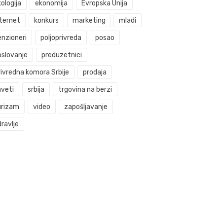
ologija
ekonomija
Evropska Unija
nternet
konkurs
marketing
mladi
enzioneri
poljoprivreda
posao
oslovanje
preduzetnici
rivredna komora Srbije
prodaja
aveti
srbija
trgovina na berzi
urizam
video
zapošljavanje
ravlje