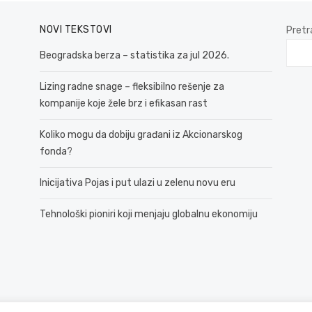
NOVI TEKSTOVI
Pretr
Beogradska berza – statistika za jul 2026.
Lizing radne snage – fleksibilno rešenje za
kompanije koje žele brz i efikasan rast
Koliko mogu da dobiju građani iz Akcionarskog
fonda?
Inicijativa Pojas i put ulazi u zelenu novu eru
Tehnološki pioniri koji menjaju globalnu ekonomiju