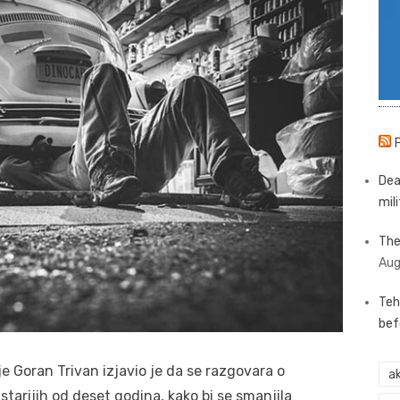
Dea
mili
The
Aug
Teh
bef
je Goran Trivan izjavio je da se razgovara o
ak
arijih od deset godina, kako bi se smanjila