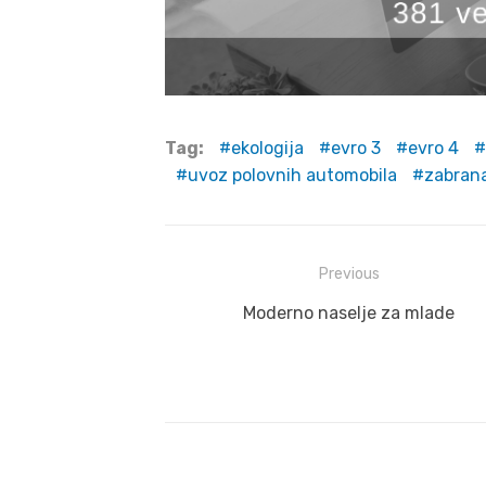
Tag:
ekologija
evro 3
evro 4
uvoz polovnih automobila
zabran
Post
Previous
navigation
Previous
Moderno naselje za mlade
post: