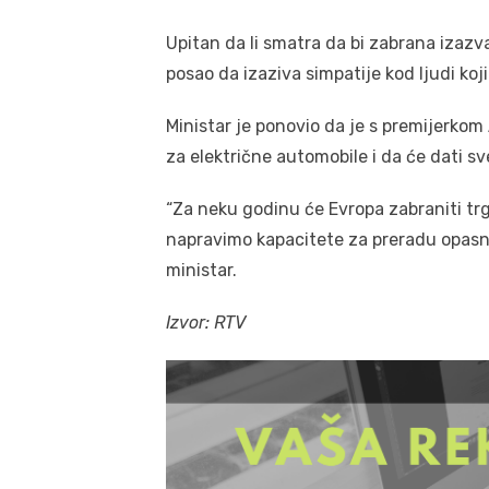
Upitan da li smatra da bi zabrana izazva
posao da izaziva simpatije kod ljudi koj
Ministar je ponovio da je s premijerk
za električne automobile i da će dati s
“Za neku godinu će Evropa zabraniti t
napravimo kapacitete za preradu opasn
ministar.
Izvor: RTV