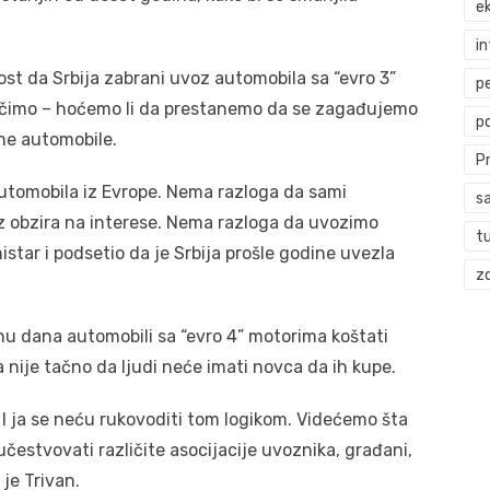
ek
i
t da Srbija zabrani uvoz automobila sa “evro 3”
p
učimo – hoćemo li da prestanemo da se zagađujemo
p
ine automobile.
P
utomobila iz Evrope. Nema razloga da sami
s
z obzira na interese. Nema razloga da uvozimo
t
nistar i podsetio da je Srbija prošle godine uvezla
zd
nu dana automobili sa “evro 4” motorima koštati
a nije tačno da ljudi neće imati novca da ih kupe.
. I ja se neću rukovoditi tom logikom. Videćemo šta
 učestvovati različite asocijacije uvoznika, građani,
je Trivan.