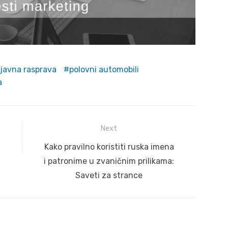
javna rasprava
polovni automobili
a
Next
Next
Kako pravilno koristiti ruska imena
post:
i patronime u zvaničnim prilikama:
Saveti za strance