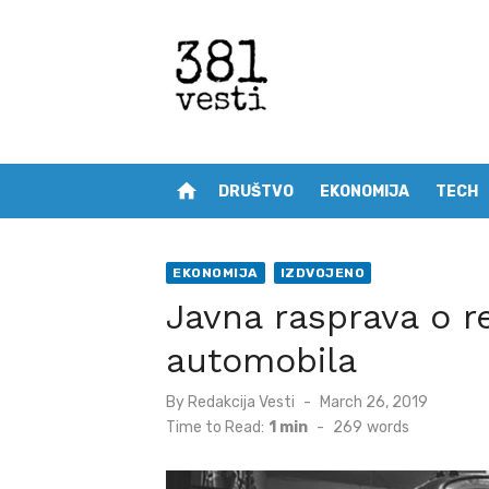
Skip
to
content
home
DRUŠTVO
EKONOMIJA
TECH
EKONOMIJA
IZDVOJENO
Javna rasprava o re
automobila
Posted
By
Redakcija Vesti
March 26, 2019
on
Time to Read:
1 min
-
269
words