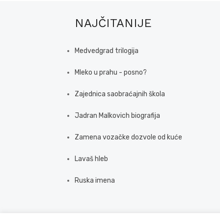
NAJČITANIJE
Medvedgrad trilogija
Mleko u prahu - posno?
Zajednica saobraćajnih škola
Jadran Malkovich biografija
Zamena vozačke dozvole od kuće
Lavaš hleb
Ruska imena