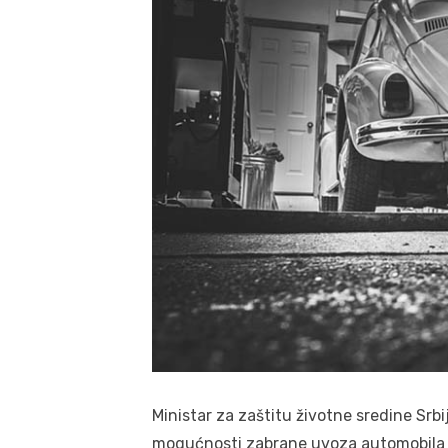
Ministar za zaštitu životne sredine Srbi
mogućnosti zabrane uvoza automobila st