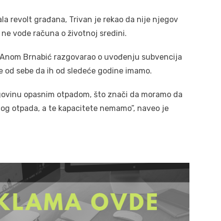
la revolt građana, Trivan je rekao da nije njegov
i ne vode računa o životnoj sredini.
om Anom Brnabić razgovarao o uvođenju subvencija
ve od sebe da ih od sledeće godine imamo.
rgovinu opasnim otpadom, što znači da moramo da
og otpada, a te kapacitete nemamo”, naveo je