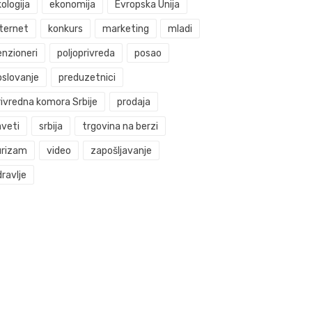
ologija
ekonomija
Evropska Unija
nternet
konkurs
marketing
mladi
enzioneri
poljoprivreda
posao
oslovanje
preduzetnici
rivredna komora Srbije
prodaja
aveti
srbija
trgovina na berzi
urizam
video
zapošljavanje
ravlje