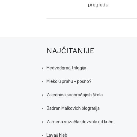
post:
pregledu
NAJČITANIJE
Medvedgrad trilogija
Mleko u prahu - posno?
Zajednica saobraćajnih škola
Jadran Malkovich biografija
Zamena vozačke dozvole od kuće
Lavaš hleb