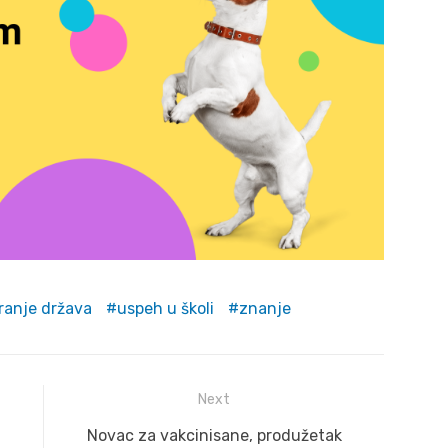
ranje država
uspeh u školi
znanje
Next
Next
Novac za vakcinisane, produžetak