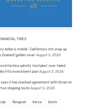
FINANCIAL TIMES
ry dollar is mobile’: California’s rich snap up
 Zealand ‘golden visas’
August 6, 2026
nni Infantino admits ‘mistakes’ over failed
bn Fifa investment plan
August 5, 2026
n says it has reached agreement with Oman on
muz shipping route
August 5, 2026
cije
Beograd
berza
biznis