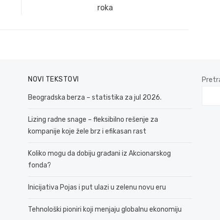
post:
roka
NOVI TEKSTOVI
Pretr
Beogradska berza – statistika za jul 2026.
Lizing radne snage – fleksibilno rešenje za
kompanije koje žele brz i efikasan rast
Koliko mogu da dobiju građani iz Akcionarskog
fonda?
Inicijativa Pojas i put ulazi u zelenu novu eru
Tehnološki pioniri koji menjaju globalnu ekonomiju