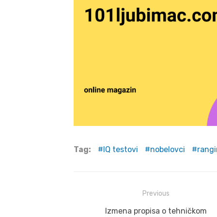
Tag:
IQ testovi
nobelovci
rangi
Post
Previous
navigation
Previous
Izmena propisa o tehničkom