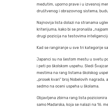
međutim, uporno prave i u izvesnoj meri
društvenog i obrazovnog sistema, budu
Najnovija lista dolazi na stranama ugle
kriterijuma, kako bi se pronašla „najpam
drugi pozicija na testovima inteligencij
Kad se rangiranje u sve tri kategorije sa
Japanci su na šestom mestu u svetu po 
i peti po školskom uspehu. Sledi Švajca
mestima na rang listama školskog uspeh
„prosek kvari“ broj Nobelovih nagrada, 
sedmo na oceni uspeha u školama.
Objavljena zbirna rang lista pozicionira
samo Mađarska, koja se nalazi na 16. me