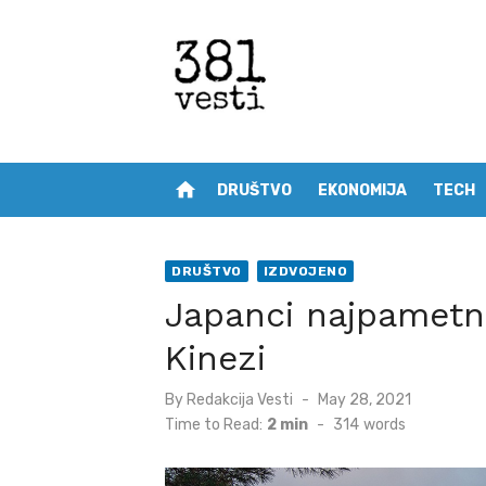
Skip
to
content
home
DRUŠTVO
EKONOMIJA
TECH
DRUŠTVO
IZDVOJENO
Japanci najpametnij
Kinezi
Posted
By
Redakcija Vesti
May 28, 2021
on
Time to Read:
2 min
-
314
words