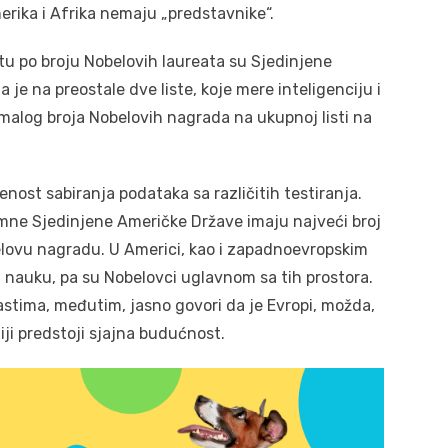
rika i Afrika nemaju „predstavnike“.
u po broju Nobelovih laureata su Sjedinjene
je na preostale dve liste, koje mere inteligenciju i
g malog broja Nobelovih nagrada na ukupnoj listi na
nost sabiranja podataka sa različitih testiranja.
mne Sjedinjene Američke Države imaju najveći broj
belovu nagradu. U Americi, kao i zapadnoevropskim
u nauku, pa su Nobelovci uglavnom sa tih prostora.
astima, međutim, jasno govori da je Evropi, možda,
Aziji predstoji sjajna budućnost.