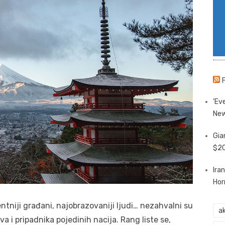
‘Eve
New
Gia
$20
Ira
Hor
ntniji građani, najobrazovaniji ljudi… nezahvalni su
ak
 i pripadnika pojedinih nacija. Rang liste se,