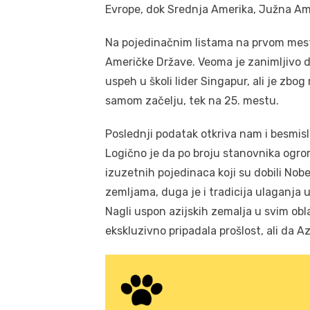
Evrope, dok Srednja Amerika, Južna Ame
Na pojedinačnim listama na prvom mest
Američke Države. Veoma je zanimljivo da 
uspeh u školi lider Singapur, ali je zbo
samom začelju, tek na 25. mestu.
Poslednji podatak otkriva nam i besmisle
Logično je da po broju stanovnika ogro
izuzetnih pojedinaca koji su dobili No
zemljama, duga je i tradicija ulaganja 
Nagli uspon azijskih zemalja u svim obl
ekskluzivno pripadala prošlost, ali da 