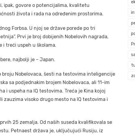
ek
, ipak, govore o potencijalima, kvalitetu
i
ćnosti života i rada na određenim prostorima.
p
dnog Forbsa. U njoj se države porede po tri
p
etnija“. Prvi je broj dobijenih Nobelovih nagrada,
P
e i treći uspeh u školama.
s
bere, najbolji je – Japan.
t
broju Nobelovaca, šesti na testovima inteligencije
zd
rska sa podjednakim brojem Nobelovaca, ali 11-im
a i uspeha na IQ testovima. Treća je Kina kojoj
ali zauzima visoko drugo mesto na IQ testovima i
 prvih 25 zemalja. Od naših suseda kvalifikovala se
stu. Petnaest država je, uključujući Rusiju, iz