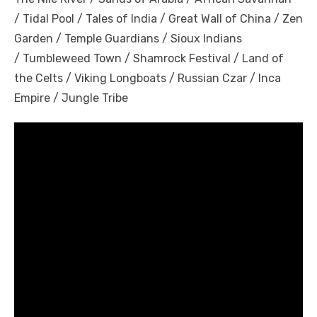
/ Tidal Pool / Tales of India / Great Wall of China / Zen
Garden / Temple Guardians / Sioux Indians
/ Tumbleweed Town / Shamrock Festival / Land of
the Celts / Viking Longboats / Russian Czar / Inca
Empire / Jungle Tribe