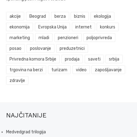
akcije
Beograd
berza
biznis
ekologija
ekonomija
Evropska Unija
internet
konkurs
marketing
mladi
penzioneri
poljoprivreda
posao
poslovanje
preduzetnici
Privredna komora Srbije
prodaja
saveti
srbija
trgovina na berzi
turizam
video
zapošljavanje
zdravlje
NAJČITANIJE
Medvedgrad trilogija