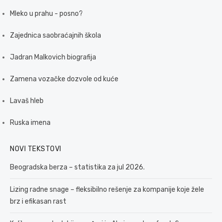
Mleko u prahu - posno?
Zajednica saobraćajnih škola
Jadran Malkovich biografija
Zamena vozačke dozvole od kuće
Lavaš hleb
Ruska imena
NOVI TEKSTOVI
Beogradska berza – statistika za jul 2026.
Lizing radne snage – fleksibilno rešenje za kompanije koje žele
brz i efikasan rast