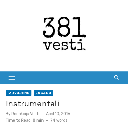
Skip
to
content
IZDVOJENO
LAGANO
Instrumentali
Posted
By
Redakcija Vesti
April 10, 2016
on
Time to Read:
0 min
-
74
words