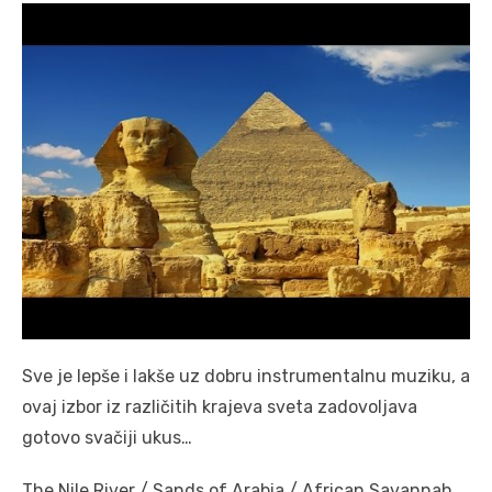
Sve je lepše i lakše uz dobru instrumentalnu muziku, a
ovaj izbor iz različitih krajeva sveta zadovoljava
gotovo svačiji ukus…
The Nile River / Sands of Arabia / African Savannah