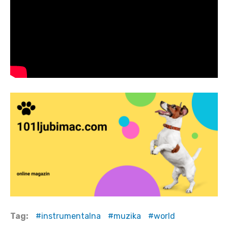
Tag:
instrumentalna
muzika
world