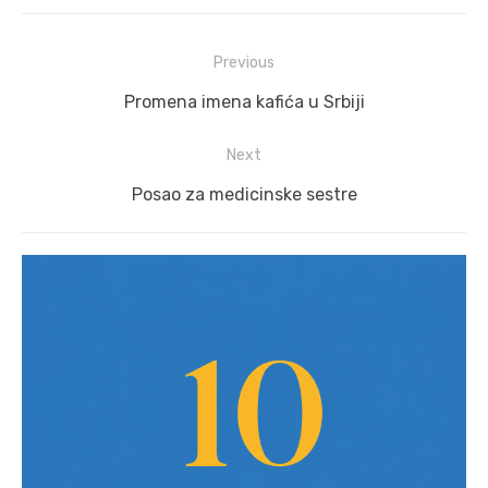
Post
Previous
navigation
Previous
Promena imena kafića u Srbiji
post:
Next
Next
Posao za medicinske sestre
post: