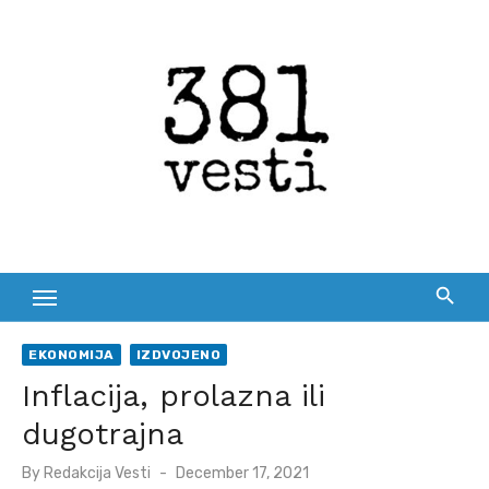
Skip
to
content
EKONOMIJA
IZDVOJENO
Inflacija, prolazna ili
dugotrajna
Posted
By
Redakcija Vesti
December 17, 2021