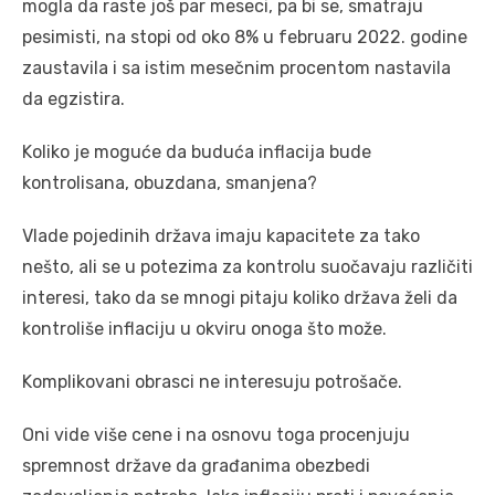
mogla da raste još par meseci, pa bi se, smatraju
pesimisti, na stopi od oko 8% u februaru 2022. godine
zaustavila i sa istim mesečnim procentom nastavila
da egzistira.
Koliko je moguće da buduća inflacija bude
kontrolisana, obuzdana, smanjena?
Vlade pojedinih država imaju kapacitete za tako
nešto, ali se u potezima za kontrolu suočavaju različiti
interesi, tako da se mnogi pitaju koliko država želi da
kontroliše inflaciju u okviru onoga što može.
Komplikovani obrasci ne interesuju potrošače.
Oni vide više cene i na osnovu toga procenjuju
spremnost države da građanima obezbedi