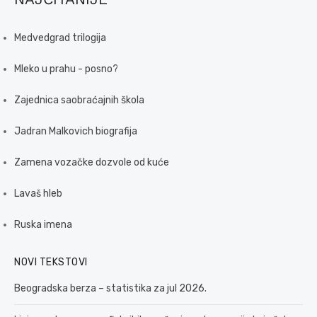
Medvedgrad trilogija
Mleko u prahu - posno?
Zajednica saobraćajnih škola
Jadran Malkovich biografija
Zamena vozačke dozvole od kuće
Lavaš hleb
Ruska imena
NOVI TEKSTOVI
Beogradska berza – statistika za jul 2026.