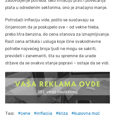
zadovoljenje potreba. Iako inflaciju prati i povećanja
plata u određenim sektorima, ono je značajno manje.
Potrošači inflaciju vide, pošto se suočavaju sa
činjenicom da je poskupelo sve – od vekne hleba,
preko litra benzina, do cena stanova za iznajmljivanje.
Rast cena artikala i usluga koje čine svakodnevne
potrebe najvećeg broja ljudi ne mogu se sakriti,
prevideti i zanemariti, šta su spremne da urade
države da se ovakvo stanje popravi – ostaje da se vidi.
Tag:
cene
inflacija
kriza
kupovna moć