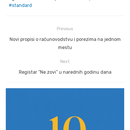
standard
Post
Previous
navigation
Previous
Novi propisi o računovodstvu i porezima na jednom
post:
mestu
Next
Next
Registar “Ne zovi” u narednih godinu dana
post: