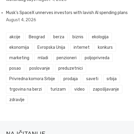
Musk’s SpaceX unnerves investors with lavish AI spending plans
August 4, 2026
akcije
Beograd
berza
biznis
ekologija
ekonomija
Evropska Unija
internet
konkurs
marketing
mladi
penzioneri
poljoprivreda
posao
poslovanje
preduzetnici
Privredna komora Srbije
prodaja
saveti
srbija
trgovina na berzi
turizam
video
zapošljavanje
zdravlje
NAJČITANIJE