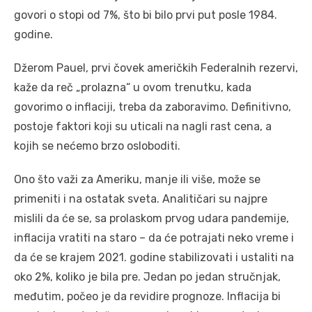
govori o stopi od 7%, što bi bilo prvi put posle 1984.
godine.
Džerom Pauel, prvi čovek američkih Federalnih rezervi,
kaže da reč „prolazna“ u ovom trenutku, kada
govorimo o inflaciji, treba da zaboravimo. Definitivno,
postoje faktori koji su uticali na nagli rast cena, a
kojih se nećemo brzo osloboditi.
Ono što važi za Ameriku, manje ili više, može se
primeniti i na ostatak sveta. Analitičari su najpre
mislili da će se, sa prolaskom prvog udara pandemije,
inflacija vratiti na staro – da će potrajati neko vreme i
da će se krajem 2021. godine stabilizovati i ustaliti na
oko 2%, koliko je bila pre. Jedan po jedan stručnjak,
međutim, počeo je da revidire prognoze. Inflacija bi