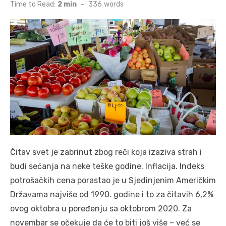
on
Time to Read:
2 min
-
336
words
Čitav svet je zabrinut zbog reči koja izaziva strah i
budi sećanja na neke teške godine. Inflacija. Indeks
potrošačkih cena porastao je u Sjedinjenim Američkim
Državama najviše od 1990. godine i to za čitavih 6,2%
ovog oktobra u poređenju sa oktobrom 2020. Za
novembar se očekuje da će to biti još više – već se