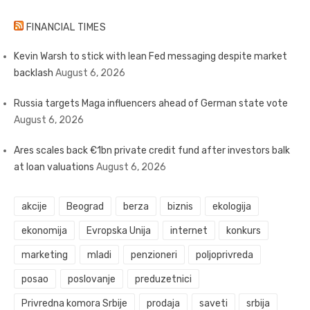
FINANCIAL TIMES
Kevin Warsh to stick with lean Fed messaging despite market
backlash
August 6, 2026
Russia targets Maga influencers ahead of German state vote
August 6, 2026
Ares scales back €1bn private credit fund after investors balk
at loan valuations
August 6, 2026
akcije
Beograd
berza
biznis
ekologija
ekonomija
Evropska Unija
internet
konkurs
marketing
mladi
penzioneri
poljoprivreda
posao
poslovanje
preduzetnici
Privredna komora Srbije
prodaja
saveti
srbija