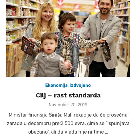
Ekonomija
,
Izdvojeno
Cilj – rast standarda
Posted
November 20, 2019
on
Ministar finansija Siniša Mali rekao je da će prosečna
zarada u decembru preći 500 evra, čime se “ispunjava
obećano”, ali da Vlada nije ni time …