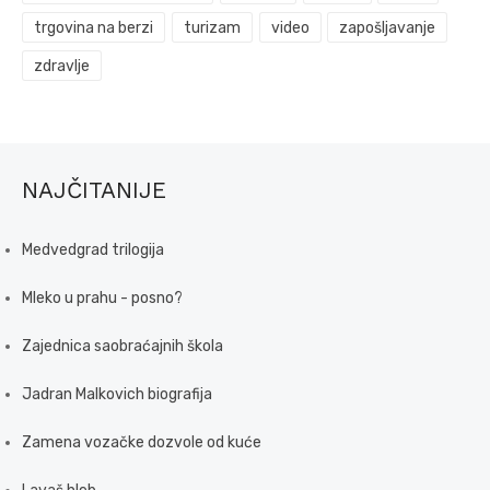
trgovina na berzi
turizam
video
zapošljavanje
zdravlje
NAJČITANIJE
Medvedgrad trilogija
Mleko u prahu - posno?
Zajednica saobraćajnih škola
Jadran Malkovich biografija
Zamena vozačke dozvole od kuće