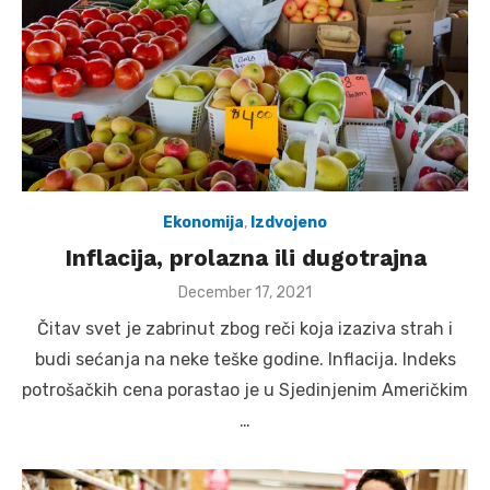
Ekonomija
,
Izdvojeno
Inflacija, prolazna ili dugotrajna
Posted
December 17, 2021
on
Čitav svet je zabrinut zbog reči koja izaziva strah i
budi sećanja na neke teške godine. Inflacija. Indeks
potrošačkih cena porastao je u Sjedinjenim Američkim
…