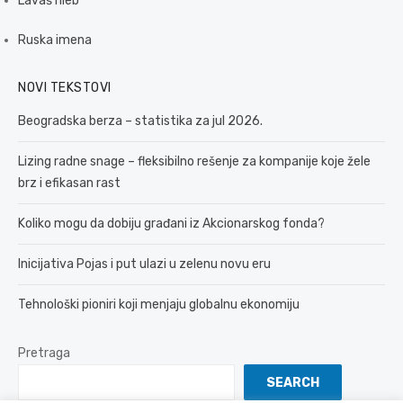
Lavaš hleb
Ruska imena
NOVI TEKSTOVI
Beogradska berza – statistika za jul 2026.
Lizing radne snage – fleksibilno rešenje za kompanije koje žele
brz i efikasan rast
Koliko mogu da dobiju građani iz Akcionarskog fonda?
Inicijativa Pojas i put ulazi u zelenu novu eru
Tehnološki pioniri koji menjaju globalnu ekonomiju
Pretraga
SEARCH