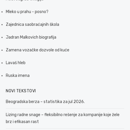
Mleko u prahu - posno?
Zajednica saobraćajnih škola
Jadran Malkovich biografija
Zamena vozačke dozvole od kuće
Lavaš hleb
Ruska imena
NOVI TEKSTOVI
Beogradska berza – statistika za jul 2026.
Lizing radne snage – fleksibilno rešenje za kompanije koje žele
brz i efikasan rast