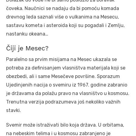
čoveka. Naučnici se nadaju da bi pomoću komada
drevnog leda saznali više o vulkanima na Mesecu,
sastavu kometa i asteroida koji su pogađali i Zemlju,
nastanku okeana…
Čiji je Mesec?
Paralelno sa prvim misijama na Mesec ukazala se
potreba za definisanjem vlasništva materijala koji se
obezbedi, ali i same Mesečeve površine. Sporazum
Ujedinjenih nacija o svemiru iz 1967. godine zabranio
je državama da polažu pravo na vlasništvo u kosmosu.
Trenutna verzija podrazumeva još nekoliko važnih
stavki.
Svemir može istraživati bilo koja država. U orbitama,
na nebeskim telima i u kosmosu zabranjeno je