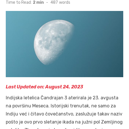
on
Time to Read:
2 min
-
487
words
Last Updated on: August 24, 2023
Indijska letelica Čandrajan 3 aterirala je 23. avgusta
na površinu Meseca. Istorijski trenutak, ne samo za
Indiju već i čitavo čovečanstvo, zaslužuje takav naziv
pošto je ovo prvo sletanje ikada na južni pol Zemljinog