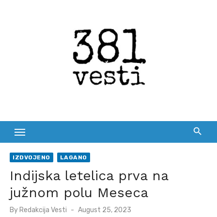
Skip
to
content
IZDVOJENO
LAGANO
Indijska letelica prva na
južnom polu Meseca
Posted
By
Redakcija Vesti
August 25, 2023