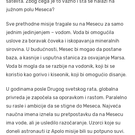
satelita. Zbog čega je to važno i šta se nalazi na
južnom polu Meseca?
Sve prethodne misije tragale su na Mesecu za samo
jednim jedinjenjem – vodom. Voda bi omogućila
uslove za boravak čoveka i iskopavanja mineralnih
sirovina. U budućnosti, Mesec bi mogao da postane
baza, a kasnije i usputna stanica za osvajanje Marsa.
Voda bi mogla da se razbije na vodonik, koji bi se
koristio kao gorivo i kiseonik, koji bi omogućio disanje.
U godinama posle Drugog svetskog rata, globalna
privreda je započela sa oporavkom i rastom. Paralelno
su rasle i ambicije da se stigne do Meseca. Najveća
naučna imena iznela su pretpostavku da na Mesecu
ima vode, ali je usledilo razočaranje. Uzorci koje su
doneli astronauti iz Apolo misije bili su potpuno suvi.