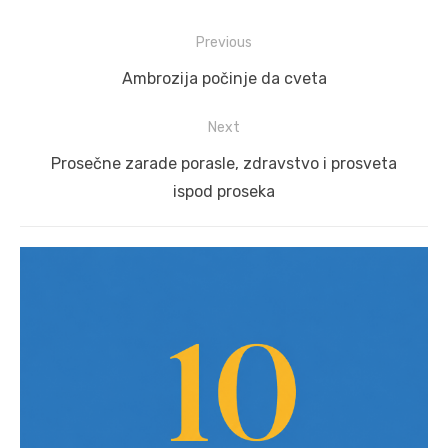
Post
Previous
navigation
Previous
Ambrozija počinje da cveta
post:
Next
Next
Prosečne zarade porasle, zdravstvo i prosveta
post:
ispod proseka