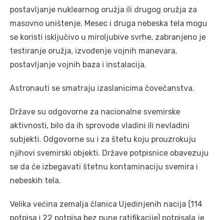
postavljanje nuklearnog oružja ili drugog oružja za
masovno uništenje. Mesec i druga nebeska tela mogu
se koristi isključivo u miroljubive svrhe, zabranjeno je
testiranje oružja, izvođenje vojnih manevara,
postavljanje vojnih baza i instalacija.
Astronauti se smatraju izaslanicima čovečanstva.
Države su odgovorne za nacionalne svemirske
aktivnosti, bilo da ih sprovode vladini ili nevladini
subjekti. Odgovorne su i za štetu koju prouzrokuju
njihovi svemirski objekti. Države potpisnice obavezuju
se da će izbegavati štetnu kontaminaciju svemira i
nebeskih tela.
Velika većina zemalja članica Ujedinjenih nacija (114
potpisa i 22 potpisa bez pune ratifikacije) potpisala je