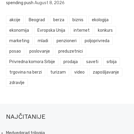
spending push
August 8, 2026
akcije
Beograd
berza
biznis
ekologija
ekonomija
Evropska Unija
internet
konkurs
marketing
mladi
penzioneri
poljoprivreda
posao
poslovanje
preduzetnici
Privredna komora Srbije
prodaja
saveti
srbija
trgovina na berzi
turizam
video
zapošljavanje
zdravlje
NAJČITANIJE
Medvedgrad trilogija