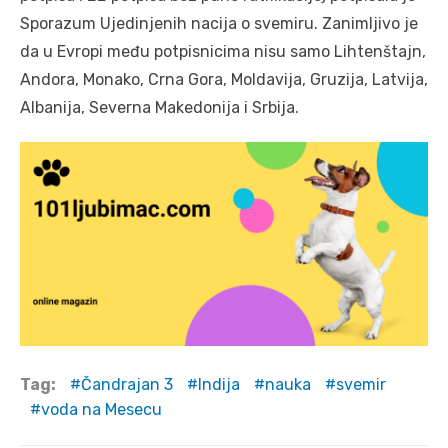
Sporazum Ujedinjenih nacija o svemiru. Zanimljivo je
da u Evropi među potpisnicima nisu samo Lihtenštajn,
Andora, Monako, Crna Gora, Moldavija, Gruzija, Latvija,
Albanija, Severna Makedonija i Srbija.
Tag:
Čandrajan 3
Indija
nauka
svemir
voda na Mesecu