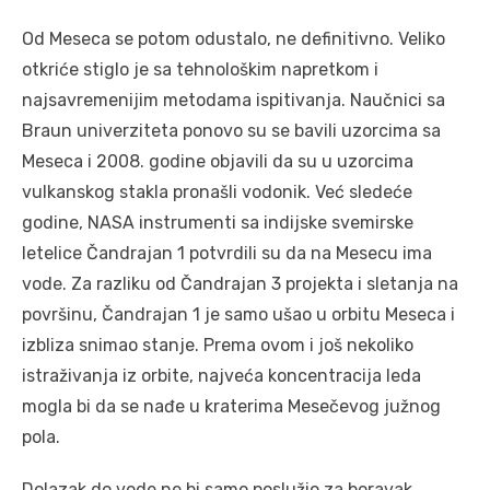
Od Meseca se potom odustalo, ne definitivno. Veliko
otkriće stiglo je sa tehnološkim napretkom i
najsavremenijim metodama ispitivanja. Naučnici sa
Braun univerziteta ponovo su se bavili uzorcima sa
Meseca i 2008. godine objavili da su u uzorcima
vulkanskog stakla pronašli vodonik. Već sledeće
godine, NASA instrumenti sa indijske svemirske
letelice Čandrajan 1 potvrdili su da na Mesecu ima
vode. Za razliku od Čandrajan 3 projekta i sletanja na
površinu, Čandrajan 1 je samo ušao u orbitu Meseca i
izbliza snimao stanje. Prema ovom i još nekoliko
istraživanja iz orbite, najveća koncentracija leda
mogla bi da se nađe u kraterima Mesečevog južnog
pola.
Dolazak do vode ne bi samo poslužio za boravak