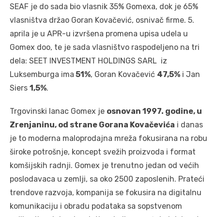
SEAF je do sada bio vlasnik 35% Gomexa, dok je 65%
vlasništva držao Goran Kovačević, osnivač firme. 5.
aprila je u APR-u izvršena promena upisa udela u
Gomex doo, te je sada vlasništvo raspodeljeno na tri
dela: SEET INVESTMENT HOLDINGS SARL iz
Luksemburga ima
51%
, Goran Kovačević
47,5%
i Jan
Siers
1,5%
.
Trgovinski lanac Gomex je
osnovan 1997. godine, u
Zrenjaninu, od strane Gorana Kovačevića
i danas
je to moderna maloprodajna mreža fokusirana na robu
široke potrošnje, koncept svežih proizvoda i format
komšijskih radnji. Gomex je trenutno jedan od većih
poslodavaca u zemlji, sa oko 2500 zaposlenih. Prateći
trendove razvoja, kompanija se fokusira na digitalnu
komunikaciju i obradu podataka sa sopstvenom