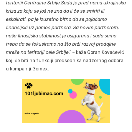
teritoriji Centralne Srbije.Sada je pred nama ukrajinska
kriza za koju se još ne zna da li će se smiriti ili
eskalirati, pa je izuzetno bitno da se pojačamo
finansijski uz pomoć partnera. Sa novim partnerom,
naša finasijska stabilnost je osigurana i sada samo
treba da se fokusiramo na što brži razvoj prodajne
mreže na teritoriji cele Srbije
.“ – kaže Goran Kovačević
koji će biti na funkciji predsednika nadzornog odbora
u kompaniji Gomex.