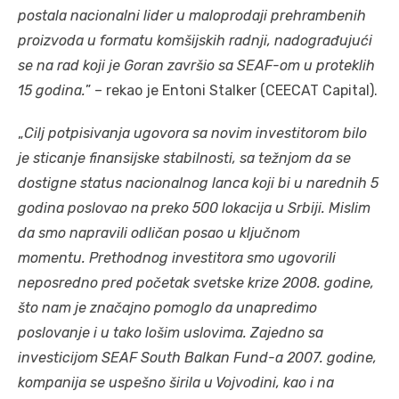
postala nacionalni lider u maloprodaji prehrambenih
proizvoda u formatu komšijskih radnji, nadograđujući
se na rad koji je Goran završio sa SEAF-om u proteklih
15 godina.
” – rekao je Entoni Stalker (CEECAT Capital).
„
Cilj potpisivanja ugovora sa novim investitorom bilo
je sticanje finansijske stabilnosti, sa težnjom da se
dostigne status nacionalnog lanca koji bi u narednih 5
godina poslovao na preko 500 lokacija u Srbiji. Mislim
da smo napravili odličan posao u ključnom
momentu. Prethodnog investitora smo ugovorili
neposredno pred početak svetske krize 2008. godine,
što nam je značajno pomoglo da unapredimo
poslovanje i u tako lošim uslovima. Zajedno sa
investicijom SEAF South Balkan Fund-a 2007. godine,
kompanija se uspešno širila u Vojvodini, kao i na