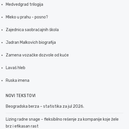
Medvedgrad trilogija
Mleko u prahu - posno?
Zajednica saobraćajnih škola
Jadran Malkovich biografija
Zamena vozačke dozvole od kuće
Lavaš hleb
Ruska imena
NOVI TEKSTOVI
Beogradska berza – statistika za jul 2026.
Lizing radne snage – fleksibilno rešenje za kompanije koje žele
brz i efikasan rast