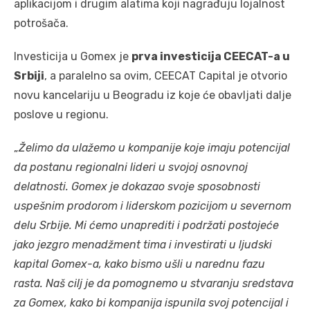
aplikacijom i drugim alatima koji nagrađuju lojalnost
potrošača.
Investicija u Gomex je
prva investicija CEECAT-a u
Srbiji
, a paralelno sa ovim, CEECAT Capital je otvorio
novu kancelariju u Beogradu iz koje će obavljati dalje
poslove u regionu.
„
Želimo da ulažemo u kompanije koje imaju potencijal
da postanu regionalni lideri u svojoj osnovnoj
delatnosti. Gomex je dokazao svoje sposobnosti
uspešnim prodorom i liderskom pozicijom u severnom
delu Srbije. Mi ćemo unaprediti i podržati postojeće
jako jezgro menadžment tima i investirati u ljudski
kapital Gomex-a, kako bismo ušli u narednu fazu
rasta. Naš cilj je da pomognemo u stvaranju sredstava
za Gomex, kako bi kompanija ispunila svoj potencijal i