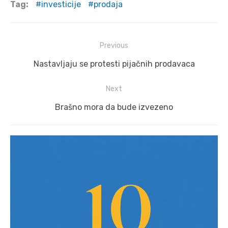
Tag:
investicije
prodaja
Post
Previous
navigation
Previous
Nastavljaju se protesti pijačnih prodavaca
post:
Next
Next
Brašno mora da bude izvezeno
post: