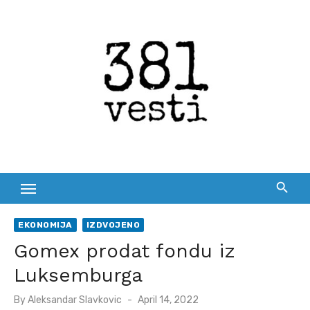
Skip
to
content
EKONOMIJA
IZDVOJENO
Gomex prodat fondu iz
Luksemburga
Posted
By
Aleksandar Slavkovic
April 14, 2022