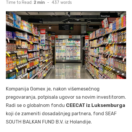
on
Time to Read:
2 min
-
437
words
Kompanija Gomex je, nakon višemesečnog
pregovaranja, potpisala ugovor sa novim investitorom.
Radi se o globalnom fondu
CEECAT iz Luksemburga
koji će zameniti dosadašnjeg partnera, fond SEAF
SOUTH BALKAN FUND B.V. iz Holandije.