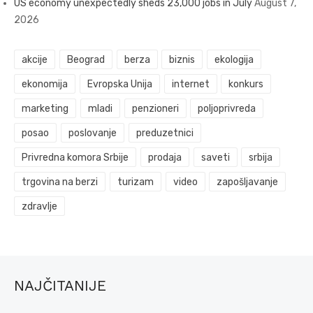
US economy unexpectedly sheds 23,000 jobs in July
August 7,
2026
akcije
Beograd
berza
biznis
ekologija
ekonomija
Evropska Unija
internet
konkurs
marketing
mladi
penzioneri
poljoprivreda
posao
poslovanje
preduzetnici
Privredna komora Srbije
prodaja
saveti
srbija
trgovina na berzi
turizam
video
zapošljavanje
zdravlje
NAJČITANIJE