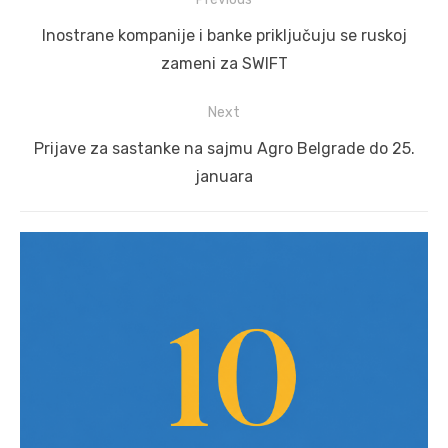
navigation
Previous
Inostrane kompanije i banke priključuju se ruskoj
post:
zameni za SWIFT
Next
Next
Prijave za sastanke na sajmu Agro Belgrade do 25.
post:
januara