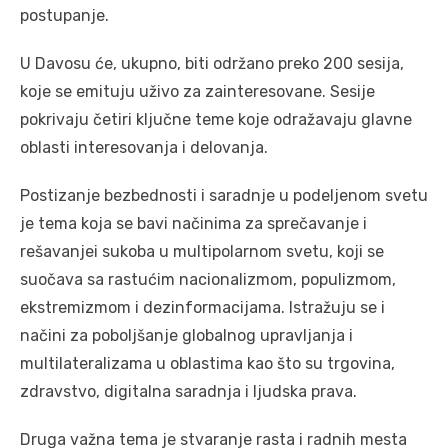
postupanje.
U Davosu će, ukupno, biti održano preko 200 sesija,
koje se emituju uživo za zainteresovane. Sesije
pokrivaju četiri ključne teme koje odražavaju glavne
oblasti interesovanja i delovanja.
Postizanje bezbednosti i saradnje u podeljenom svetu
je tema koja se bavi načinima za sprečavanje i
rešavanjei sukoba u multipolarnom svetu, koji se
suočava sa rastućim nacionalizmom, populizmom,
ekstremizmom i dezinformacijama. Istražuju se i
načini za poboljšanje globalnog upravljanja i
multilateralizama u oblastima kao što su trgovina,
zdravstvo, digitalna saradnja i ljudska prava.
Druga važna tema je stvaranje rasta i radnih mesta