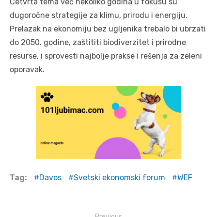
Četvrta tema već nekoliko godina u fokusu su
dugoročne strategije za klimu, prirodu i energiju.
Prelazak na ekonomiju bez ugljenika trebalo bi ubrzati
do 2050. godine, zaštititi biodiverzitet i prirodne
resurse, i sprovesti najbolje prakse i rešenja za zeleni
oporavak.
Tag:
Davos
Svetski ekonomski forum
WEF
Post
Previous