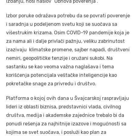
izdanju, nosi naslov “Obnova poverenja”.
Izbor poruke odražava potrebu da se povrati poverenje
i saradnja u podeljenom svetu koji se suočava sa
višestrukim krizama. Osim COVID-19 pandemije koja je
za nama ali i dalje privlači pažnju, veliku zabrinutost
izazivaju klimatske promene, sajber napadi, društveni
nemiri, geopolitičke tenzije i oružani sukobi. Na
sastanku se kao veoma važna naglašava i tema
korišćenja potencijala veštačke inteligencije kao
pokretačke snage za privredu i društvo.
Platforma o kojoj ovih dana u Švajcarskoj raspravljaju
lideri iz oblasti biznisa, predstavnici vlada, civilnog
društva, medija i akademske zajednice trebalo bi da
ponudi rešenja za najhitnije izazove i mogućnosti sa
kojima se svet suočava, i posluži kao plan za