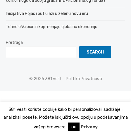
Koliko mogu da dobiju građani iz Akcionarskog fonda?
Inicijativa Pojas i put ulazi u zelenu novu eru
Tehnološki pioniri koji menjaju globalnu ekonomiju
Pretraga
SEARCH
© 2026 381 vesti
Politika Privatnosti
381 vesti koriste cookije kako bi personalizovali sadržaje i
analizirali posete. Možete isključiti ovu opciju u podešavanjima
vašeg browsera.
Privacy
OK