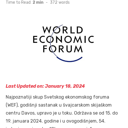
on
Time to Read:
2 min
-
372
words
Last Updated on: January 18, 2024
Najpoznatiji skup Svetskog ekonomskog foruma
(WEF), godišnji sastanak u švajcarskom skijaškom
centru Davos, upravo je u toku. Održava se od 15. do
19. januara 2024. godine i u ovogodišnjem, 54.