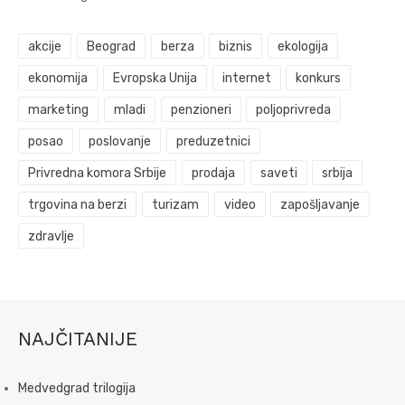
akcije
Beograd
berza
biznis
ekologija
ekonomija
Evropska Unija
internet
konkurs
marketing
mladi
penzioneri
poljoprivreda
posao
poslovanje
preduzetnici
Privredna komora Srbije
prodaja
saveti
srbija
trgovina na berzi
turizam
video
zapošljavanje
zdravlje
NAJČITANIJE
Medvedgrad trilogija