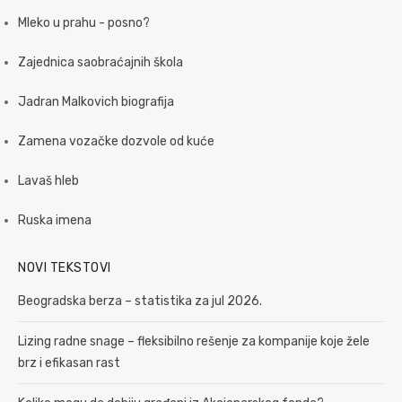
Mleko u prahu - posno?
Zajednica saobraćajnih škola
Jadran Malkovich biografija
Zamena vozačke dozvole od kuće
Lavaš hleb
Ruska imena
NOVI TEKSTOVI
Beogradska berza – statistika za jul 2026.
Lizing radne snage – fleksibilno rešenje za kompanije koje žele
brz i efikasan rast