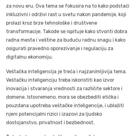
za novu eru. Ova tema se fokusira na to kako podstaći
inkluzivni i održivi rast u svetu nakon pandemije, koji
prolazi kroz brze tehnološke i društvene
transformacije. Takođe se ispituje kako stvoriti dobra
radna mesta i veštine za buduću radnu snagu i kako
osigurati pravedno oporezivanje i regulaciju za
digitalnu ekonomiju.
Veštačka inteligencija je treća i najzanimljivija tema.
Veštačku inteligenciju treba iskoristiti kao izvor
inovacija i stvaranja vrednosti za različite sektore i
domene. Istovremeno, mora se obezbediti etička i
pouzdana upotreba veštačke inteligencije, i ublažiti
njeni potencijalni rizici i izazovi za ljudsko
dostojanstvo, privatnost i bezbednost.