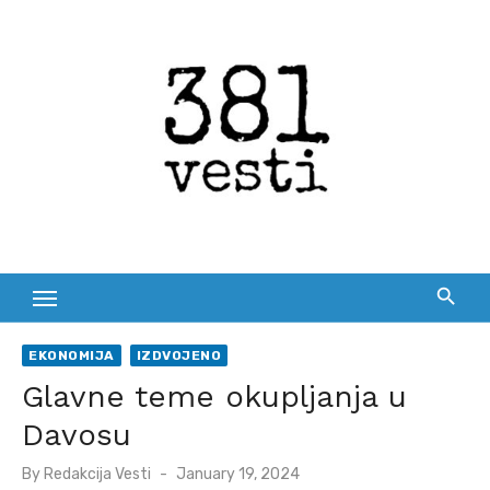
Skip
to
content
EKONOMIJA
IZDVOJENO
Glavne teme okupljanja u
Davosu
Posted
By
Redakcija Vesti
January 19, 2024