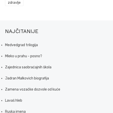
zdravlje
NAJČITANIJE
Medvedgrad trilogija
Mleko u prahu - posno?
Zajednica saobraćajnih škola
Jadran Malkovich biografija
Zamena vozačke dozvole od kuće
Lavaš hleb
Ruska imena