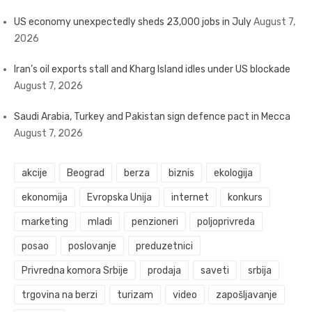
US economy unexpectedly sheds 23,000 jobs in July
August 7,
2026
Iran’s oil exports stall and Kharg Island idles under US blockade
August 7, 2026
Saudi Arabia, Turkey and Pakistan sign defence pact in Mecca
August 7, 2026
akcije
Beograd
berza
biznis
ekologija
ekonomija
Evropska Unija
internet
konkurs
marketing
mladi
penzioneri
poljoprivreda
posao
poslovanje
preduzetnici
Privredna komora Srbije
prodaja
saveti
srbija
trgovina na berzi
turizam
video
zapošljavanje