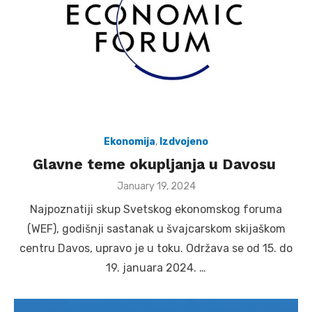
Ekonomija
,
Izdvojeno
Glavne teme okupljanja u Davosu
Posted
January 19, 2024
on
Najpoznatiji skup Svetskog ekonomskog foruma
(WEF), godišnji sastanak u švajcarskom skijaškom
centru Davos, upravo je u toku. Održava se od 15. do
19. januara 2024. …