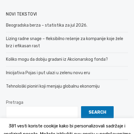
NOVI TEKSTOVI
Beogradska berza – statistika za jul 2026.
Lizing radne snage – fleksibilno rešenje za kompanije koje žele
brz i efikasan rast
Koliko mogu da dobiju građani iz Akcionarskog fonda?
Inicijativa Pojas i put ulazi u zelenu novu eru
Tehnološki pioniri koji menjaju globalnu ekonomiju
Pretraga
SEARCH
381 vesti koriste cookije kako bi personalizovali sadržaje i