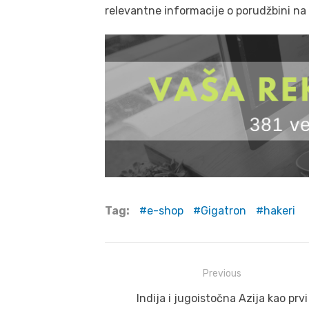
relevantne informacije o porudžbini na
Tag:
e-shop
Gigatron
hakeri
Post
Previous
navigation
Previous
Indija i jugoistočna Azija kao prvi