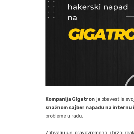
Kompanija Gigatron
je obavestila svo
snažnom sajber napadu na internu 
probleme u radu.
Zahvaljujući pravovremenoj i brzoj reak