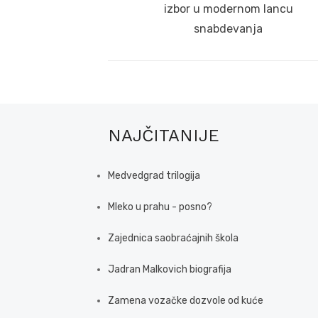
post:
izbor u modernom lancu
snabdevanja
NAJČITANIJE
Medvedgrad trilogija
Mleko u prahu - posno?
Zajednica saobraćajnih škola
Jadran Malkovich biografija
Zamena vozačke dozvole od kuće