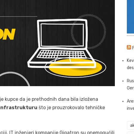
Kev
des
Rus
Ger
je kupce da je prethodnih dana bila izložena
Are
infrastrukturu
što je prouzrokovalo tehničke
inv
ak
ciji, IT inženjeri kompanije Gigatron su onemogućili