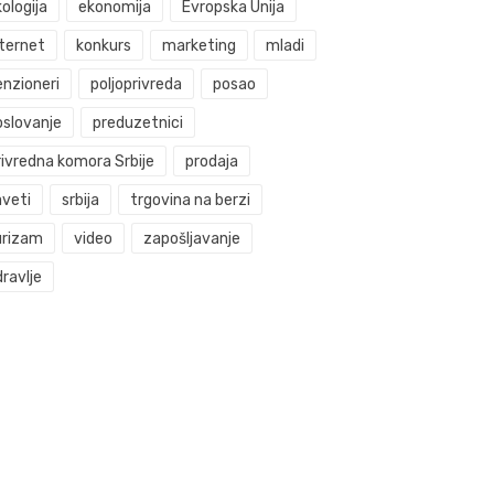
ologija
ekonomija
Evropska Unija
nternet
konkurs
marketing
mladi
enzioneri
poljoprivreda
posao
oslovanje
preduzetnici
rivredna komora Srbije
prodaja
aveti
srbija
trgovina na berzi
urizam
video
zapošljavanje
ravlje