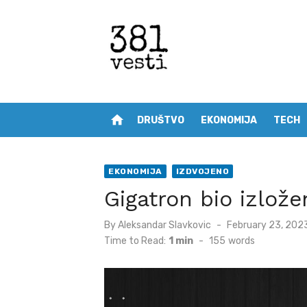
Skip
to
content
home
DRUŠTVO
EKONOMIJA
TECH
EKONOMIJA
IZDVOJENO
Gigatron bio izlož
Posted
By
Aleksandar Slavkovic
February 23, 202
on
Time to Read:
1 min
-
155
words