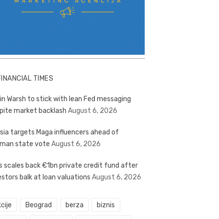
FINANCIAL TIMES
in Warsh to stick with lean Fed messaging
pite market backlash
August 6, 2026
sia targets Maga influencers ahead of
man state vote
August 6, 2026
s scales back €1bn private credit fund after
estors balk at loan valuations
August 6, 2026
cije
Beograd
berza
biznis