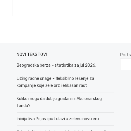
post:
NOVI TEKSTOVI
Pretr
Beogradska berza – statistika za jul 2026.
Lizing radne snage – fleksibilno rešenje za
kompanije koje žele brz i efikasan rast
Koliko mogu da dobiju građani iz Akcionarskog
fonda?
Inicijativa Pojas i put ulazi u zelenu novu eru