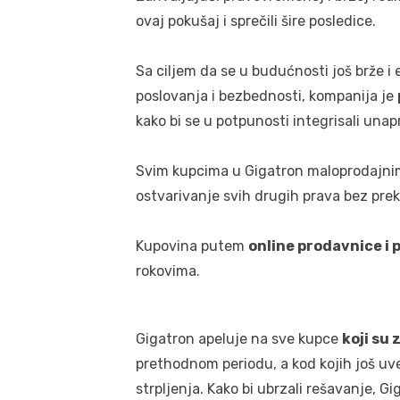
ovaj pokušaj i sprečili šire posledice.
Sa ciljem da se u budućnosti još brže i
poslovanja i bezbednosti, kompanija je
kako bi se u potpunosti integrisali unap
Svim kupcima u Gigatron maloprodajnim
ostvarivanje svih drugih prava bez prek
Kupovina putem
online prodavnice i
rokovima.
Gigatron apeluje na sve kupce
koji su
prethodnom periodu, a kod kojih još uve
strpljenja. Kako bi ubrzali rešavanje, 