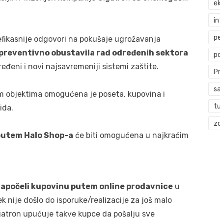
ek
i
p
 efikasnije odgovori na pokušaje ugrožavanja
preventivno obustavila rad određenih sektora
p
ređeni i novi najsavremeniji sistemi zaštite.
P
s
 objektima omogućena je poseta, kupovina i
t
ida.
zd
 putem Halo Shop-a
će biti omogućena u najkraćim
 započeli kupovinu putem online prodavnice
u
k nije došlo do isporuke/realizacije za još malo
Gigatron upućuje takve kupce da pošalju sve