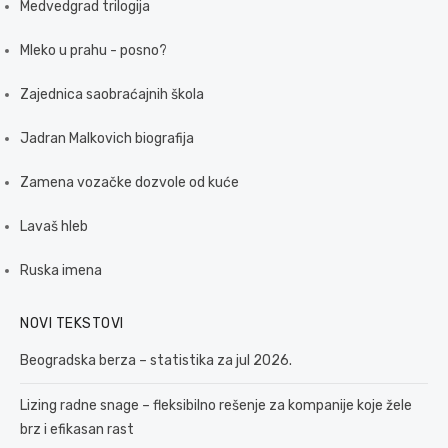
Medvedgrad trilogija
Mleko u prahu - posno?
Zajednica saobraćajnih škola
Jadran Malkovich biografija
Zamena vozačke dozvole od kuće
Lavaš hleb
Ruska imena
NOVI TEKSTOVI
Beogradska berza – statistika za jul 2026.
Lizing radne snage – fleksibilno rešenje za kompanije koje žele
brz i efikasan rast