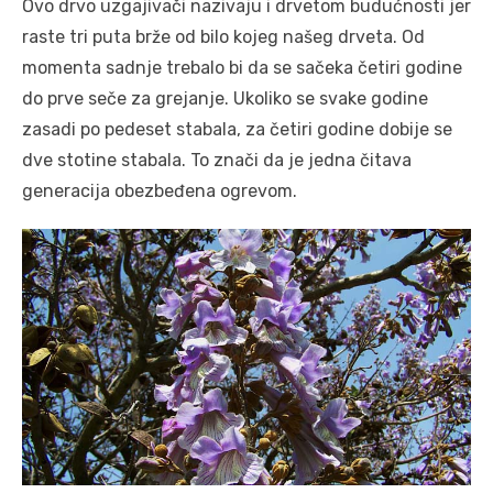
Ovo drvo uzgajivači nazivaju i drvetom budućnosti jer
raste tri puta brže od bilo kojeg našeg drveta. Od
momenta sadnje trebalo bi da se sačeka četiri godine
do prve seče za grejanje. Ukoliko se svake godine
zasadi po pedeset stabala, za četiri godine dobije se
dve stotine stabala. To znači da je jedna čitava
generacija obezbeđena ogrevom.