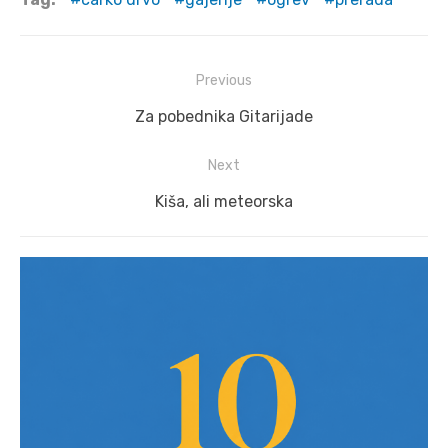
Post
Previous
navigation
Previous
Za pobednika Gitarijade
post:
Next
Next
Kiša, ali meteorska
post: