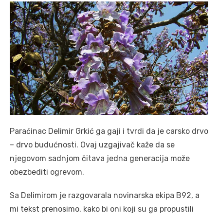
Paraćinac Delimir Grkić ga gaji i tvrdi da je carsko drvo
– drvo budućnosti. Ovaj uzgajivač kaže da se
njegovom sadnjom čitava jedna generacija može
obezbediti ogrevom.
Sa Delimirom je razgovarala novinarska ekipa B92, a
mi tekst prenosimo, kako bi oni koji su ga propustili