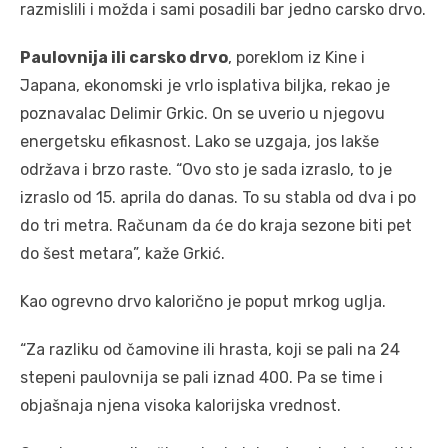
razmislili i možda i sami posadili bar jedno carsko drvo.
Paulovnija ili carsko drvo
, poreklom iz Kine i
Japana, ekonomski je vrlo isplativa biljka, rekao je
poznavalac Delimir Grkic. On se uverio u njegovu
energetsku efikasnost. Lako se uzgaja, jos lakše
održava i brzo raste. “Ovo sto je sada izraslo, to je
izraslo od 15. aprila do danas. To su stabla od dva i po
do tri metra. Računam da će do kraja sezone biti pet
do šest metara”, kaže Grkić.
Kao ogrevno drvo kalorično je poput mrkog uglja.
“Za razliku od čamovine ili hrasta, koji se pali na 24
stepeni paulovnija se pali iznad 400. Pa se time i
objašnaja njena visoka kalorijska vrednost.