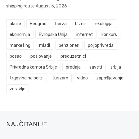
shipping route
August 5, 2026
akcije
Beograd
berza
biznis
ekologija
ekonomija
Evropska Unija
internet
konkurs
marketing
mladi
penzioneri
poljoprivreda
posao
poslovanje
preduzetnici
Privredna komora Srbije
prodaja
saveti
srbija
trgovina na berzi
turizam
video
zapošljavanje
zdravlje
NAJČITANIJE