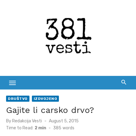
Skip
to
content
DRUŠTVO
IZDVOJENO
Gajite li carsko drvo?
Posted
By
Redakcija Vesti
August 5, 2015
on
Time to Read:
2 min
-
385
words