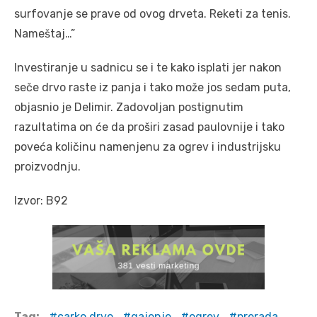
surfovanje se prave od ovog drveta. Reketi za tenis.
Nameštaj…”
Investiranje u sadnicu se i te kako isplati jer nakon
seče drvo raste iz panja i tako može jos sedam puta,
objasnio je Delimir. Zadovoljan postignutim
razultatima on će da proširi zasad paulovnije i tako
poveća količinu namenjenu za ogrev i industrijsku
proizvodnju.
Izvor: B92
Tag:
carko drvo
gajenje
ogrev
prerada