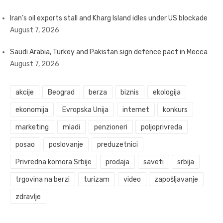
Iran’s oil exports stall and Kharg Island idles under US blockade
August 7, 2026
Saudi Arabia, Turkey and Pakistan sign defence pact in Mecca
August 7, 2026
akcije
Beograd
berza
biznis
ekologija
ekonomija
Evropska Unija
internet
konkurs
marketing
mladi
penzioneri
poljoprivreda
posao
poslovanje
preduzetnici
Privredna komora Srbije
prodaja
saveti
srbija
trgovina na berzi
turizam
video
zapošljavanje
zdravlje