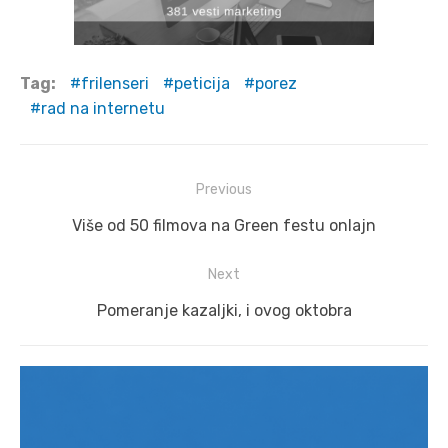
Tag:
frilenseri
peticija
porez
rad na internetu
Post
Previous
navigation
Previous
Više od 50 filmova na Green festu onlajn
post:
Next
Next
Pomeranje kazaljki, i ovog oktobra
post: