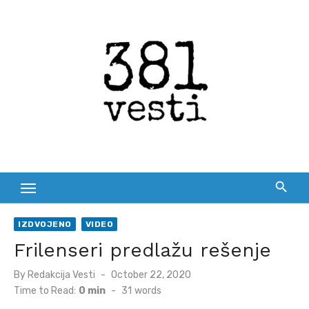
Skip
to
content
IZDVOJENO
VIDEO
Frilenseri predlažu rešenje
Posted
By
Redakcija Vesti
October 22, 2020
on
Time to Read:
0 min
-
31
words