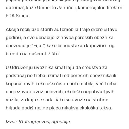
datuma”, kaže Umberto Janućeli, komercijalni direktor
FCA Srbija.
Akcija reciklaže starih automobila traje skoro čitavu
godinu, a sve donacije iz novca poreskih obeznika
obezedio je “Fijat”, kako bi podstakao kupovinu tog
brenda na našem tržištu.
U Udruženju uvoznika smatraju da sredstva za
podsticaj ne treba uzimati od poreskih obevznika ili
kupaca novih i ekološki čistih automobila, već treba
oporezovati uvoz polovnih, ekološki neprihvatljivih
vozila, za koja se sada, iako se uvoze na stotine
hiljada godišnje, ne plaća nikakva ekološka taksa.
Izvor: RT Kragujevac, agencije