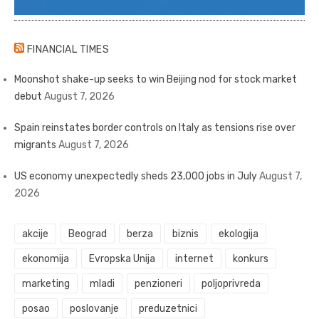
FINANCIAL TIMES
Moonshot shake-up seeks to win Beijing nod for stock market
debut
August 7, 2026
Spain reinstates border controls on Italy as tensions rise over
migrants
August 7, 2026
US economy unexpectedly sheds 23,000 jobs in July
August 7,
2026
akcije
Beograd
berza
biznis
ekologija
ekonomija
Evropska Unija
internet
konkurs
marketing
mladi
penzioneri
poljoprivreda
posao
poslovanje
preduzetnici