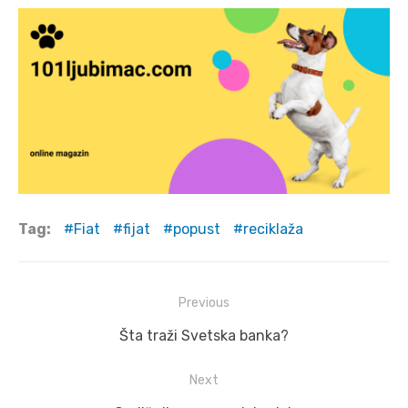
Tag:
Fiat
fijat
popust
reciklaža
Post
Previous
navigation
Previous
Šta traži Svetska banka?
post:
Next