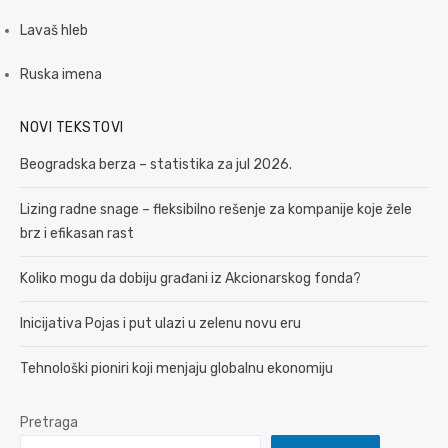
Lavaš hleb
Ruska imena
NOVI TEKSTOVI
Beogradska berza – statistika za jul 2026.
Lizing radne snage – fleksibilno rešenje za kompanije koje žele
brz i efikasan rast
Koliko mogu da dobiju građani iz Akcionarskog fonda?
Inicijativa Pojas i put ulazi u zelenu novu eru
Tehnološki pioniri koji menjaju globalnu ekonomiju
Pretraga