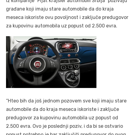
Iz kompanije “Fijat Krajsler automobili Srbija” pozivaju
građane koji imaju stare automobile da do kraja
meseca iskoriste ovu povoljnost i zaključe predugovor
za kupovinu automobila uz popust od 2.500 evra.
“Hteo bih da još jednom pozovem sve koji imaju stare
automobile da do kraja meseca iskoriste i zaključe
predugovor za kupovinu automobila uz popust od
2.500 evra. Ovo je poslednji poziv, i da bi se ostvario
popust potrebno je bar zaključiti predugovor do ovog