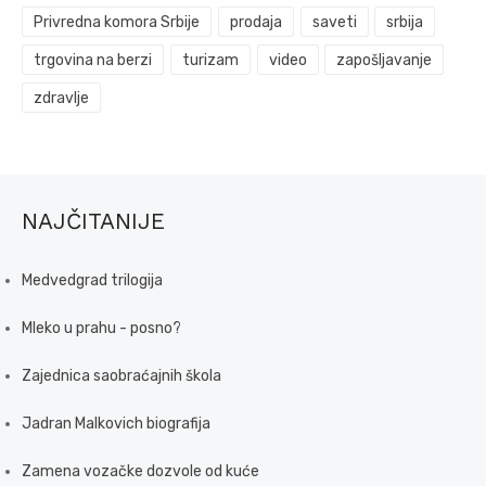
Privredna komora Srbije
prodaja
saveti
srbija
trgovina na berzi
turizam
video
zapošljavanje
zdravlje
NAJČITANIJE
Medvedgrad trilogija
Mleko u prahu - posno?
Zajednica saobraćajnih škola
Jadran Malkovich biografija
Zamena vozačke dozvole od kuće