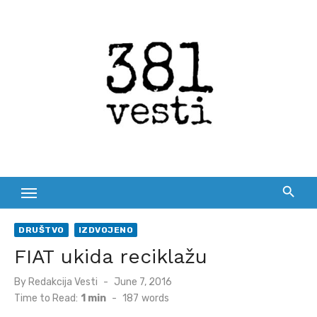
Skip
to
content
DRUŠTVO
IZDVOJENO
FIAT ukida reciklažu
Posted
By
Redakcija Vesti
June 7, 2016
on
Time to Read:
1 min
-
187
words