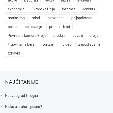
akcije
Beograd
berza
biznis
ekologija
ekonomija
Evropska Unija
internet
konkurs
marketing
mladi
penzioneri
poljoprivreda
posao
poslovanje
preduzetnici
Privredna komora Srbije
prodaja
saveti
srbija
trgovina na berzi
turizam
video
zapošljavanje
zdravlje
NAJČITANIJE
Medvedgrad trilogija
Mleko u prahu - posno?