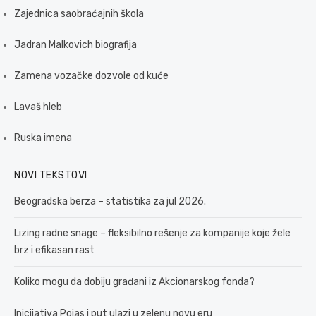
Zajednica saobraćajnih škola
Jadran Malkovich biografija
Zamena vozačke dozvole od kuće
Lavaš hleb
Ruska imena
NOVI TEKSTOVI
Beogradska berza – statistika za jul 2026.
Lizing radne snage – fleksibilno rešenje za kompanije koje žele
brz i efikasan rast
Koliko mogu da dobiju građani iz Akcionarskog fonda?
Inicijativa Pojas i put ulazi u zelenu novu eru