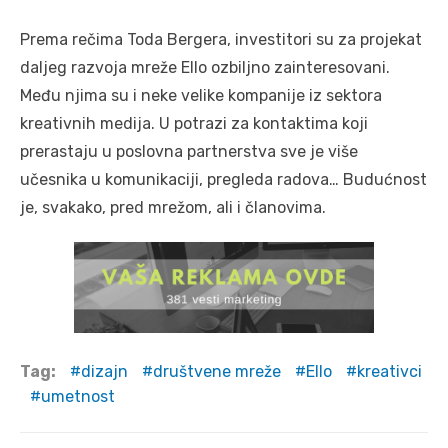
Prema rečima Toda Bergera, investitori su za projekat
daljeg razvoja mreže Ello ozbiljno zainteresovani.
Među njima su i neke velike kompanije iz sektora
kreativnih medija. U potrazi za kontaktima koji
prerastaju u poslovna partnerstva sve je više
učesnika u komunikaciji, pregleda radova… Budućnost
je, svakako, pred mrežom, ali i članovima.
Tag:
dizajn
društvene mreže
Ello
kreativci
umetnost