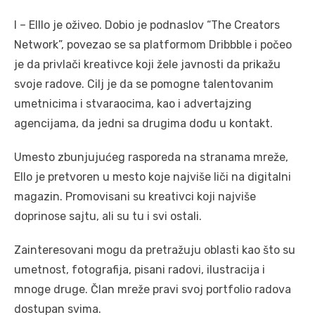
I – Elllo je oživeo. Dobio je podnaslov “The Creators
Network”, povezao se sa platformom Dribbble i počeo
je da privlači kreativce koji žele javnosti da prikažu
svoje radove. Cilj je da se pomogne talentovanim
umetnicima i stvaraocima, kao i advertajzing
agencijama, da jedni sa drugima dođu u kontakt.
Umesto zbunjujućeg rasporeda na stranama mreže,
Ello je pretvoren u mesto koje najviše liči na digitalni
magazin. Promovisani su kreativci koji najviše
doprinose sajtu, ali su tu i svi ostali.
Zainteresovani mogu da pretražuju oblasti kao što su
umetnost, fotografija, pisani radovi, ilustracija i
mnoge druge. Član mreže pravi svoj portfolio radova
dostupan svima.