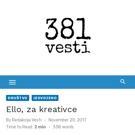
Skip
to
content
DRUŠTVO
IZDVOJENO
Ello, za kreativce
Posted
By
Redakcija Vesti
November 20, 2017
on
Time to Read:
2 min
-
338
words