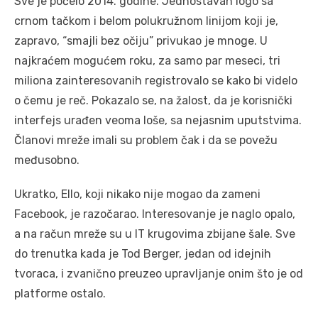
Sve je počelo 2014. godine. Jednostavan logo sa
crnom tačkom i belom polukružnom linijom koji je,
zapravo, “smajli bez očiju” privukao je mnoge. U
najkraćem mogućem roku, za samo par meseci, tri
miliona zainteresovanih registrovalo se kako bi videlo
o čemu je reč. Pokazalo se, na žalost, da je korisnički
interfejs urađen veoma loše, sa nejasnim uputstvima.
Članovi mreže imali su problem čak i da se povežu
međusobno.
Ukratko, Ello, koji nikako nije mogao da zameni
Facebook, je razočarao. Interesovanje je naglo opalo,
a na račun mreže su u IT krugovima zbijane šale. Sve
do trenutka kada je Tod Berger, jedan od idejnih
tvoraca, i zvanično preuzeo upravljanje onim što je od
platforme ostalo.