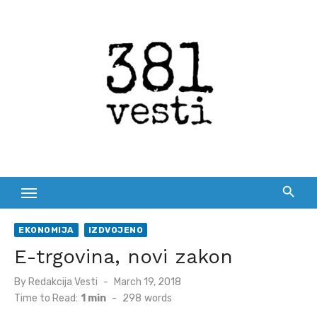
Skip
to
content
EKONOMIJA
IZDVOJENO
E-trgovina, novi zakon
Posted
By
Redakcija Vesti
March 19, 2018
on
Time to Read:
1 min
-
298
words