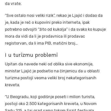
da vrate.
“Sve ostalo nosi veliki rizik”, rekao je Ljajić i dodao da
je, kada je reč o kupovini preko interneta, ipak
potrebno odvojiti “žito od kukolja” i da svako ko kupuje
mora da vidi da li je prodavnica ili prodavac
registorvan, da li ima PIB, matični broj…
I u turizmu problemi
Upitan da navede neki od oblika sive ekonomije,
ministar Ljajić je podsetio na činjenicu da u oblasti
turizma postoji veoma veliki broj nekategorisanih
kreveta.
“U Beogradu, koji godišnje poseti i milion turista,
postoji oko 2.500 kategorisanih kreveta, u Novom
Sadu 215, a taj grad samo tokom Egzit festivala