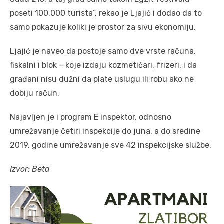
poseti 100.000 turista”, rekao je Ljajić i dodao da to
samo pokazuje koliki je prostor za sivu ekonomiju.
Ljajić je naveo da postoje samo dve vrste računa,
fiskalni i blok – koje izdaju kozmetičari, frizeri, i da
građani nisu dužni da plate uslugu ili robu ako ne
dobiju račun.
Najavljen je i program E inspektor, odnosno
umrežavanje četiri inspekcije do juna, a do sredine
2019. godine umrežavanje sve 42 inspekcijske službe.
Izvor: Beta