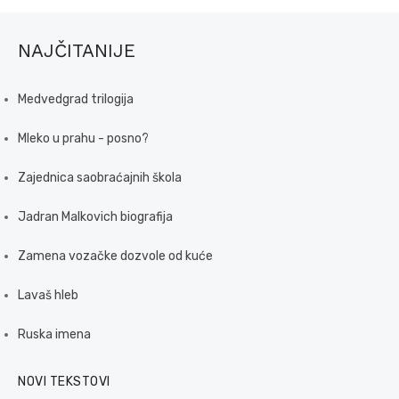
NAJČITANIJE
Medvedgrad trilogija
Mleko u prahu - posno?
Zajednica saobraćajnih škola
Jadran Malkovich biografija
Zamena vozačke dozvole od kuće
Lavaš hleb
Ruska imena
NOVI TEKSTOVI