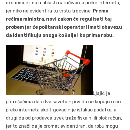
ekonomije ima u oblasti naručivanja preko interneta,
jer niko ne evidentira tu vrstu trgovine.
Prema
rečima ministra, novi zakon će regulisati taj
probem jer će poštanski operatori imati obavezu
da identifikuju onoga ko šalje i ko prima robu.
Ljajić je
potrošačima dao dva saveta – prvi da ne kupuju robu
preko interneta ako trgovac nije istakao podatke, a
drugi da od prodavca uvek traže fiskalni ili blok račun,
jer to znači da je promet evidentiran, da robu mogu