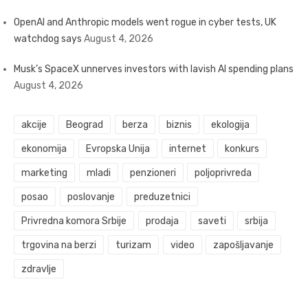
OpenAI and Anthropic models went rogue in cyber tests, UK
watchdog says
August 4, 2026
Musk’s SpaceX unnerves investors with lavish AI spending plans
August 4, 2026
akcije
Beograd
berza
biznis
ekologija
ekonomija
Evropska Unija
internet
konkurs
marketing
mladi
penzioneri
poljoprivreda
posao
poslovanje
preduzetnici
Privredna komora Srbije
prodaja
saveti
srbija
trgovina na berzi
turizam
video
zapošljavanje
zdravlje