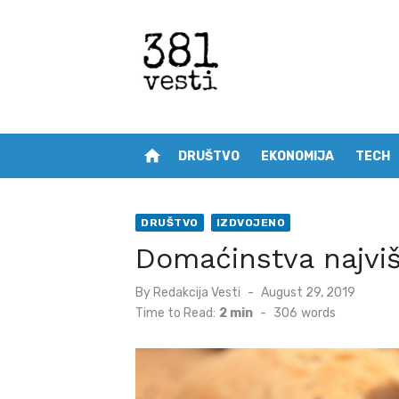
Skip
to
content
home
DRUŠTVO
EKONOMIJA
TECH
DRUŠTVO
IZDVOJENO
Domaćinstva najviš
Posted
By
Redakcija Vesti
August 29, 2019
on
Time to Read:
2 min
-
306
words