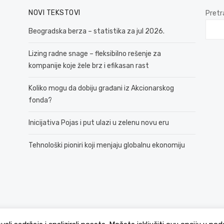
NOVI TEKSTOVI
Pretr
Beogradska berza – statistika za jul 2026.
Lizing radne snage – fleksibilno rešenje za
kompanije koje žele brz i efikasan rast
Koliko mogu da dobiju građani iz Akcionarskog
fonda?
Inicijativa Pojas i put ulazi u zelenu novu eru
Tehnološki pioniri koji menjaju globalnu ekonomiju
© 2026 381 vesti
Politika Privatnosti