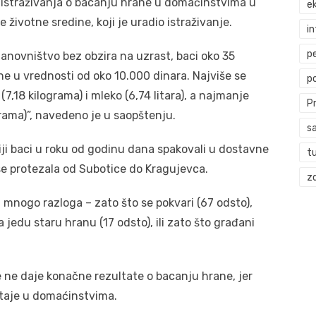
 istraživanja o bacanju hrane u domaćinstvima u
ek
 životne sredine, koji je uradio istraživanje.
i
p
anovništvo bez obzira na uzrast, baci oko 35
e u vrednosti od oko 10.000 dinara. Najviše se
p
7,18 kilograma) i mleko (6,74 litara), a najmanje
P
grama)”, navedeno je u saopštenju.
s
biji baci u roku od godinu dana spakovali u dostavne
t
 se protezala od Subotice do Kragujevca.
zd
z mnogo razloga – zato što se pokvari (67 odsto),
jedu staru hranu (17 odsto), ili zato što građani
e ne daje konačne rezultate o bacanju hrane, jer
staje u domaćinstvima.