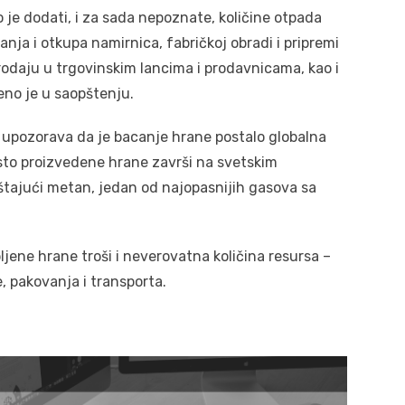
no je dodati, i za sada nepoznate, količine otpada
nja i otkupa namirnica, fabričkoj obradi i pripremi
prodaju u trgovinskim lancima i prodavnicama, kao i
eno je u saopštenju.
 upozorava da je bacanje hrane postalo globalna
dsto proizvedene hrane završi na svetskim
uštajući metan, jedan od najopasnijih gasova sa
jene hrane troši i neverovatna količina resursa –
, pakovanja i transporta.