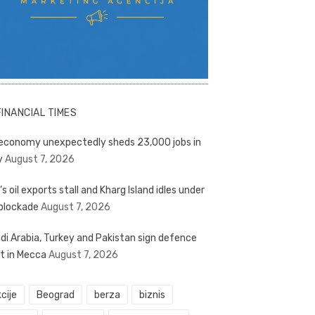
FINANCIAL TIMES
economy unexpectedly sheds 23,000 jobs in
y
August 7, 2026
’s oil exports stall and Kharg Island idles under
blockade
August 7, 2026
di Arabia, Turkey and Pakistan sign defence
t in Mecca
August 7, 2026
cije
Beograd
berza
biznis