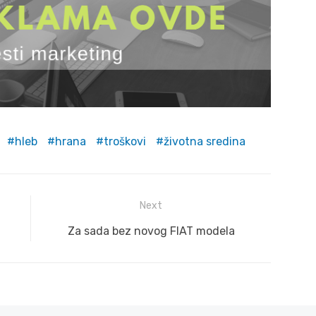
hleb
hrana
troškovi
životna sredina
Next
Next
Za sada bez novog FIAT modela
post: