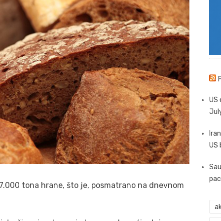
US 
Jul
Iran
US 
Sau
pac
47.000 tona hrane, što je, posmatrano na dnevnom
ak