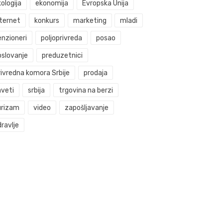
ologija
ekonomija
Evropska Unija
nternet
konkurs
marketing
mladi
enzioneri
poljoprivreda
posao
oslovanje
preduzetnici
rivredna komora Srbije
prodaja
aveti
srbija
trgovina na berzi
urizam
video
zapošljavanje
ravlje