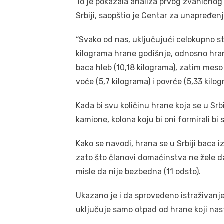
To je pokazala analiza prvog zvaničnog
Srbiji, saopštio je Centar za unapređenje
“Svako od nas, uključujući celokupno st
kilograma hrane godišnje, odnosno hran
baca hleb (10,18 kilograma), zatim meso (
voće (5,7 kilograma) i povrće (5,33 kilo
Kada bi svu količinu hrane koja se u Sr
kamione, kolona koju bi oni formirali bi
Kako se navodi, hrana se u Srbiji baca i
zato što članovi domaćinstva ne žele da 
misle da nije bezbedna (11 odsto).
Ukazano je i da sprovedeno istraživanj
uključuje samo otpad od hrane koji na