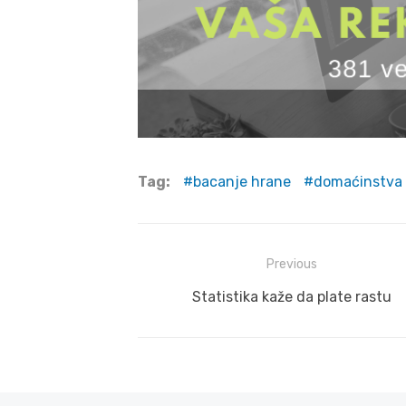
Tag:
bacanje hrane
domaćinstva
Post
Previous
navigation
Previous
Statistika kaže da plate rastu
post: