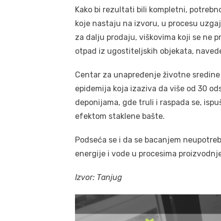
Kako bi rezultati bili kompletni, potreb
koje nastaju na izvoru, u procesu uzgaja
za dalju prodaju, viškovima koji se ne 
otpad iz ugostiteljskih objekata, naved
Centar za unapređenje životne sredine
epidemija koja izaziva da više od 30 o
deponijama, gde truli i raspada se, isp
efektom staklene bašte.
Podseća se i da se bacanjem neupotrebl
energije i vode u procesima proizvodnje
Izvor: Tanjug