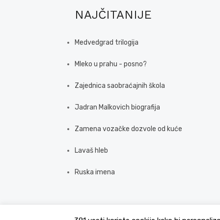
NAJČITANIJE
Medvedgrad trilogija
Mleko u prahu - posno?
Zajednica saobraćajnih škola
Jadran Malkovich biografija
Zamena vozačke dozvole od kuće
Lavaš hleb
Ruska imena