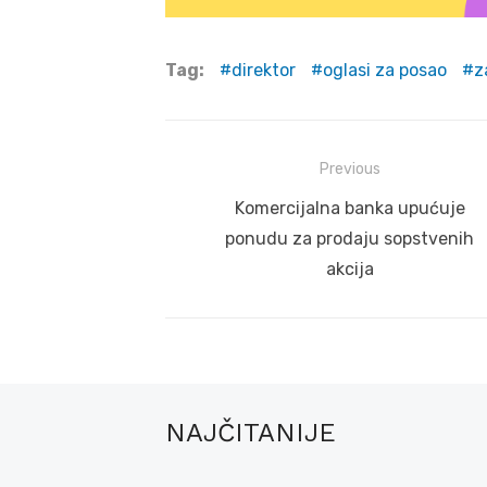
Tag:
direktor
oglasi za posao
z
Post
Previous
navigation
Previous
Komercijalna banka upućuje
post:
ponudu za prodaju sopstvenih
akcija
NAJČITANIJE