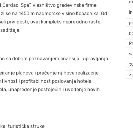
ek
 Čardaci Spa”, vlasništvo građevinske firme
i
lazi se na 1450 m nadmorske visine Kopaonika. Od
li prvi gosti, ovaj kompleks neprekidno raste,
p
 sadržaje.
p
P
s
ac sa dobrim poznavanjem finansija i upravljanja.
t
eiranje planova i praćenje njihove realizacije
zd
ivnost i profitabilnost poslovanja hotela
ela, unapređenje postojećih i uvođenje novih
e, turističke struke