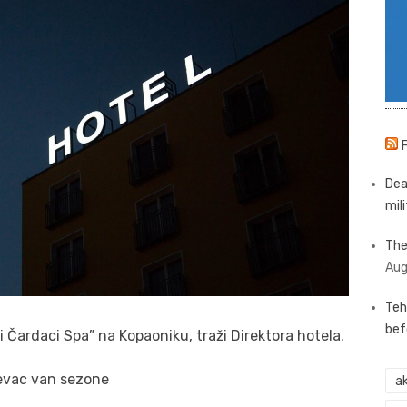
Dea
mili
The
Aug
Teh
bef
 Čardaci Spa” na Kopaoniku, traži Direktora hotela.
jevac van sezone
ak