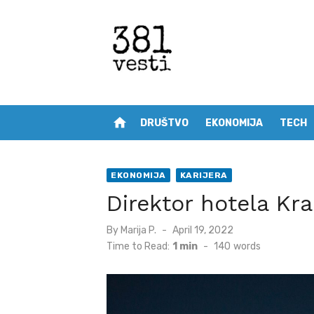
Skip
to
content
home
DRUŠTVO
EKONOMIJA
TECH
EKONOMIJA
KARIJERA
Direktor hotela Kra
Posted
By
Marija P.
April 19, 2022
on
Time to Read:
1 min
-
140
words