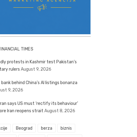
FINANCIAL TIMES
dly protests in Kashmir test Pakistan’s
tary rulers
August 9, 2026
 bank behind China’s AI listings bonanza
ust 9, 2026
ran says US must ‘rectify its behaviour’
ore Iran reopens strait
August 8, 2026
cije
Beograd
berza
biznis