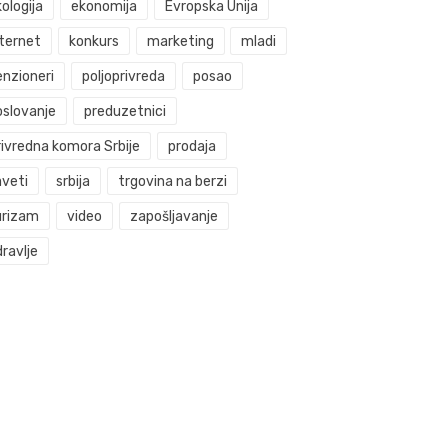
ologija
ekonomija
Evropska Unija
nternet
konkurs
marketing
mladi
enzioneri
poljoprivreda
posao
oslovanje
preduzetnici
rivredna komora Srbije
prodaja
aveti
srbija
trgovina na berzi
urizam
video
zapošljavanje
ravlje