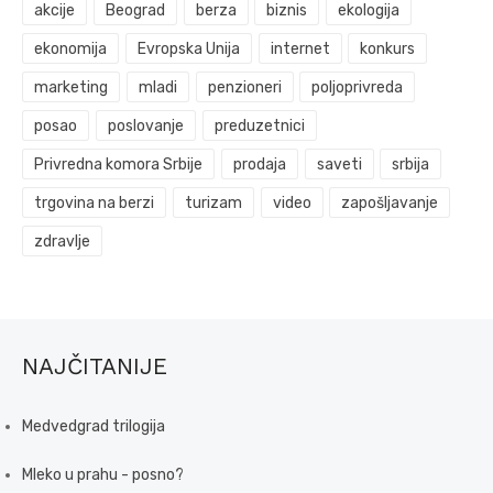
akcije
Beograd
berza
biznis
ekologija
ekonomija
Evropska Unija
internet
konkurs
marketing
mladi
penzioneri
poljoprivreda
posao
poslovanje
preduzetnici
Privredna komora Srbije
prodaja
saveti
srbija
trgovina na berzi
turizam
video
zapošljavanje
zdravlje
NAJČITANIJE
Medvedgrad trilogija
Mleko u prahu - posno?