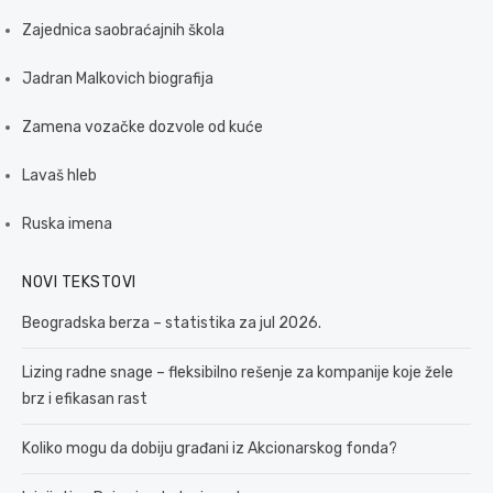
Zajednica saobraćajnih škola
Jadran Malkovich biografija
Zamena vozačke dozvole od kuće
Lavaš hleb
Ruska imena
NOVI TEKSTOVI
Beogradska berza – statistika za jul 2026.
Lizing radne snage – fleksibilno rešenje za kompanije koje žele
brz i efikasan rast
Koliko mogu da dobiju građani iz Akcionarskog fonda?