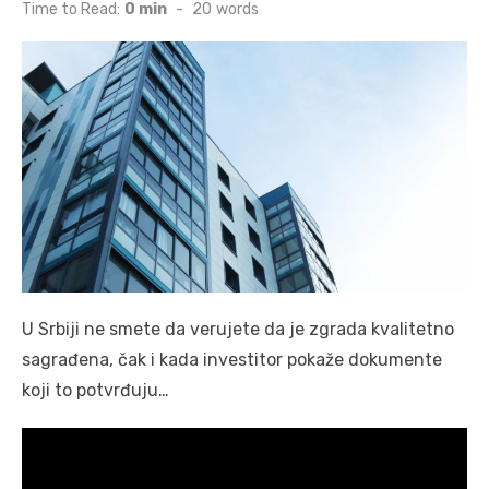
on
Time to Read:
0 min
-
20
words
U Srbiji ne smete da verujete da je zgrada kvalitetno
sagrađena, čak i kada investitor pokaže dokumente
koji to potvrđuju…