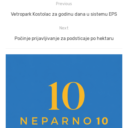
Post
Previous
navigation
Previous
Vetropark Kostolac za godinu dana u sistemu EPS
post:
Next
Next
Počinje prijavljivanje za podsticaje po hektaru
post: