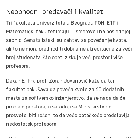
Neophodni predavači i kvalitet
Tri fakulteta Univerziteta u Beogradu FON, ETF i
Matematički fakultet imaju IT smerove i na poslednjoj
sednici Senata istakli su zahtev za povećanje kvota,
ali tome mora predhoditi dobijanje akreditacije za veći
broj studenata, što opet iziskuje veći prostor i više
profesora.
Dekan ETF-a prof. Zoran Jovanović kaže da taj
fakultet pokušava da poveća kvote za 60 dodatnih
mesta za softversko inženjerstvo, da se nada da će
problem prostora, u saradnji sa Ministarstvom
prosvete, biti rešen, te da veće poteškoće predstavlja
nedostatak profesora.