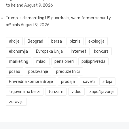
to Ireland
August 9, 2026
Trump is dismantling US guardrails, warn former security
officials
August 9, 2026
akcije
Beograd
berza
biznis
ekologija
ekonomija
Evropska Unija
internet
konkurs
marketing
mladi
penzioneri
poljoprivreda
posao
poslovanje
preduzetnici
Privredna komora Srbije
prodaja
saveti
srbija
trgovina na berzi
turizam
video
zapošljavanje
zdravlje