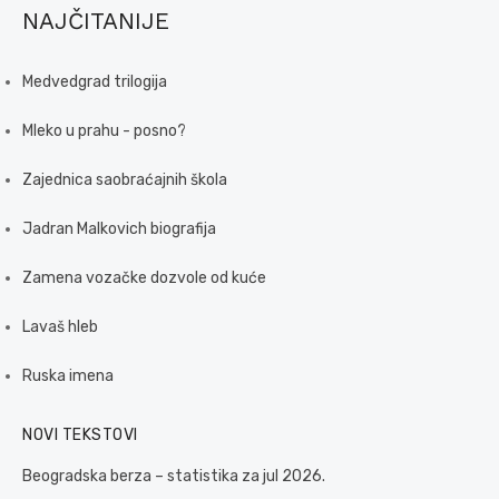
NAJČITANIJE
Medvedgrad trilogija
Mleko u prahu - posno?
Zajednica saobraćajnih škola
Jadran Malkovich biografija
Zamena vozačke dozvole od kuće
Lavaš hleb
Ruska imena
NOVI TEKSTOVI
Beogradska berza – statistika za jul 2026.