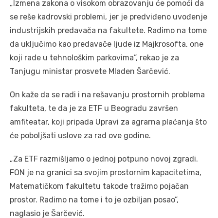
„Izmena zakona o visokom obrazovanju će pomoći da
se reše kadrovski problemi, jer je predviđeno uvođenje
industrijskih predavača na fakultete. Radimo na tome
da uključimo kao predavače ljude iz Majkrosofta, one
koji rade u tehnološkim parkovima”, rekao je za
Tanjugu ministar prosvete Mladen Šarčević.
On kaže da se radi i na rešavanju prostornih problema
fakulteta, te da je za ETF u Beogradu završen
amfiteatar, koji pripada Upravi za agrarna plaćanja što
će poboljšati uslove za rad ove godine.
„Za ETF razmišljamo o jednoj potpuno novoj zgradi.
FON je na granici sa svojim prostornim kapacitetima,
Matematičkom fakultetu takođe tražimo pojačan
prostor. Radimo na tome i to je ozbiljan posao”,
naglasio je Šarčević.