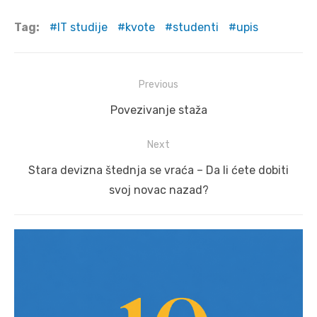
Tag:
IT studije
kvote
studenti
upis
Post
Previous
navigation
Previous
Povezivanje staža
post:
Next
Next
Stara devizna štednja se vraća – Da li ćete dobiti
post:
svoj novac nazad?