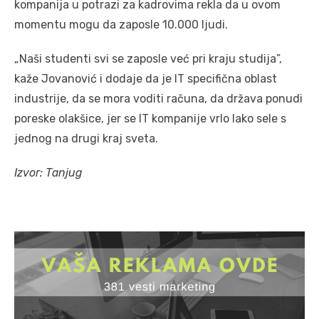
kompanija u potrazi za kadrovima rekla da u ovom
momentu mogu da zaposle 10.000 ljudi.
„Naši studenti svi se zaposle već pri kraju studija”,
kaže Jovanović i dodaje da je IT specifična oblast
industrije, da se mora voditi računa, da država ponudi
poreske olakšice, jer se IT kompanije vrlo lako sele s
jednog na drugi kraj sveta.
Izvor: Tanjug