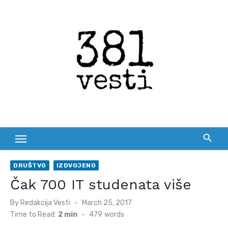
Skip
to
content
DRUŠTVO
IZDVOJENO
Čak 700 IT studenata više
Posted
By
Redakcija Vesti
March 25, 2017
on
Time to Read:
2 min
-
479
words