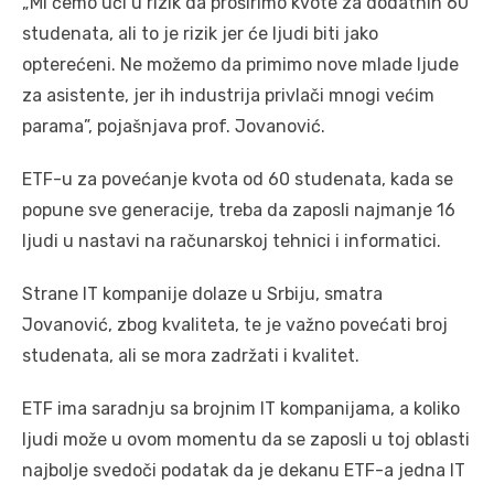
„Mi ćemo ući u rizik da proširimo kvote za dodatnih 60
studenata, ali to je rizik jer će ljudi biti jako
opterećeni. Ne možemo da primimo nove mlade ljude
za asistente, jer ih industrija privlači mnogi većim
parama”, pojašnjava prof. Jovanović.
ETF-u za povećanje kvota od 60 studenata, kada se
popune sve generacije, treba da zaposli najmanje 16
ljudi u nastavi na računarskoj tehnici i informatici.
Strane IT kompanije dolaze u Srbiju, smatra
Jovanović, zbog kvaliteta, te je važno povećati broj
studenata, ali se mora zadržati i kvalitet.
ETF ima saradnju sa brojnim IT kompanijama, a koliko
ljudi može u ovom momentu da se zaposli u toj oblasti
najbolje svedoči podatak da je dekanu ETF-a jedna IT