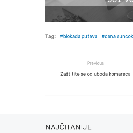
Tag:
blokada puteva
cena suncok
Post
Previous
navigation
Previous
Zaštitite se od uboda komaraca
post:
NAJČITANIJE