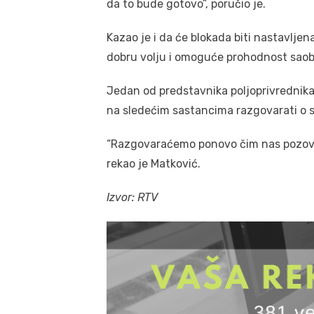
da to bude gotovo”, poručio je.
Kazao je i da će blokada biti nastavljena
dobru volju i omoguće prohodnost sao
Jedan od predstavnika poljoprivrednika 
na sledećim sastancima razgovarati o s
“Razgovaraćemo ponovo čim nas pozovu,
rekao je Matković.
Izvor: RTV