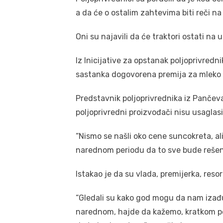
a da će o ostalim zahtevima biti reči 
Oni su najavili da će traktori ostati na 
Iz Inicijative za opstanak poljoprivredn
sastanka dogovorena premija za mleko z
Predstavnik poljoprivrednika iz Pančev
poljoprivredni proizvođači nisu usaglasi
“Nismo se našli oko cene suncokreta, ali
narednom periodu da to sve bude rešeno
Istakao je da su vlada, premijerka, resor
“Gledali su kako god mogu da nam izađ
narednom, hajde da kažemo, kratkom pe