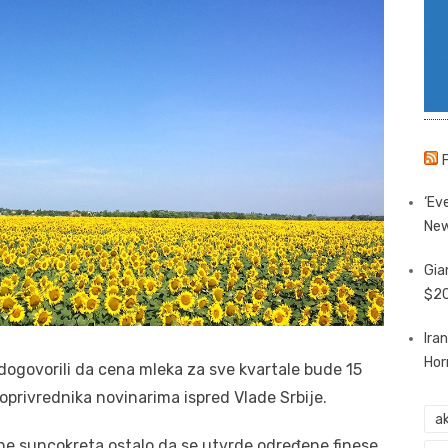
‘Eve
New
Gia
$20
Ira
Hor
 dogovorili da cena mleka za sve kvartale bude 15
ljoprivrednika novinarima ispred Vlade Srbije.
ak
cene suncokreta ostalo da se utvrde određene finese,