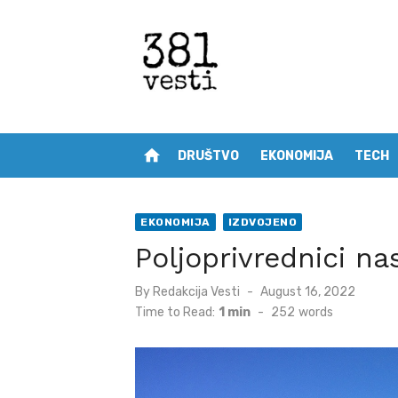
Skip
to
content
home
DRUŠTVO
EKONOMIJA
TECH
EKONOMIJA
IZDVOJENO
Poljoprivrednici na
Posted
By
Redakcija Vesti
August 16, 2022
on
Time to Read:
1 min
-
252
words