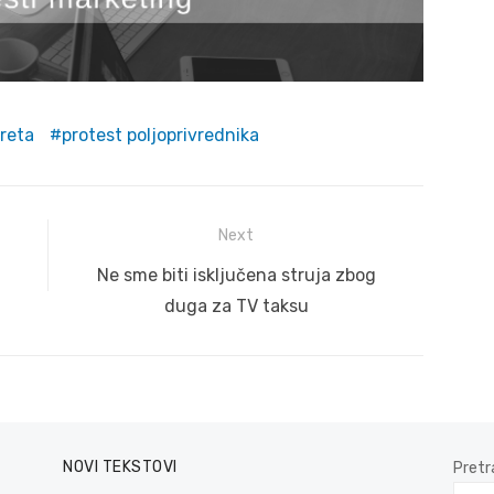
reta
protest poljoprivrednika
Next
Next
Ne sme biti isključena struja zbog
post:
duga za TV taksu
NOVI TEKSTOVI
Pretr