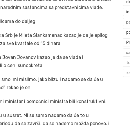
ek
na narednim sastancima sa predstavnicima vlade.
i
ulicama do daljeg.
p
p
ika Srbije Mileta Slankamenac kazao je da je epilog
P
a sve kvartale od 15 dinara.
s
a Jovan Jovanov kazao je da se vlada i
t
li o ceni suncokreta.
zd
 smo, mi mislimo, jako blizu i nadamo se da će u
”, rekao je on.
ni ministar i pomoćnici ministra bili konstruktivni.
u u susret. Mi se samo nadamo da će to u
riodu da se završi, da se nađemo možda ponovo, i