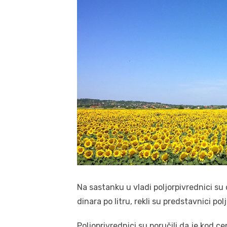
Na sastanku u vladi poljorpivrednici su
dinara po litru, rekli su predstavnici po
Poljoprivrednici su poručili da je kod 