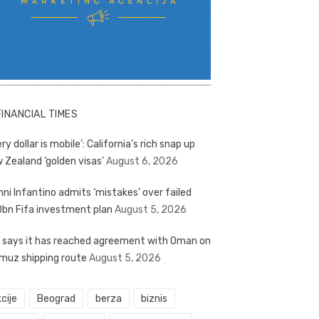
FINANCIAL TIMES
ry dollar is mobile’: California’s rich snap up
 Zealand ‘golden visas’
August 6, 2026
nni Infantino admits ‘mistakes’ over failed
bn Fifa investment plan
August 5, 2026
n says it has reached agreement with Oman on
muz shipping route
August 5, 2026
cije
Beograd
berza
biznis