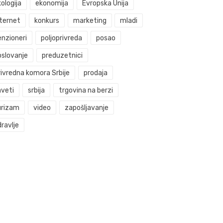
ologija
ekonomija
Evropska Unija
nternet
konkurs
marketing
mladi
enzioneri
poljoprivreda
posao
oslovanje
preduzetnici
rivredna komora Srbije
prodaja
aveti
srbija
trgovina na berzi
urizam
video
zapošljavanje
ravlje