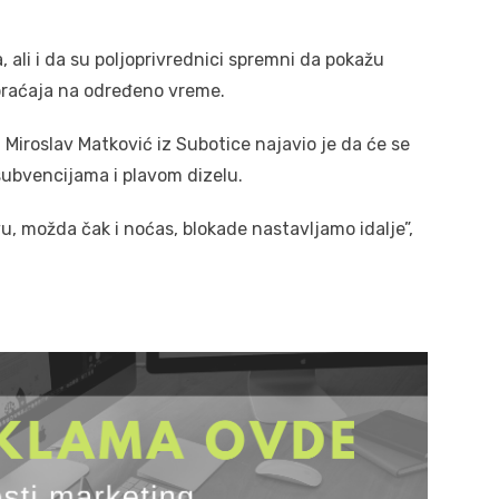
, ali i da su poljoprivrednici spremni da pokažu
braćaja na određeno vreme.
Miroslav Matković iz Subotice najavio je da će se
ubvencijama i plavom dizelu.
 možda čak i noćas, blokade nastavljamo idalje”,