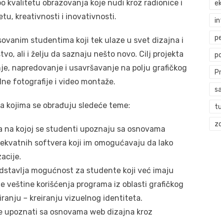
po kvalitetu obrazovanja koje nudi kroz radionice i
ek
tu, kreativnosti i inovativnosti.
i
p
vanim studentima koji tek ulaze u svet dizajna i
tvo, ali i želju da saznaju nešto novo. Cilj projekta
p
je, napredovanje i usavršavanje na polju grafičkog
P
lne fotografije i video montaže.
s
na kojima se obrađuju sledeće teme:
t
zd
a na kojoj se studenti upoznaju sa osnovama
dekvatnih softvera koji im omogućavaju da lako
acije.
edstavlja mogućnost za studente koji već imaju
e veštine korišćenja programa iz oblasti grafičkog
ranju – kreiranju vizuelnog identiteta.
e upoznati sa osnovama web dizajna kroz