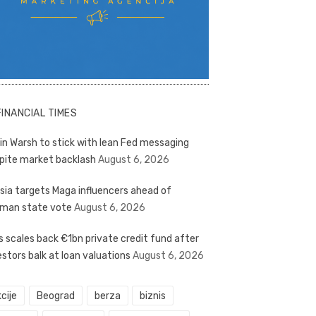
FINANCIAL TIMES
in Warsh to stick with lean Fed messaging
pite market backlash
August 6, 2026
sia targets Maga influencers ahead of
man state vote
August 6, 2026
s scales back €1bn private credit fund after
estors balk at loan valuations
August 6, 2026
cije
Beograd
berza
biznis