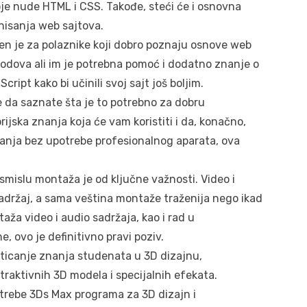
 nude HTML i CSS. Takođe, steći će i osnovna
nisanja web sajtova.
n je za polaznike koji dobro poznaju osnove web
e kodova ali im je potrebna pomoć i dodatno znanje o
ipt kako bi učinili svoj sajt još boljim.
e da saznate šta je to potrebno za dobru
orijska znanja koja će vam koristiti i da, konačno,
sanja bez upotrebe profesionalnog aparata, ova
smislu montaža je od ključne važnosti. Video i
sadržaj, a sama veština montaže traženija nego ikad
aža video i audio sadržaja, kao i rad u
, ovo je definitivno pravi poziv.
 sticanje znanja studenata u 3D dizajnu,
atraktivnih 3D modela i specijalnih efekata.
trebe 3Ds Max programa za 3D dizajn i