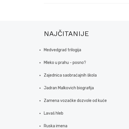
NAJČITANIJE
Medvedgrad trilogija
Mleko u prahu - posno?
Zajednica saobraćajnih škola
Jadran Malkovich biografija
Zamena vozačke dozvole od kuće
Lavaš hleb
Ruska imena