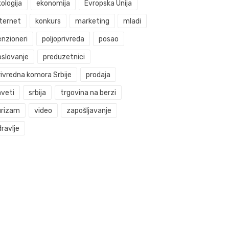
ologija
ekonomija
Evropska Unija
nternet
konkurs
marketing
mladi
enzioneri
poljoprivreda
posao
oslovanje
preduzetnici
rivredna komora Srbije
prodaja
aveti
srbija
trgovina na berzi
urizam
video
zapošljavanje
ravlje