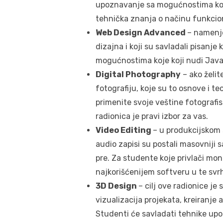
upoznavanje sa mogućnostima koje
tehnička znanja o načinu funkcio
Web Design Advanced
– namenje
dizajna i koji su savladali pisanj
mogućnostima koje koji nudi JavaScr
Digital Photography
– ako želit
fotografiju, koje su to osnove i te
primenite svoje veštine fotografi
radionica je pravi izbor za vas.
Video Editing
– u produkcijskom 
audio zapisi su postali masovniji 
pre. Za studente koje privlači mont
najkorišćenijem softveru u te svrhe
3D Design
– cilj ove radionice je
vizualizacija projekata, kreiranje 
Studenti će savladati tehnike upo