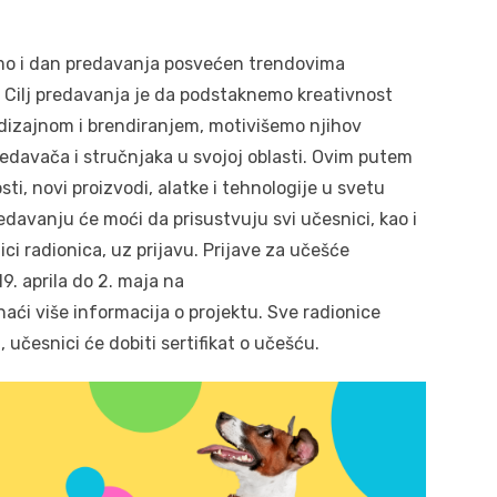
mo i dan predavanja posvećen trendovima
. Cilj predavanja je da podstaknemo kreativnost
dizajnom i brendiranjem, motivišemo njihov
edavača i stručnjaka u svojoj oblasti. Ovim putem
ti, novi proizvodi, alatke i tehnologije u svetu
edavanju će moći da prisustvuju svi učesnici, kao i
ci radionica, uz prijavu. Prijave za učešće
9. aprila do 2. maja na
ći više informacija o projektu. Sve radionice
 učesnici će dobiti sertifikat o učešću.