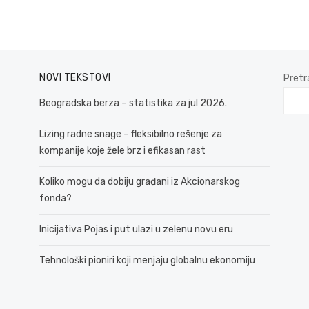
NOVI TEKSTOVI
Pretr
Beogradska berza – statistika za jul 2026.
Lizing radne snage – fleksibilno rešenje za
kompanije koje žele brz i efikasan rast
Koliko mogu da dobiju građani iz Akcionarskog
fonda?
Inicijativa Pojas i put ulazi u zelenu novu eru
Tehnološki pioniri koji menjaju globalnu ekonomiju