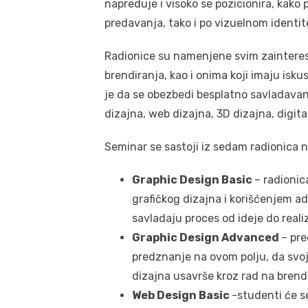
napreduje i visoko se pozicionira, kako 
predavanja, tako i po vizuelnom identite
Radionice su namenjene svim zaintereso
brendiranja, kao i onima koji imaju iskus
je da se obezbedi besplatno savladavan
dizajna, web dizajna, 3D dizajna, digita
Seminar se sastoji iz sedam radionica 
Graphic Design Basic
– radionic
grafičkog dizajna i korišćenjem a
savladaju proces od ideje do realiz
Graphic Design Advanced
– pr
predznanje na ovom polju, da svoj
dizajna usavrše kroz rad na brendi
Web Design Basic
-studenti će s