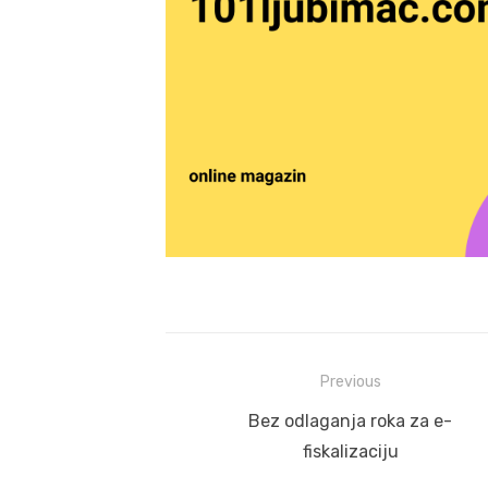
Post
Previous
navigation
Previous
Bez odlaganja roka za e-
post:
fiskalizaciju