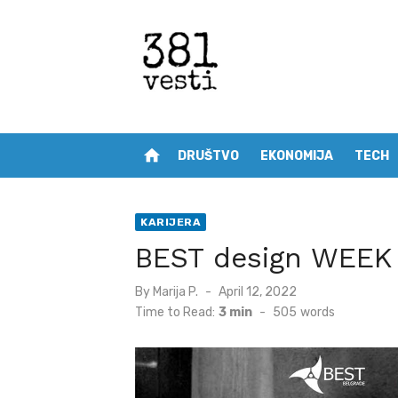
Skip
to
content
home
DRUŠTVO
EKONOMIJA
TECH
KARIJERA
BEST design WEEK
Posted
By
Marija P.
April 12, 2022
on
Time to Read:
3 min
-
505
words