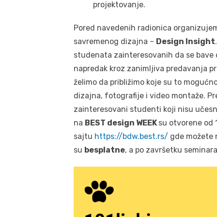
projektovanje.
Pored navedenih radionica organizuje
savremenog dizajna –
Design Insight
studenata zainteresovanih da se bave 
napredak kroz zanimljiva predavanja pr
želimo da približimo koje su to mogućnos
dizajna, fotografije i video montaže. Pr
zainteresovani studenti koji nisu učesni
na
BEST design WEEK
su otvorene od 1
sajtu
https://bdw.best.rs/
gde možete na
su
besplatne
, a po završetku seminara,