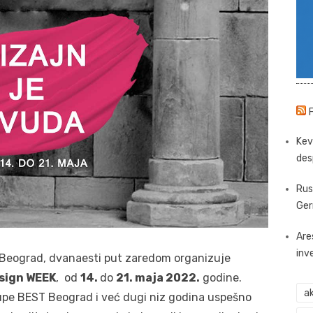
Kev
des
Rus
Ger
Are
inv
 Beograd, dvanaesti put zaredom organizuje
sign WEEK
, od
14.
do
21. maja 2022.
godine.
ak
rupe BEST Beograd i već dugi niz godina uspešno