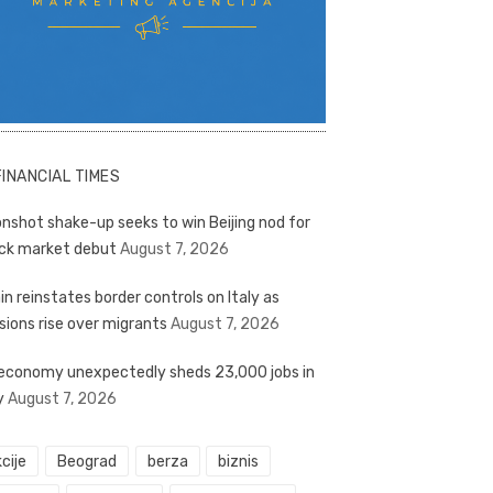
FINANCIAL TIMES
nshot shake-up seeks to win Beijing nod for
ck market debut
August 7, 2026
in reinstates border controls on Italy as
sions rise over migrants
August 7, 2026
economy unexpectedly sheds 23,000 jobs in
y
August 7, 2026
cije
Beograd
berza
biznis