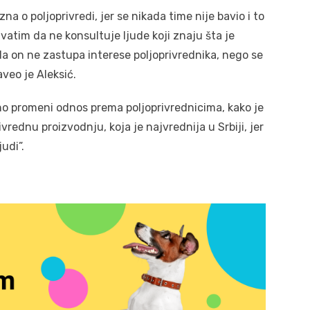
o poljoprivredi, jer se nikada time nije bavio i to
atim da ne konsultuje ljude koji znaju šta je
a on ne zastupa interese poljoprivrednika, nego se
veo je Aleksić.
o promeni odnos prema poljoprivrednicima, kako je
rednu proizvodnju, koja je najvrednija u Srbiji, jer
udi”.