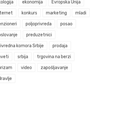
ologija
ekonomija
Evropska Unija
nternet
konkurs
marketing
mladi
enzioneri
poljoprivreda
posao
oslovanje
preduzetnici
rivredna komora Srbije
prodaja
aveti
srbija
trgovina na berzi
urizam
video
zapošljavanje
ravlje