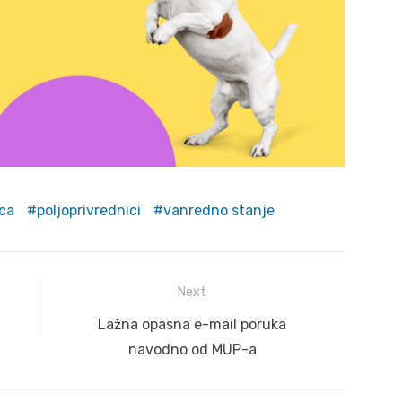
aca
poljoprivrednici
vanredno stanje
Next
Next
Lažna opasna e-mail poruka
post:
navodno od MUP-a