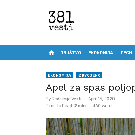
Skip
to
content
home
DRUŠTVO
EKONOMIJA
TECH
EKONOMIJA
IZDVOJENO
Apel za spas poljo
Posted
By
Redakcija Vesti
April 15, 2020
on
Time to Read:
2 min
-
460
words