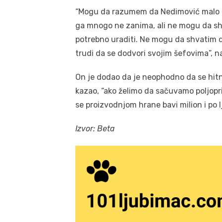
“Mogu da razumem da Nedimović malo zna 
ga mnogo ne zanima, ali ne mogu da shv
potrebno uraditi. Ne mogu da shvatim d
trudi da se dodvori svojim šefovima”, na
On je dodao da je neophodno da se hitn
kazao, “ako želimo da sačuvamo poljopriv
se proizvodnjom hrane bavi milion i po lj
Izvor: Beta