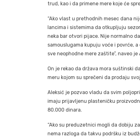
trud, kao i da primene mere koje će spreč
“Ako vlast u prethodnih mesec dana nij
lancima i sistemima da otkupljuju sezon
neka bar otvori pijace. Nije normalno 
samouslugama kupuju voće i povrće, a 
sve neophodne mere zaštite”, naveo je Al
On je rekao da država mora suštinski da
meru kojom su sprečeni da prodaju svoje 
Aleksić je pozvao vladu da svim poljopr
imaju prijavljenu plasteničku proizvodn
80.000 dinara.
“Ako su preduzetnici mogli da dobiju z
nema razloga da takvu podršku iz budže