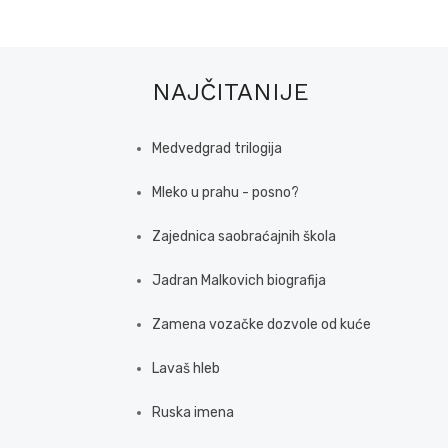
NAJČITANIJE
Medvedgrad trilogija
Mleko u prahu - posno?
Zajednica saobraćajnih škola
Jadran Malkovich biografija
Zamena vozačke dozvole od kuće
Lavaš hleb
Ruska imena