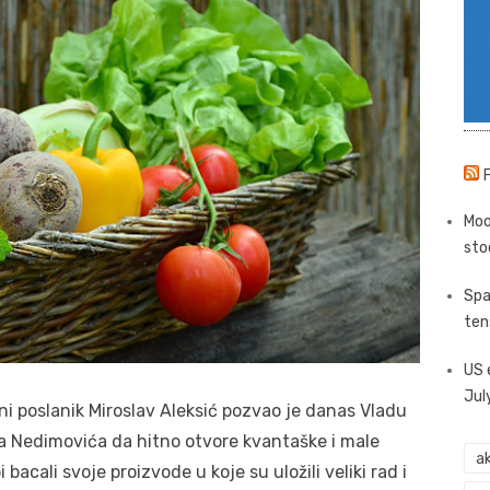
Moo
sto
Spa
ten
US 
Jul
i poslanik Miroslav Aleksić pozvao je danas Vladu
ava Nedimovića da hitno otvore kvantaške i male
ak
 bacali svoje proizvode u koje su uložili veliki rad i