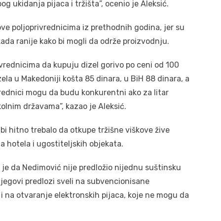
g ukidanja pijaca i tržišta”, ocenio je Aleksić.
ve poljoprivrednicima iz prethodnih godina, jer su
ada ranije kako bi mogli da održe proizvodnju.
vrednicima da kupuju dizel gorivo po ceni od 100
izela u Makedoniji košta 85 dinara, u BiH 88 dinara, a
ivrednici mogu da budu konkurentni ako za litar
kolnim državama”, kazao je Aleksić.
i hitno trebalo da otkupe tržišne viškove žive
a hotela i ugostiteljskih objekata.
je da Nedimović nije predložio nijednu suštinsku
njegovi predlozi sveli na subvencionisane
, i na otvaranje elektronskih pijaca, koje ne mogu da