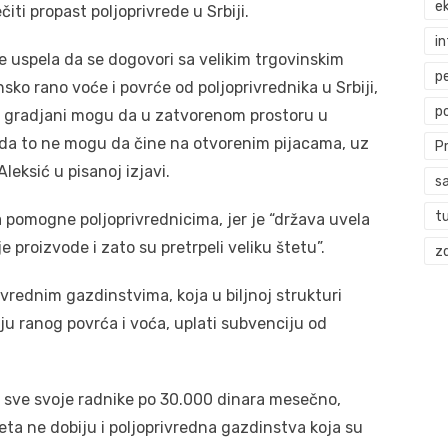
ek
iti propast poljoprivrede u Srbiji.
i
e uspela da se dogovori sa velikim trgovinskim
p
sko rano voće i povrće od poljoprivrednika u Srbiji,
p
da gradjani mogu da u zatvorenom prostoru u
da to ne mogu da čine na otvorenim pijacama, uz
P
eksić u pisanoj izjavi.
s
t
 pomogne poljoprivrednicima, jer je “država uvela
proizvode i zato su pretrpeli veliku štetu”.
zd
ivrednim gazdinstvima, koja u biljnoj strukturi
ju ranog povrća i voća, uplati subvenciju od
a sve svoje radnike po 30.000 dinara mesečno,
ta ne dobiju i poljoprivredna gazdinstva koja su