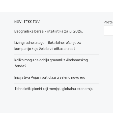
NOVI TEKSTOVI
Pretr
Beogradska berza – statistika za jul 2026.
Lizing radne snage – fleksibilno rešenje za
kompanije koje žele brz i efikasan rast
Koliko mogu da dobiju građani iz Akcionarskog
fonda?
Inicijativa Pojas i put ulazi u zelenu novu eru
Tehnološki pioniri koji menjaju globalnu ekonomiju