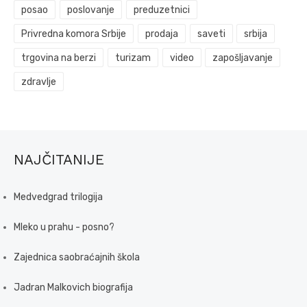
posao
poslovanje
preduzetnici
Privredna komora Srbije
prodaja
saveti
srbija
trgovina na berzi
turizam
video
zapošljavanje
zdravlje
NAJČITANIJE
Medvedgrad trilogija
Mleko u prahu - posno?
Zajednica saobraćajnih škola
Jadran Malkovich biografija