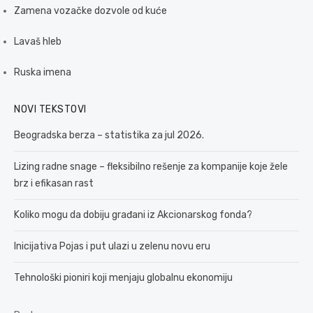
Zamena vozačke dozvole od kuće
Lavaš hleb
Ruska imena
NOVI TEKSTOVI
Beogradska berza – statistika za jul 2026.
Lizing radne snage – fleksibilno rešenje za kompanije koje žele
brz i efikasan rast
Koliko mogu da dobiju građani iz Akcionarskog fonda?
Inicijativa Pojas i put ulazi u zelenu novu eru
Tehnološki pioniri koji menjaju globalnu ekonomiju