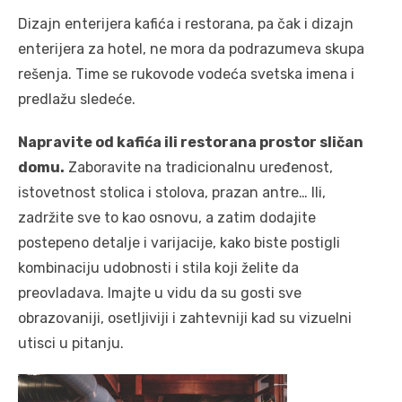
Dizajn enterijera kafića i restorana, pa čak i dizajn
enterijera za hotel, ne mora da podrazumeva skupa
rešenja. Time se rukovode vodeća svetska imena i
predlažu sledeće.
Napravite od kafića ili restorana prostor sličan
domu.
Zaboravite na tradicionalnu uređenost,
istovetnost stolica i stolova, prazan antre… Ili,
zadržite sve to kao osnovu, a zatim dodajite
postepeno detalje i varijacije, kako biste postigli
kombinaciju udobnosti i stila koji želite da
preovladava. Imajte u vidu da su gosti sve
obrazovaniji, osetljiviji i zahtevniji kad su vizuelni
utisci u pitanju.