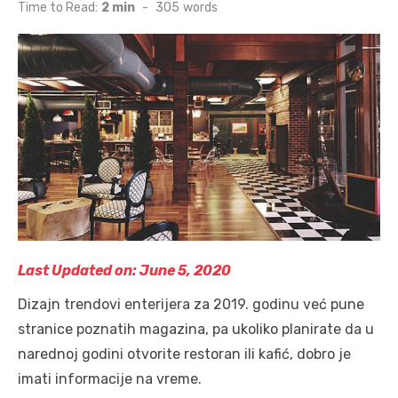
on
Time to Read:
2 min
-
305
words
Last Updated on: June 5, 2020
Dizajn trendovi enterijera za 2019. godinu već pune
stranice poznatih magazina, pa ukoliko planirate da u
narednoj godini otvorite restoran ili kafić, dobro je
imati informacije na vreme.