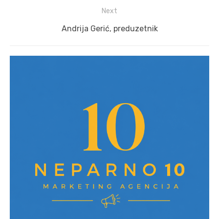
post:
Next
Next
Andrija Gerić, preduzetnik
post: