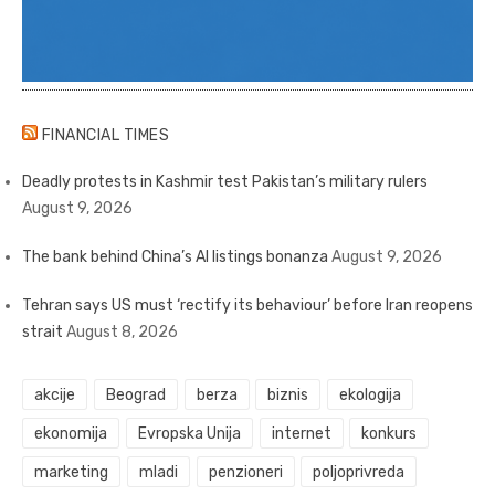
FINANCIAL TIMES
Deadly protests in Kashmir test Pakistan’s military rulers
August 9, 2026
The bank behind China’s AI listings bonanza
August 9, 2026
Tehran says US must ‘rectify its behaviour’ before Iran reopens
strait
August 8, 2026
akcije
Beograd
berza
biznis
ekologija
ekonomija
Evropska Unija
internet
konkurs
marketing
mladi
penzioneri
poljoprivreda