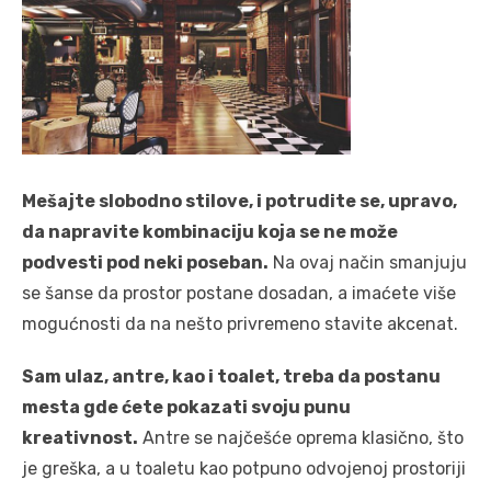
Mešajte slobodno stilove, i potrudite se, upravo,
da napravite kombinaciju koja se ne može
podvesti pod neki poseban.
Na ovaj način smanjuju
se šanse da prostor postane dosadan, a imaćete više
mogućnosti da na nešto privremeno stavite akcenat.
Sam ulaz, antre, kao i toalet, treba da postanu
mesta gde ćete pokazati svoju punu
kreativnost.
Antre se najčešće oprema klasično, što
je greška, a u toaletu kao potpuno odvojenoj prostoriji