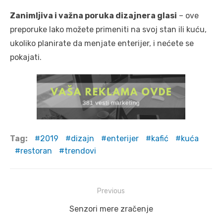
Zanimljiva i važna poruka dizajnera glasi
– ove
preporuke lako možete primeniti na svoj stan ili kuću,
ukoliko planirate da menjate enterijer, i nećete se
pokajati.
Tag:
2019
dizajn
enterijer
kafić
kuća
restoran
trendovi
Post
Previous
navigation
Previous
Senzori mere zračenje