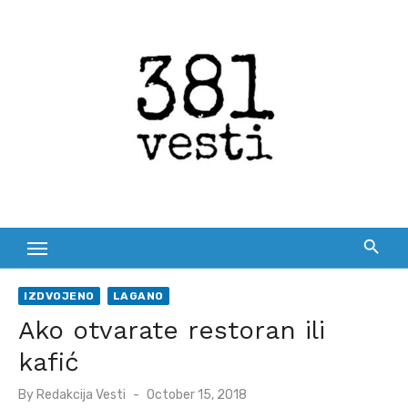
Skip
to
content
IZDVOJENO
LAGANO
Ako otvarate restoran ili
kafić
Posted
By
Redakcija Vesti
October 15, 2018