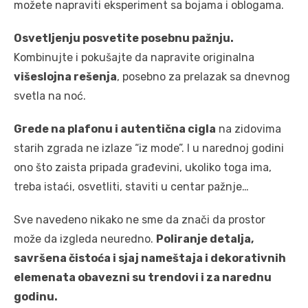
možete napraviti eksperiment sa bojama i oblogama.
Osvetljenju posvetite posebnu pažnju.
Kombinujte i pokušajte da napravite originalna
višeslojna rešenja
, posebno za prelazak sa dnevnog
svetla na noć.
Grede na plafonu i autentična cigla
na zidovima
starih zgrada ne izlaze “iz mode”. I u narednoj godini
ono što zaista pripada građevini, ukoliko toga ima,
treba istaći, osvetliti, staviti u centar pažnje…
Sve navedeno nikako ne sme da znači da prostor
može da izgleda neuredno.
Poliranje detalja,
savršena čistoća i sjaj nameštaja i dekorativnih
elemenata obavezni su trendovi i za narednu
godinu.