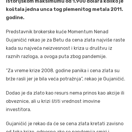
istorijskom maksimumu od 1.900 dolara koliko je
koštala jedna unca tog plemenitog metala 2011.
godine.
Predstavnik brokerske kuće Momentum Nenad
Gujaničić rekao je za Betu da cena zlata najviše raste
kada su najveća neizvesnost i kriza u društvu iz
raznih razloga, a ovoga puta zbog pandemije.
“Za vreme krize 2008. godine panika i cena zlata su
brže rasli jer je bila veća potražnja”, rekao je Gujaničić.
Dodao je da zlato kao resurs nema prinos kao akcije ili
obveznice, ali u krizi štiti vrednost imovine
investitora.
Gujaničić je rekao da će se cena zlata kretati zavisno
od toka krize, odnosno ako se pandemija smiri i