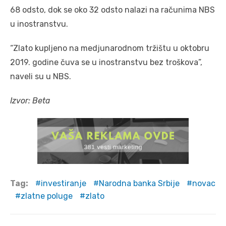
68 odsto, dok se oko 32 odsto nalazi na računima NBS
u inostranstvu.
“Zlato kupljeno na medjunarodnom tržištu u oktobru
2019. godine čuva se u inostranstvu bez troškova”,
naveli su u NBS.
Izvor: Beta
Tag:
investiranje
Narodna banka Srbije
novac
zlatne poluge
zlato