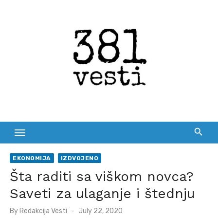
Skip
to
content
EKONOMIJA
IZDVOJENO
Šta raditi sa viškom novca?
Saveti za ulaganje i štednju
Posted
By
Redakcija Vesti
July 22, 2020