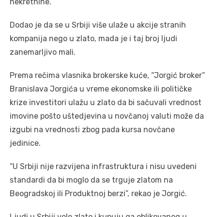
nekretnine.
Dodao je da se u Srbiji više ulaže u akcije stranih
kompanija nego u zlato, mada je i taj broj ljudi
zanemarljivo mali.
Prema rečima vlasnika brokerske kuće, “Jorgić broker”
Branislava Jorgića u vreme ekonomske ili političke
krize investitori ulažu u zlato da bi sačuvali vrednost
imovine pošto uštedjevina u novčanoj valuti može da
izgubi na vrednosti zbog pada kursa novčane
jedinice.
“U Srbiji nije razvijena infrastruktura i nisu uvedeni
standardi da bi moglo da se trguje zlatom na
Beogradskoj ili Produktnoj berzi”, rekao je Jorgić.
Ljudi u Srbiji vole zlato i kupuju ga oblikovanog u