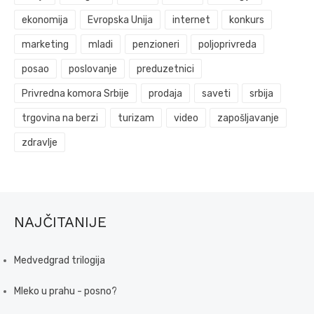
ekonomija
Evropska Unija
internet
konkurs
marketing
mladi
penzioneri
poljoprivreda
posao
poslovanje
preduzetnici
Privredna komora Srbije
prodaja
saveti
srbija
trgovina na berzi
turizam
video
zapošljavanje
zdravlje
NAJČITANIJE
Medvedgrad trilogija
Mleko u prahu - posno?