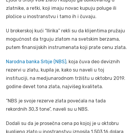
zlatnike, a retki, koji imaju novac kupuju poluge ili
pločice u inostranstvu i tamo ih i čuvaju.
U brokerskoj kući “Ilirika” rekli su da klijentima pružaju
mogućnost da trguju zlatom na svetskim berzama,
putem finansijskih instrumenata koji prate cenu zlata.
Narodna banka Srbje (NBS)
, koja čuva deo deviznih
rezervi u zlatu, kupila je, kako su naveli u toj
instituciji, na medjunarodnom tržištu u oktobru 2019.
godine devet tona zlata, najvišeg kvaliteta.
“NBS je svoje rezerve zlata povećala na tada
rekordnih 30,3 tone”, naveli su u NBS.
Dodali su da je prosečna cena po kojoj je u oktobru
kupljeno zlato u inostranstvu iznosila 1.503,16 dolara