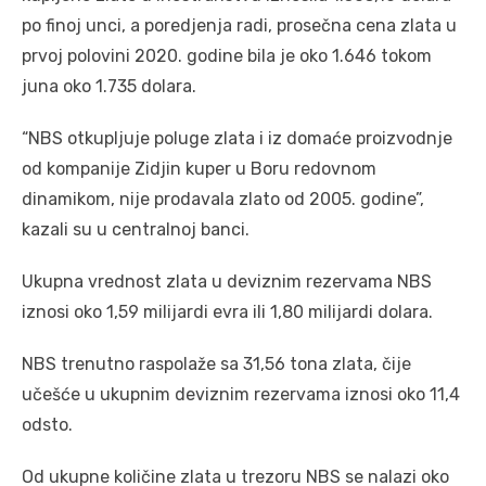
po finoj unci, a poredjenja radi, prosečna cena zlata u
prvoj polovini 2020. godine bila je oko 1.646 tokom
juna oko 1.735 dolara.
“NBS otkupljuje poluge zlata i iz domaće proizvodnje
od kompanije Zidjin kuper u Boru redovnom
dinamikom, nije prodavala zlato od 2005. godine”,
kazali su u centralnoj banci.
Ukupna vrednost zlata u deviznim rezervama NBS
iznosi oko 1,59 milijardi evra ili 1,80 milijardi dolara.
NBS trenutno raspolaže sa 31,56 tona zlata, čije
učešće u ukupnim deviznim rezervama iznosi oko 11,4
odsto.
Od ukupne količine zlata u trezoru NBS se nalazi oko