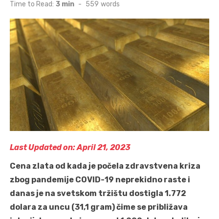
on
Time to Read:
3 min
-
559
words
Last Updated on: April 21, 2023
Cena zlata od kada je počela zdravstvena kriza
zbog pandemije COVID-19 neprekidno raste i
danas je na svetskom tržištu dostigla 1.772
dolara za uncu (31,1 gram) čime se približava