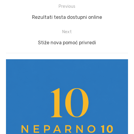
Post
Previous
navigation
Previous
Rezultati testa dostupni online
post:
Next
Next
Stiže nova pomoć privredi
post: