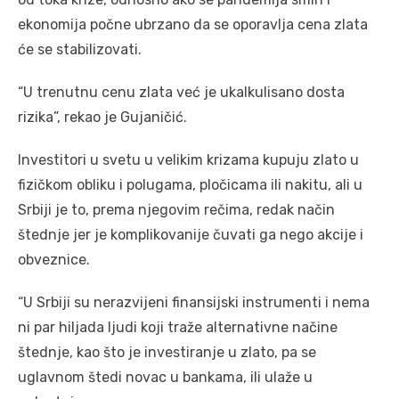
ekonomija počne ubrzano da se oporavlja cena zlata
će se stabilizovati.
“U trenutnu cenu zlata već je ukalkulisano dosta
rizika”, rekao je Gujaničić.
Investitori u svetu u velikim krizama kupuju zlato u
fizičkom obliku i polugama, pločicama ili nakitu, ali u
Srbiji je to, prema njegovim rečima, redak način
štednje jer je komplikovanije čuvati ga nego akcije i
obveznice.
“U Srbiji su nerazvijeni finansijski instrumenti i nema
ni par hiljada ljudi koji traže alternativne načine
štednje, kao što je investiranje u zlato, pa se
uglavnom štedi novac u bankama, ili ulaže u