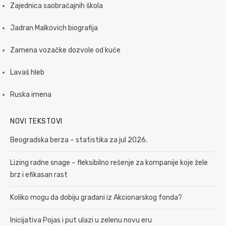
Zajednica saobraćajnih škola
Jadran Malkovich biografija
Zamena vozačke dozvole od kuće
Lavaš hleb
Ruska imena
NOVI TEKSTOVI
Beogradska berza – statistika za jul 2026.
Lizing radne snage – fleksibilno rešenje za kompanije koje žele
brz i efikasan rast
Koliko mogu da dobiju građani iz Akcionarskog fonda?
Inicijativa Pojas i put ulazi u zelenu novu eru