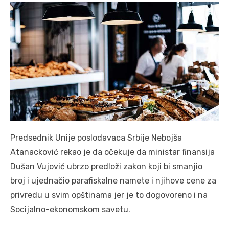
Predsednik Unije poslodavaca Srbije Nebojša
Atanacković rekao je da očekuje da ministar finansija
Dušan Vujović ubrzo predloži zakon koji bi smanjio
broj i ujednačio parafiskalne namete i njihove cene za
privredu u svim opštinama jer je to dogovoreno i na
Socijalno-ekonomskom savetu.