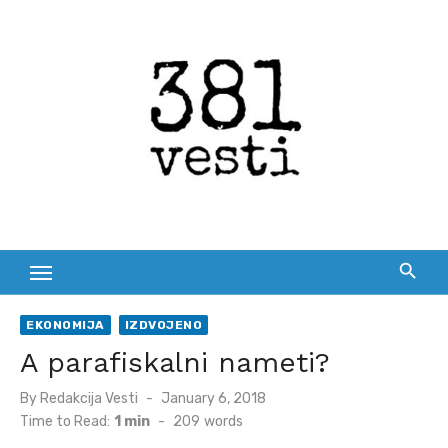
Skip
to
content
EKONOMIJA
IZDVOJENO
A parafiskalni nameti?
Posted
By
Redakcija Vesti
January 6, 2018
on
Time to Read:
1 min
-
209
words