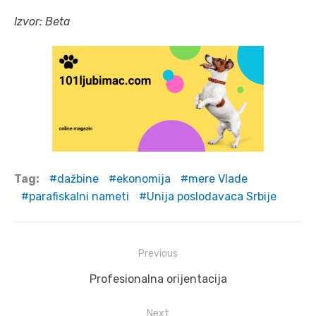
Izvor: Beta
Tag:
dažbine
ekonomija
mere Vlade
parafiskalni nameti
Unija poslodavaca Srbije
Post
Previous
navigation
Previous
Profesionalna orijentacija
post:
Next