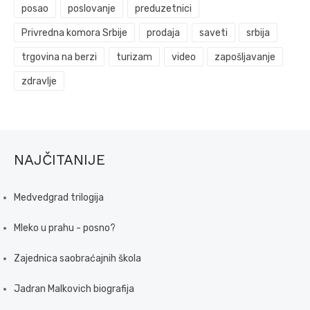
posao
poslovanje
preduzetnici
Privredna komora Srbije
prodaja
saveti
srbija
trgovina na berzi
turizam
video
zapošljavanje
zdravlje
NAJČITANIJE
Medvedgrad trilogija
Mleko u prahu - posno?
Zajednica saobraćajnih škola
Jadran Malkovich biografija