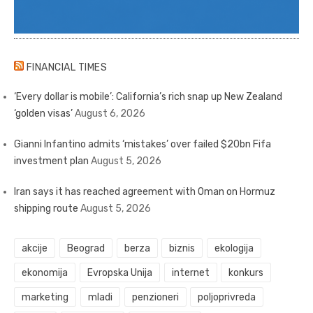
FINANCIAL TIMES
‘Every dollar is mobile’: California’s rich snap up New Zealand
‘golden visas’
August 6, 2026
Gianni Infantino admits ‘mistakes’ over failed $20bn Fifa
investment plan
August 5, 2026
Iran says it has reached agreement with Oman on Hormuz
shipping route
August 5, 2026
akcije
Beograd
berza
biznis
ekologija
ekonomija
Evropska Unija
internet
konkurs
marketing
mladi
penzioneri
poljoprivreda