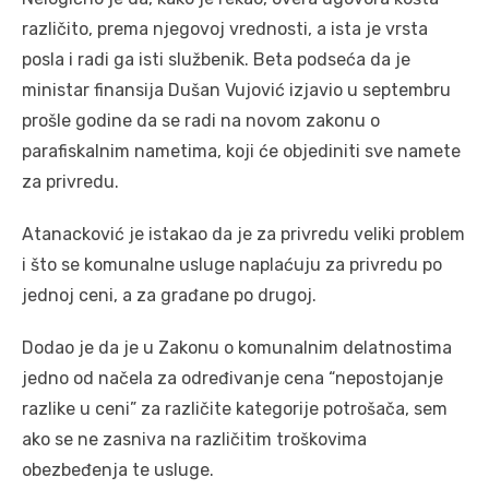
različito, prema njegovoj vrednosti, a ista je vrsta
posla i radi ga isti službenik. Beta podseća da je
ministar finansija Dušan Vujović izjavio u septembru
prošle godine da se radi na novom zakonu o
parafiskalnim nametima, koji će objediniti sve namete
za privredu.
Atanacković je istakao da je za privredu veliki problem
i što se komunalne usluge naplaćuju za privredu po
jednoj ceni, a za građane po drugoj.
Dodao je da je u Zakonu o komunalnim delatnostima
jedno od načela za određivanje cena “nepostojanje
razlike u ceni” za različite kategorije potrošača, sem
ako se ne zasniva na različitim troškovima
obezbeđenja te usluge.