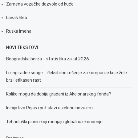
Zamena vozačke dozvole od kuće
Lavaš hleb
Ruska imena
NOVI TEKSTOVI
Beogradska berza – statistika za jul 2026.
Lizing radne snage – fleksibilno rešenje za kompanije koje žele
brz i efikasan rast
Koliko mogu da dobiju građani iz Akcionarskog fonda?
Inicijativa Pojas i put ulazi u zelenu novu eru
Tehnološki pioniri koji menjaju globalnu ekonomiju