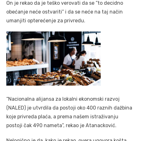
On je rekao da je teško verovati da se “to decidno
obećanje neće ostvariti” i da se neće na taj način
umanjiti opterećenje za privredu.
“Nacionalna alijansa za lokalni ekonomski razvoj
(NALED) je utvrdila da postoji oko 400 raznih dažbina
koje privreda plaća, a prema našem istraživanju
postoji čak 490 nameta”, rekao je Atanacković.
Nelogično je da, kako je rekao, overa ugovora košta