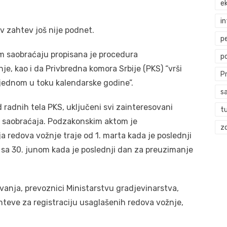
ek
i
v zahtev još nije podnet.
p
 saobraćaju propisana je procedura
p
je, kao i da Privbredna komora Srbije (PKS) “vrši
P
jednom u toku kalendarske godine”.
s
d radnih tela PKS, uključeni svi zainteresovani
t
 saobraćaja. Podzakonskim aktom je
zd
 redova vožnje traje od 1. marta kada je poslednji
sa 30. junom kada je poslednji dan za preuzimanje
anja, prevoznici Ministarstvu gradjevinarstva,
hteve za registraciju usaglašenih redova vožnje,