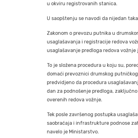
u okviru registrovanih stanica.
U saopštenju se navodi da nijedan taka
Zakonom o prevozu putnika u drumskom
usaglašavanja i registracije redova vožn
usaglašavanje predloga redova vožnje 
To je složena procedura u koju su, pore
domaći prevoznici drumskog putničkog
predvidjeno da procedura usaglašavanja
dan za podnošenje predloga, zaključno 
overenih redova vožnje.
Tek posle završenog postupka usaglašav
saobraćaja i infrastrukture podnose za
navelo je Ministarstvo.