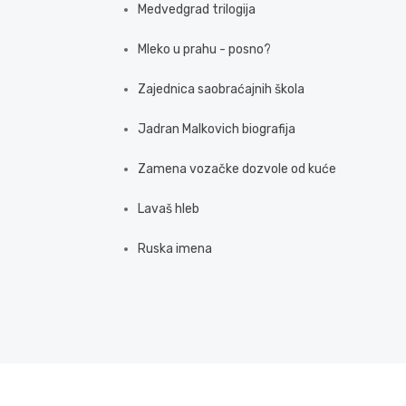
Medvedgrad trilogija
Mleko u prahu - posno?
Zajednica saobraćajnih škola
Jadran Malkovich biografija
Zamena vozačke dozvole od kuće
Lavaš hleb
Ruska imena