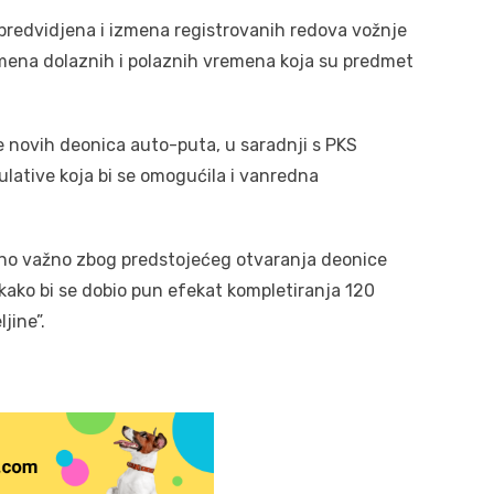
predvidjena i izmena registrovanih redova vožnje
romena dolaznih i polaznih vremena koja su predmet
e novih deonica auto-puta, u saradnji s PKS
ulative koja bi se omogućila i vanredna
bno važno zbog predstojećeg otvaranja deonice
ako bi se dobio pun efekat kompletiranja 120
jine”.