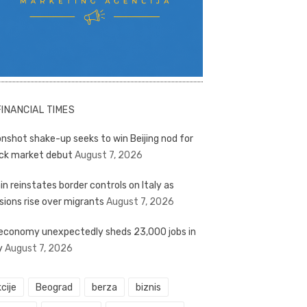
FINANCIAL TIMES
nshot shake-up seeks to win Beijing nod for
ck market debut
August 7, 2026
in reinstates border controls on Italy as
sions rise over migrants
August 7, 2026
economy unexpectedly sheds 23,000 jobs in
y
August 7, 2026
cije
Beograd
berza
biznis