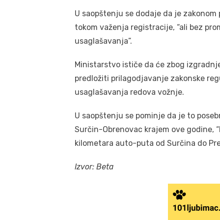
U saopštenju se dodaje da je zakonom 
tokom važenja registracije, “ali bez p
usaglašavanja”.
Ministarstvo ističe da će zbog izgradnj
predložiti prilagodjavanje zakonske reg
usaglašavanja redova vožnje.
U saopštenju se pominje da je to pose
Surčin-Obrenovac krajem ove godine, “k
kilometara auto-puta od Surčina do Prel
Izvor: Beta