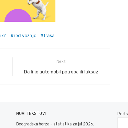
iki"
red vožnje
trasa
Next
Next
Da li je automobil potreba ili luksuz
post:
NOVI TEKSTOVI
Pretr
Beogradska berza – statistika za jul 2026.