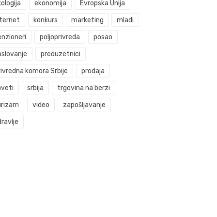
ologija
ekonomija
Evropska Unija
nternet
konkurs
marketing
mladi
enzioneri
poljoprivreda
posao
oslovanje
preduzetnici
rivredna komora Srbije
prodaja
aveti
srbija
trgovina na berzi
urizam
video
zapošljavanje
ravlje