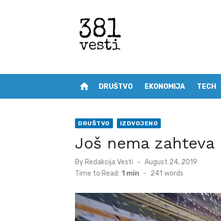
Skip
to
content
home
DRUŠTVO
EKONOMIJA
TECH
DRUŠTVO
IZDVOJENO
Još nema zahteva 
Posted
By
Redakcija Vesti
August 24, 2019
on
Time to Read:
1 min
-
241
words