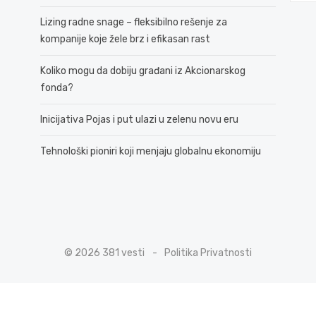
Lizing radne snage – fleksibilno rešenje za
kompanije koje žele brz i efikasan rast
Koliko mogu da dobiju građani iz Akcionarskog
fonda?
Inicijativa Pojas i put ulazi u zelenu novu eru
Tehnološki pioniri koji menjaju globalnu ekonomiju
© 2026 381 vesti
Politika Privatnosti