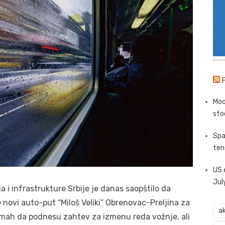
Moo
sto
Spa
ten
US 
Jul
 i infrastrukture Srbije je danas saopštilo da
e novi auto-put “Miloš Veliki” Obrenovac-Preljina za
ak
mah da podnesu zahtev za izmenu reda vožnje, ali