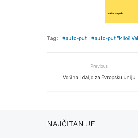
Tag:
auto-put
auto-put "Miloš Vel
Post
Previous
navigation
Previous
Većina i dalje za Evropsku uniju
post:
NAJČITANIJE