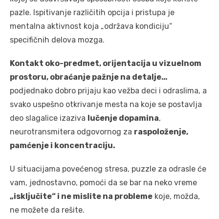
pazle. Ispitivanje različitih opcija i pristupa je
mentalna aktivnost koja „održava kondiciju“
specifičnih delova mozga.
Kontakt oko-predmet, orijentacija u vizuelnom
prostoru, obraćanje pažnje na detalje…
podjednako dobro prijaju kao vežba deci i odraslima, a
svako uspešno otkrivanje mesta na koje se postavlja
deo slagalice izaziva
lučenje dopamina
,
neurotransmitera odgovornog za
raspoloženje,
pamćenje i koncentraciju.
U situacijama povećenog stresa, puzzle za odrasle će
vam, jednostavno, pomoći da se bar na neko vreme
„isključite“ i ne mislite na probleme
koje, možda,
ne možete da rešite.