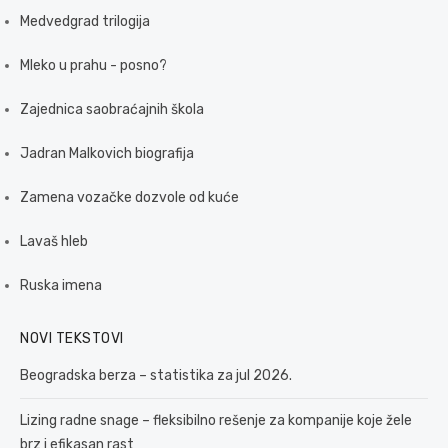
Medvedgrad trilogija
Mleko u prahu - posno?
Zajednica saobraćajnih škola
Jadran Malkovich biografija
Zamena vozačke dozvole od kuće
Lavaš hleb
Ruska imena
NOVI TEKSTOVI
Beogradska berza – statistika za jul 2026.
Lizing radne snage – fleksibilno rešenje za kompanije koje žele
brz i efikasan rast