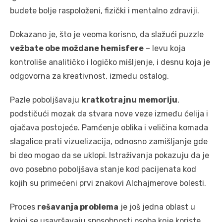
budete bolje raspoloženi, fizički i mentalno zdraviji.
Dokazano je, što je veoma korisno, da slažući puzzle
vežbate obe moždane hemisfere
– levu koja
kontroliše analitičko i logičko mišljenje, i desnu koja je
odgovorna za kreativnost, između ostalog.
Pazle poboljšavaju
kratkotrajnu memoriju
,
podstičući mozak da stvara nove veze između ćelija i
ojačava postojeće. Pamćenje oblika i veličina komada
slagalice prati vizuelizacija, odnosno zamišljanje gde
bi deo mogao da se uklopi. Istraživanja pokazuju da je
ovo posebno poboljšava stanje kod pacijenata kod
kojih su primećeni prvi znakovi Alchajmerove bolesti.
Proces
rešavanja problema
je još jedna oblast u
kojoj se usavršavaju sposobnosti osoba koje koriste