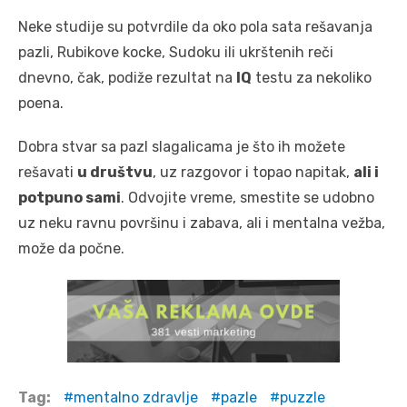
Neke studije su potvrdile da oko pola sata rešavanja
pazli, Rubikove kocke, Sudoku ili ukrštenih reči
dnevno, čak, podiže rezultat na
IQ
testu za nekoliko
poena.
Dobra stvar sa pazl slagalicama je što ih možete
rešavati
u društvu
, uz razgovor i topao napitak,
ali i
potpuno sami
. Odvojite vreme, smestite se udobno
uz neku ravnu površinu i zabava, ali i mentalna vežba,
može da počne.
Tag:
mentalno zdravlje
pazle
puzzle