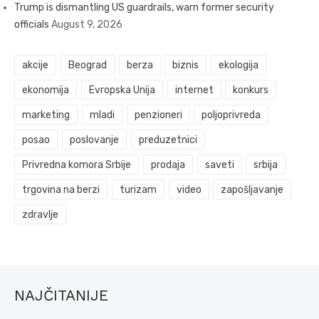
Trump is dismantling US guardrails, warn former security
officials
August 9, 2026
akcije
Beograd
berza
biznis
ekologija
ekonomija
Evropska Unija
internet
konkurs
marketing
mladi
penzioneri
poljoprivreda
posao
poslovanje
preduzetnici
Privredna komora Srbije
prodaja
saveti
srbija
trgovina na berzi
turizam
video
zapošljavanje
zdravlje
NAJČITANIJE