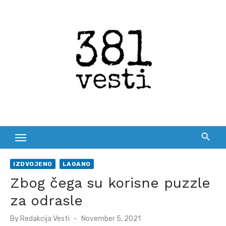
Skip
to
content
IZDVOJENO
LAGANO
Zbog čega su korisne puzzle
za odrasle
Posted
By
Redakcija Vesti
November 5, 2021