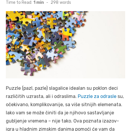
on
Time to Read:
1 min
-
298
words
Puzzle (pazl, pazle) slagalice idealan su poklon deci
različitih uzrasta, ali i odraslima.
Puzzle za odrasle
su,
očekivano, komplikovanije, sa više sitnijih elemenata.
Iako vam se može činiti da je njihovo sastavljanje
gubljenje vremena – nije tako. Ova poznata izazov-
igra u hladnim zimskim danima pomoći će vam da