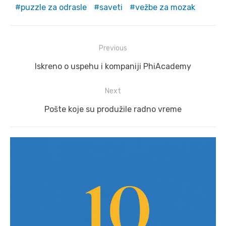
puzzle za odrasle
saveti
vežbe za mozak
Post
Previous
navigation
Previous
Iskreno o uspehu i kompaniji PhiAcademy
post:
Next
Next
Pošte koje su produžile radno vreme
post: