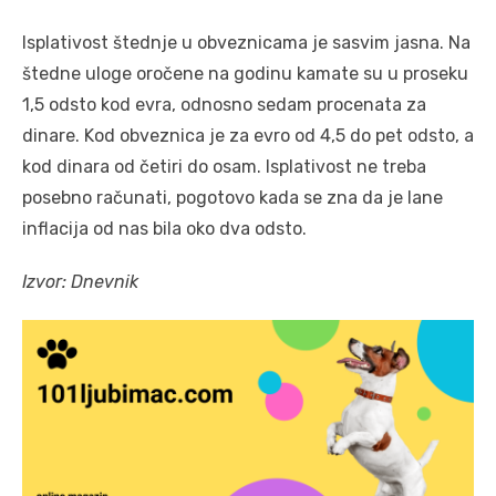
Isplativost štednje u obveznicama je sasvim jasna. Na
štedne uloge oročene na godinu kamate su u proseku
1,5 odsto kod evra, odnosno sedam procenata za
dinare. Kod obveznica je za evro od 4,5 do pet odsto, a
kod dinara od četiri do osam. Isplativost ne treba
posebno računati, pogotovo kada se zna da je lane
inflacija od nas bila oko dva odsto.
Izvor: Dnevnik