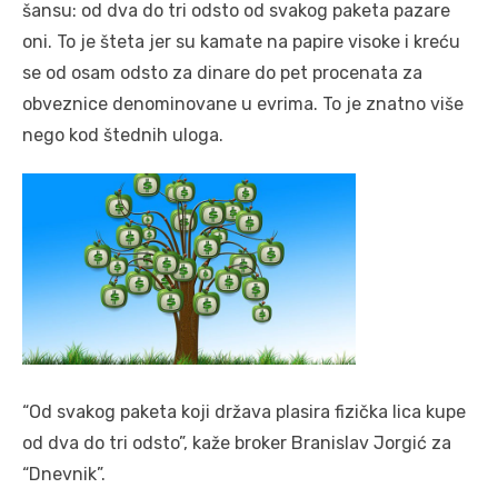
šansu: od dva do tri odsto od svakog paketa pazare
oni. To je šteta jer su kamate na papire visoke i kreću
se od osam odsto za dinare do pet procenata za
obveznice denominovane u evrima. To je znatno više
nego kod štednih uloga.
“Od svakog paketa koji država plasira fizička lica kupe
od dva do tri odsto”, kaže broker Branislav Jorgić za
“Dnevnik”.