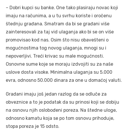
– Dobri kupci su banke. One tako plasiraju novac koji
imaju na računima, a u tu svrhu koriste i oročenu
štednju građana. Smatram da bi se građani više
zainteresovali za taj vid ulaganja ako bi se on više
promovisao kod nas. Osim što nisu obavešteni o
mogućnostima tog novog ulaganja, mnogi su i
nepoverljivi. Treći krivac su male mogućnosti.
Osnovne sume koje se moraju izdvojiti su za naše
uslove dosta visoke. Minimalna ulaganja su 5.000
evra, odnosno 50.000 dinara za one u domaćoj valuti.
Građani imaju još jedan razlog da se odluče za
obveznice a to je podatak da su prinosi koji se dobiju
na osnovu njih oslobođeni poreza. Na štedne uloge,
odnosno kamatu koja se po tom osnovu prihoduje,
stopa poreza je 15 odsto.