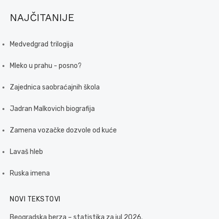
NAJČITANIJE
Medvedgrad trilogija
Mleko u prahu - posno?
Zajednica saobraćajnih škola
Jadran Malkovich biografija
Zamena vozačke dozvole od kuće
Lavaš hleb
Ruska imena
NOVI TEKSTOVI
Beogradska berza – statistika za jul 2026.