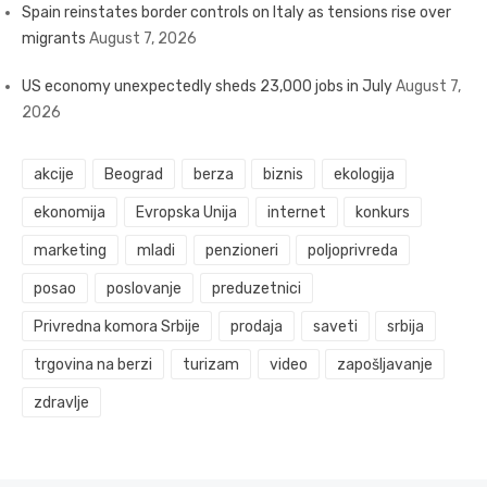
Spain reinstates border controls on Italy as tensions rise over
migrants
August 7, 2026
US economy unexpectedly sheds 23,000 jobs in July
August 7,
2026
akcije
Beograd
berza
biznis
ekologija
ekonomija
Evropska Unija
internet
konkurs
marketing
mladi
penzioneri
poljoprivreda
posao
poslovanje
preduzetnici
Privredna komora Srbije
prodaja
saveti
srbija
trgovina na berzi
turizam
video
zapošljavanje
zdravlje