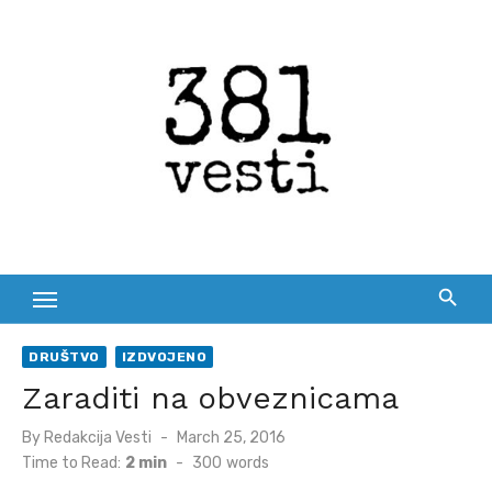
Skip
to
content
DRUŠTVO
IZDVOJENO
Zaraditi na obveznicama
Posted
By
Redakcija Vesti
March 25, 2016
on
Time to Read:
2 min
-
300
words