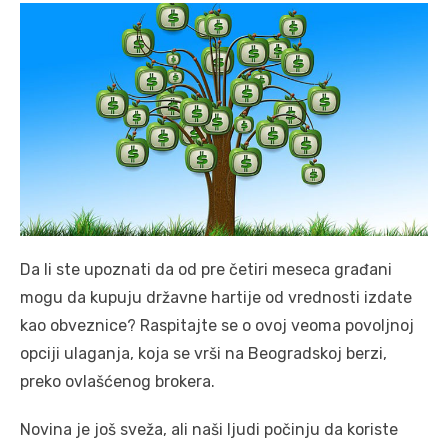
Da li ste upoznati da od pre četiri meseca građani
mogu da kupuju državne hartije od vrednosti izdate
kao obveznice? Raspitajte se o ovoj veoma povoljnoj
opciji ulaganja, koja se vrši na Beogradskoj berzi,
preko ovlašćenog brokera.
Novina je još sveža, ali naši ljudi počinju da koriste