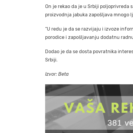
On je rekao da je u Srbiji poljoprivreda 
proizvodnja jabuka zapošljava mnogo lj
“U redu je da se razvijaju i izvoze info
porodice i zapošljavanju dodatnu radnu
Dodao je da se dosta povratnika intere
Srbiji.
Izvor: Beta