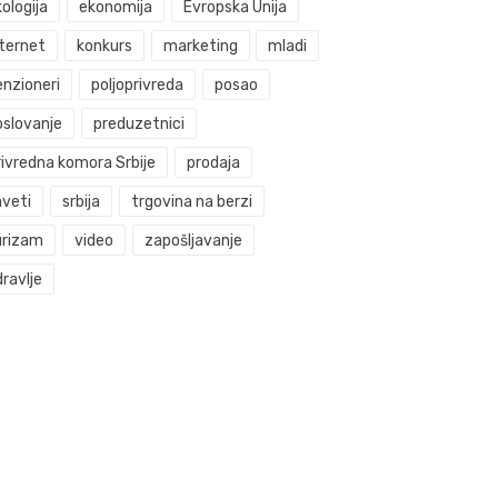
ologija
ekonomija
Evropska Unija
nternet
konkurs
marketing
mladi
enzioneri
poljoprivreda
posao
oslovanje
preduzetnici
rivredna komora Srbije
prodaja
aveti
srbija
trgovina na berzi
urizam
video
zapošljavanje
ravlje