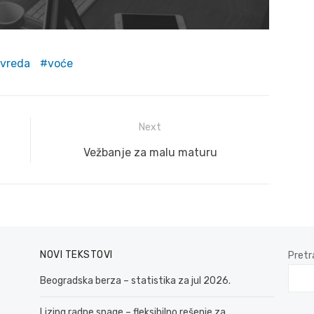
ivreda
voće
Next
Next
Vežbanje za malu maturu
post:
NOVI TEKSTOVI
Pretr
Beogradska berza – statistika za jul 2026.
Lizing radne snage – fleksibilno rešenje za