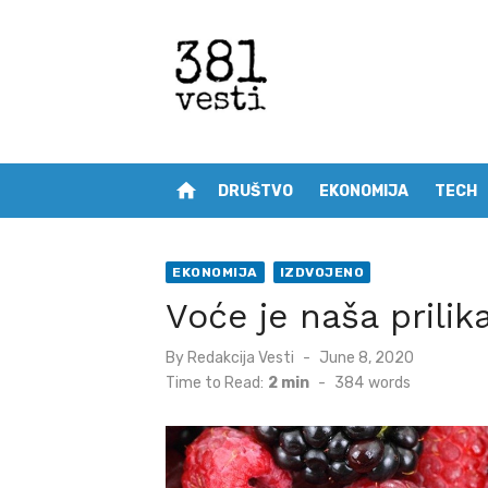
Skip
to
content
home
DRUŠTVO
EKONOMIJA
TECH
EKONOMIJA
IZDVOJENO
Voće je naša prilik
Posted
By
Redakcija Vesti
June 8, 2020
on
Time to Read:
2 min
-
384
words