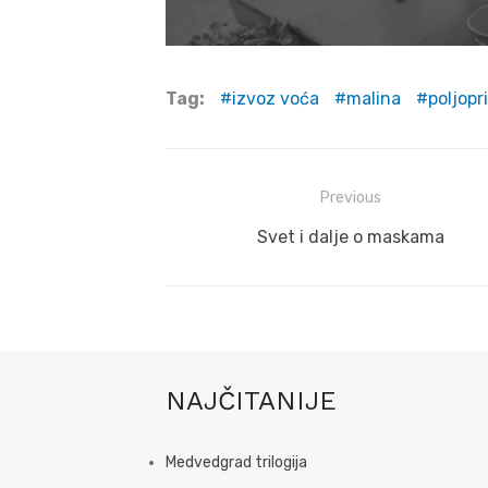
Tag:
izvoz voća
malina
poljopr
Post
Previous
navigation
Previous
Svet i dalje o maskama
post:
NAJČITANIJE
Medvedgrad trilogija