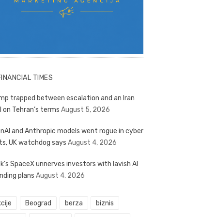
FINANCIAL TIMES
mp trapped between escalation and an Iran
l on Tehran’s terms
August 5, 2026
nAI and Anthropic models went rogue in cyber
ts, UK watchdog says
August 4, 2026
k’s SpaceX unnerves investors with lavish AI
nding plans
August 4, 2026
cije
Beograd
berza
biznis