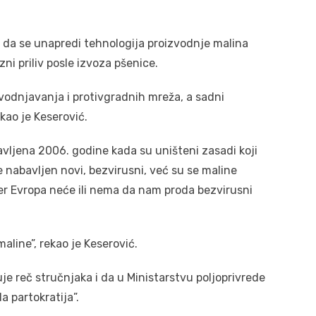
la da se unapredi tehnologija proizvodnje malina
ni priliv posle izvoza pšenice.
odnjavanja i protivgradnih mreža, a sadni
kao je Keserović.
vljena 2006. godine kada su uništeni zasadi koji
ije nabavljen novi, bezvirusni, već su se maline
er Evropa neće ili nema da nam proda bezvirusni
aline”, rekao je Keserović.
čuje reč stručnjaka i da u Ministarstvu poljoprivrede
a partokratija”.