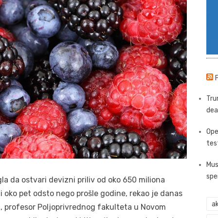
Tru
dea
Ope
tes
Mus
spe
a da ostvari devizni priliv od oko 650 miliona
ji oko pet odsto nego prošle godine, rekao je danas
ak
, profesor Poljoprivrednog fakulteta u Novom