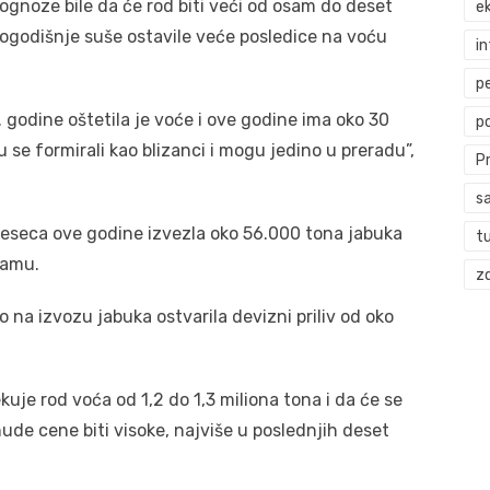
ognoze bile da će rod biti veći od osam do deset
ek
logodišnje suše ostavile veće posledice na voću
i
p
 godine oštetila je voće i ove godine ima oko 30
p
u se formirali kao blizanci i mogu jedino u preradu”,
P
s
 meseca ove godine izvezla oko 56.000 tona jabuka
t
ramu.
zd
o na izvozu jabuka ostvarila devizni priliv od oko
uje rod voća od 1,2 do 1,3 miliona tona i da će se
ude cene biti visoke, najviše u poslednjih deset