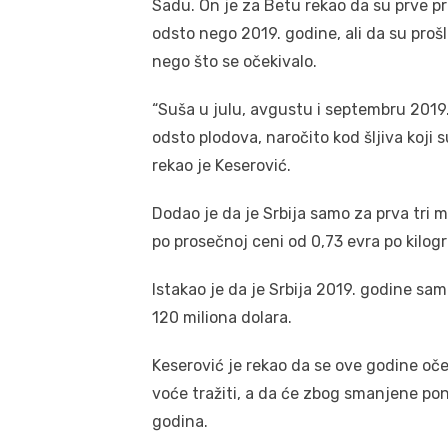
Sadu. On je za Betu rekao da su prve pr
odsto nego 2019. godine, ali da su proš
nego što se očekivalo.
“Suša u julu, avgustu i septembru 2019.
odsto plodova, naročito kod šljiva koji s
rekao je Keserović.
Dodao je da je Srbija samo za prva tri
po prosečnoj ceni od 0,73 evra po kilog
Istakao je da je Srbija 2019. godine sam
120 miliona dolara.
Keserović je rekao da se ove godine oček
voće tražiti, a da će zbog smanjene pon
godina.