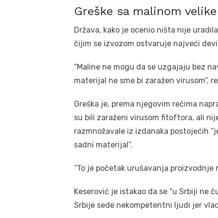
Greške sa malinom velike
Država, kako je ocenio ništa nije uradi
čijim se izvozom ostvaruje najveći deviz
“Maline ne mogu da se uzgajaju bez nav
materijal ne sme bi zaražen virusom”, re
Greška je, prema njegovim rečima napra
su bili zaraženi virusom fitoftora, ali n
razmnožavale iz izdanaka postojećih “j
sadni materijal”.
“To je početak urušavanja proizvodnje m
Keserović je istakao da se “u Srbiji ne 
Srbije sede nekompetentni ljudi jer vlad