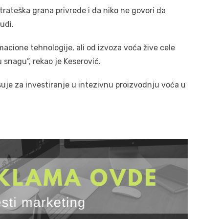
strateška grana privrede i da niko ne govori da
udi.
rmacione tehnologije, ali od izvoza voća žive cele
 snagu”, rekao je Keserović.
suje za investiranje u intezivnu proizvodnju voća u