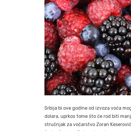
Srbija bi ove godine od izvoza voća mogl
dolara, uprkos tome što će rod biti man
stručnjak za vočarstvo Zoran Keserović