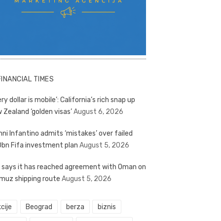
FINANCIAL TIMES
ry dollar is mobile’: California’s rich snap up
 Zealand ‘golden visas’
August 6, 2026
nni Infantino admits ‘mistakes’ over failed
bn Fifa investment plan
August 5, 2026
n says it has reached agreement with Oman on
muz shipping route
August 5, 2026
cije
Beograd
berza
biznis