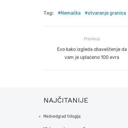
Tag:
Nemačka
otvaranje granica
Post
Previous
navigation
Previous
Evo kako izgleda obaveštenje da
post:
vam je uplaćeno 100 evra
NAJČITANIJE
Medvedgrad trilogija