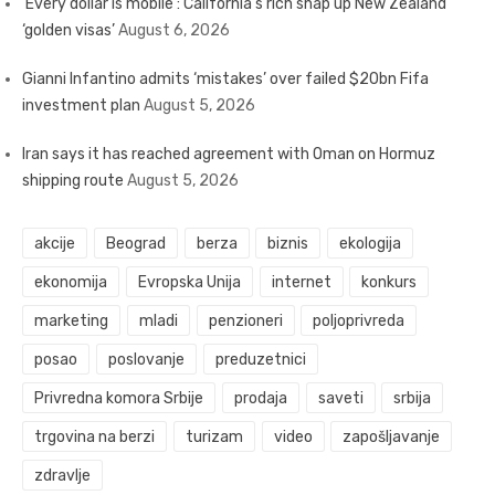
‘Every dollar is mobile’: California’s rich snap up New Zealand
‘golden visas’
August 6, 2026
Gianni Infantino admits ‘mistakes’ over failed $20bn Fifa
investment plan
August 5, 2026
Iran says it has reached agreement with Oman on Hormuz
shipping route
August 5, 2026
akcije
Beograd
berza
biznis
ekologija
ekonomija
Evropska Unija
internet
konkurs
marketing
mladi
penzioneri
poljoprivreda
posao
poslovanje
preduzetnici
Privredna komora Srbije
prodaja
saveti
srbija
trgovina na berzi
turizam
video
zapošljavanje
zdravlje