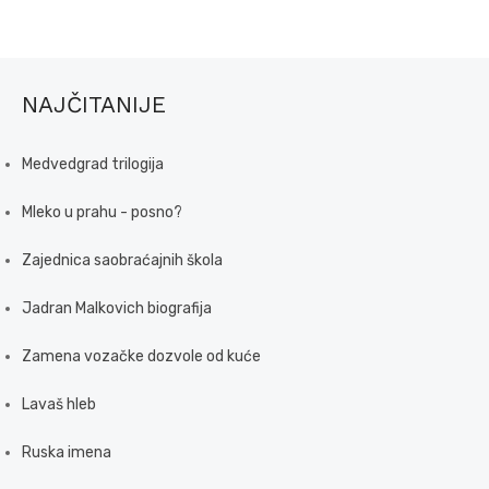
NAJČITANIJE
Medvedgrad trilogija
Mleko u prahu - posno?
Zajednica saobraćajnih škola
Jadran Malkovich biografija
Zamena vozačke dozvole od kuće
Lavaš hleb
Ruska imena