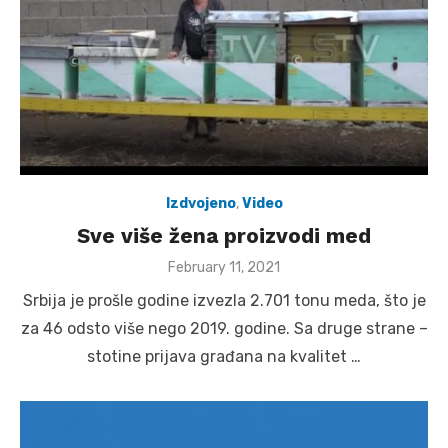
Izdvojeno
,
Video
Sve više žena proizvodi med
Posted
February 11, 2021
on
Srbija je prošle godine izvezla 2.701 tonu meda, što je
za 46 odsto više nego 2019. godine. Sa druge strane –
stotine prijava građana na kvalitet …