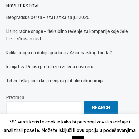
NOVI TEKSTOVI
Beogradska berza – statistika za jul 2026.
Lizing radne snage – fleksibilno rešenje za kompanije koje žele
brz i efikasan rast
Koliko mogu da dobiju građani iz Akcionarskog fonda?
Inicijativa Pojas i put ulazi u zelenu novu eru
Tehnološki pioniri koji menjaju globalnu ekonomiju
Pretraga
SEARCH
381 vesti koriste cookije kako bi personalizovali sadržaje i
analizirali posete. Možete isključiti ovu opciju u podešavanjima
© 2026 381 vesti
Politika Privatnosti