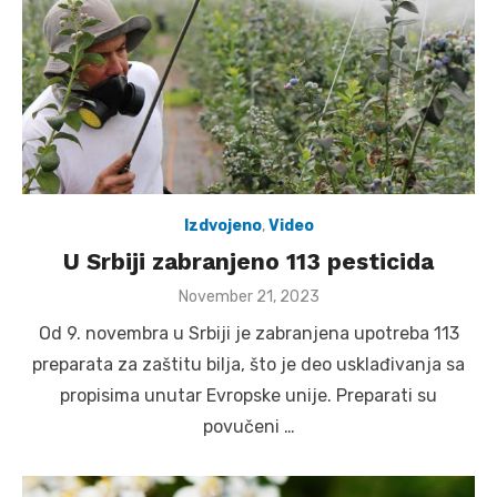
Izdvojeno
,
Video
U Srbiji zabranjeno 113 pesticida
Posted
November 21, 2023
on
Od 9. novembra u Srbiji je zabranjena upotreba 113
preparata za zaštitu bilja, što je deo usklađivanja sa
propisima unutar Evropske unije. Preparati su
povučeni …