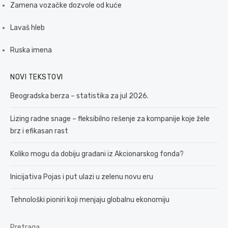
Zamena vozačke dozvole od kuće
Lavaš hleb
Ruska imena
NOVI TEKSTOVI
Beogradska berza – statistika za jul 2026.
Lizing radne snage – fleksibilno rešenje za kompanije koje žele
brz i efikasan rast
Koliko mogu da dobiju građani iz Akcionarskog fonda?
Inicijativa Pojas i put ulazi u zelenu novu eru
Tehnološki pioniri koji menjaju globalnu ekonomiju
Pretraga