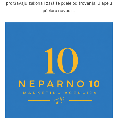
prdržavaju zakona i zaštite pčele od trovanja. U apelu
pčelara navodi …