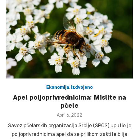
Ekonomija
,
Izdvojeno
Apel poljoprivrednicima: Mislite na
pčele
Posted
April 6, 2022
on
Savez pčelarskih organizacija Srbije (SPOS) uputio je
poljoprivrednicima apel da se prilikom zaštite bilja