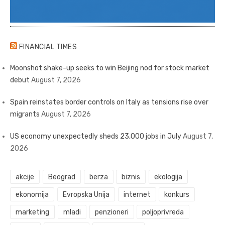
FINANCIAL TIMES
Moonshot shake-up seeks to win Beijing nod for stock market
debut
August 7, 2026
Spain reinstates border controls on Italy as tensions rise over
migrants
August 7, 2026
US economy unexpectedly sheds 23,000 jobs in July
August 7,
2026
akcije
Beograd
berza
biznis
ekologija
ekonomija
Evropska Unija
internet
konkurs
marketing
mladi
penzioneri
poljoprivreda