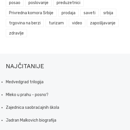
posao
poslovanje
preduzetnici
Privredna komora Srbije
prodaja
saveti
srbija
trgovina na berzi
turizam
video
zapošljavanje
zdravlje
NAJČITANIJE
Medvedgrad trilogija
Mleko u prahu - posno?
Zajednica saobraćajnih škola
Jadran Malkovich biografija