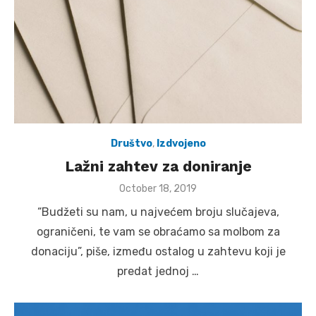
Društvo
,
Izdvojeno
Lažni zahtev za doniranje
Posted
October 18, 2019
on
“Budžeti su nam, u najvećem broju slučajeva,
ograničeni, te vam se obraćamo sa molbom za
donaciju”, piše, između ostalog u zahtevu koji je
predat jednoj …