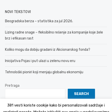
NOVI TEKSTOVI
Beogradska berza – statistika za jul 2026.
Lizing radne snage – fleksibilno rešenje za kompanije koje žele
brz i efikasan rast
Koliko mogu da dobiju građani iz Akcionarskog fonda?
Inicijativa Pojas i put ulazi u zelenu novu eru
Tehnološki pioniri koji menjaju globalnu ekonomiju
Pretraga
SEARCH
381 vesti koriste cookije kako bi personalizovali sadržaje i