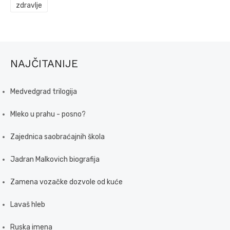
zdravlje
NAJČITANIJE
Medvedgrad trilogija
Mleko u prahu - posno?
Zajednica saobraćajnih škola
Jadran Malkovich biografija
Zamena vozačke dozvole od kuće
Lavaš hleb
Ruska imena