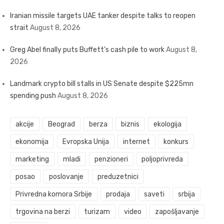
Iranian missile targets UAE tanker despite talks to reopen
strait
August 8, 2026
Greg Abel finally puts Buffett’s cash pile to work
August 8,
2026
Landmark crypto bill stalls in US Senate despite $225mn
spending push
August 8, 2026
akcije
Beograd
berza
biznis
ekologija
ekonomija
Evropska Unija
internet
konkurs
marketing
mladi
penzioneri
poljoprivreda
posao
poslovanje
preduzetnici
Privredna komora Srbije
prodaja
saveti
srbija
trgovina na berzi
turizam
video
zapošljavanje